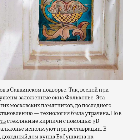
ов в Саввинском подворье. Так, весной при
аружены заложенные окна Фальконье. Эта
огих московских памятников, до последнего
тановлению — технология была утрачена. Но в
ать
стеклянные кирпичи с помощью 3D-
альконье используют при реставрации. В
р, доходный дом купца Бабушкина на