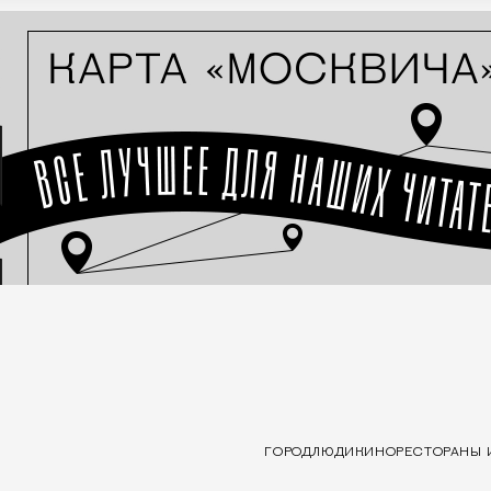
ГОРОД
ЛЮДИ
КИНО
РЕСТОРАНЫ 