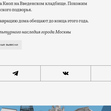
ва Кноп на Введенском кладбище. Похожим
ского подворья.
врацию дома обещают до конца этого года.
ьтурного наследия города Москвы
ого подворья на Тверской улице — знаменитого «перее
ные вывески