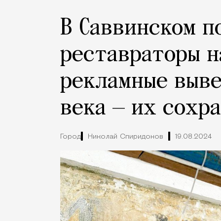
В Саввинском п
реставраторы 
рекламные выве
века — их сохр
Город
Николай Спиридонов
19.08.2024