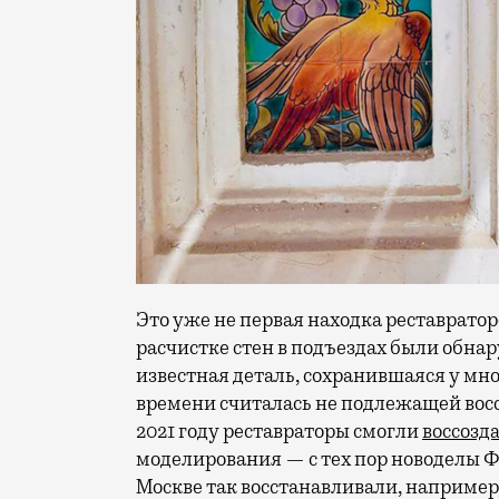
Это уже не первая находка реставратор
расчистке стен в подъездах были обн
известная деталь, сохранившаяся у мн
времени считалась не подлежащей восс
2021 году реставраторы смогли
воссозд
моделирования — с тех пор новоделы Ф
Москве так восстанавливали, наприме