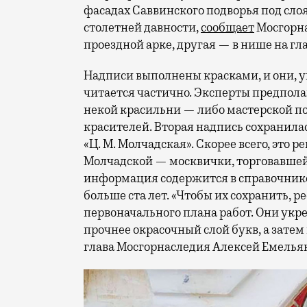
фасадах Саввинского подворья под сл
столетней давности,
сообщает
Мосгорна
проездной арке, другая — в нише на гл
Надписи выполнены красками, и они, ув
читается частично. Эксперты предпола
некой красильни — либо мастерской п
красителей. Вторая надпись сохранил
«Ц. М. Молчадская». Скорее всего, это
Молчадской — москвички, торговавшей 
информация содержится в справочнике 
больше ста лет. «Чтобы их сохранить, 
первоначального плана работ. Они укр
прочнее окрасочный слой букв, а зате
глава Мосгорнаследия Алексей Емелья