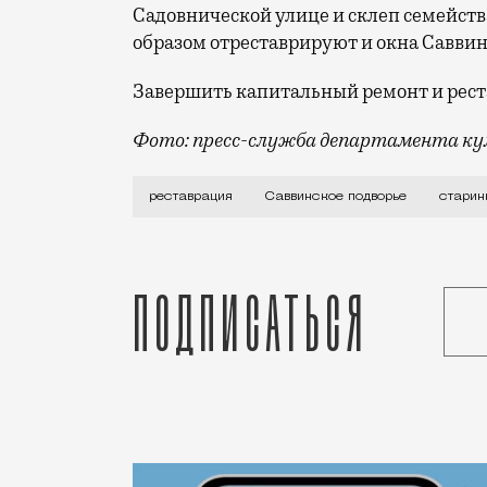
Садовнической улице и склеп семейст
образом отреставрируют и окна Саввин
Завершить капитальный ремонт и реста
Фото: пресс-служба департамента кул
Весной началась реставрация Саввинск
реставрация
Саввинское подворье
старин
Подписаться
Статья
Николай Спиридонов
Город