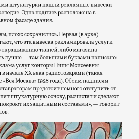
оями штукатурки нашли рекламные вывески
следие. Одна надпись расположена в
авном фасаде здания.
ы, плохо сохранились. Первая (в арке)
гают, что эта вывеска рекламировала услуги
о окрашиванию тканей, либо магазина
ась лучше — там большими буквами написано:
 реклама услуг конторы Ципы Моисеевны
в начале XX века радиотоварами (такая
«Вся Москва» 1928 года). Обеим надписям
реставраторам предстоит немного отступить от
епят штукатурную основу, расчистят и сделают
м покроют их защитными составами», — говорит
нов.