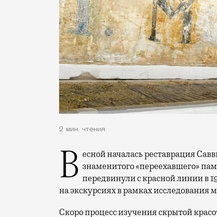
2 мин. чтения
Весной началась реставрация Саввинского подворья на Тверской улице —
знаменитого «переехавшего» пам
передвинули с красной линии в 19
на экскурсиях в рамках исследования м
Скоро процесс изучения скрытой красо