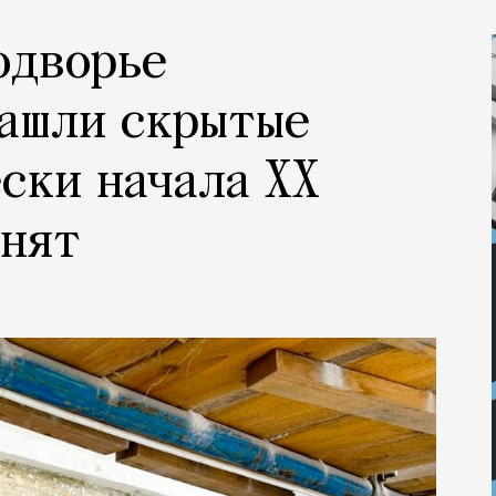
одворье
нашли скрытые
ски начала XX
анят