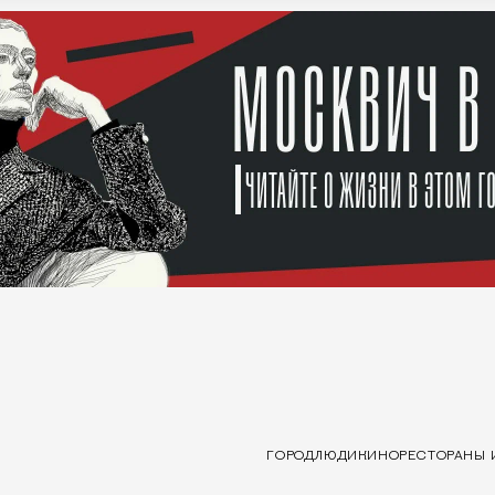
ГОРОД
ЛЮДИ
КИНО
РЕСТОРАНЫ 