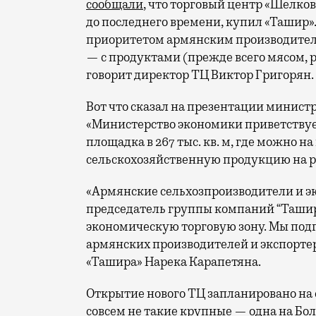
сообщали
, что торговый центр «Шелков
до последнего времени, купил «Ташир». 
приоритетом армянским производител
— с продуктами (прежде всего мясом, 
говорит директор ТЦ Виктор Григорян.
Вот что сказал на презентации минист
«Министерство экономики приветствует
площадка в 267 тыс. кв. м, где можно 
сельскохозяйственную продукцию на ро
«Армянские сельхозпроизводители и эк
председатель группы компаний “Ташир
экономическую торговую зону. Мы под
армянских производителей и экспорте
«Ташира» Нарека Карапетяна.
Открытие нового ТЦ запланировано на с
совсем не такие крупные — одна на Бо