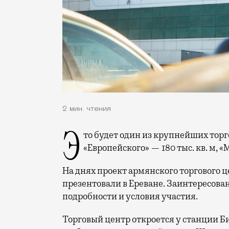
2 мин. чтения
Это будет один из крупнейших торговых центров. Для сравнения: общая площадь
«Европейского» — 180 тыс. кв. м, «
На днях проект армянского торгового ц
презентовали в Ереване. Заинтересов
подробности и условия участия.
Торговый центр откроется у станции Б