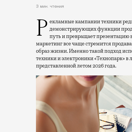
3 мин. чтения
Рекламные кампании техники редко выходят за рамки привычных съемок,
демонстрирующих функции проду
путь и превращает презентацию 
маркетинг все чаще стремится продава
образ жизни. Именно такой подход исп
техники и электроники «Технопарк» в
представленной летом 2026 года.