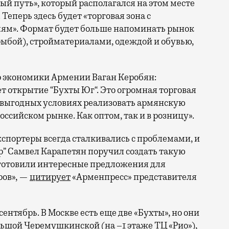
ый путь», который располагался на этом месте
Теперь здесь будет «торговая зона с
ям». Формат будет больше напоминать рынок
рыбой), стройматериалами, одеждой и обувью,
р экономики Армении Ваган Керобян:
 открытие “Бухты Юг“. Это огромная торговая
на выгодных условиях реализовать армянскую
ссийском рынке. Как оптом, так и в розницу».
спортеры всегда сталкивались с проблемами, и
” Самвел Карапетян поручил создать такую
готовили интересные предложения для
ров», —
цитирует
«Арменпресс» представителя
ентябрь. В Москве есть еще две «Бухты», но они
льшой Черемушкинской (на –1 этаже ТЦ «Рио»),