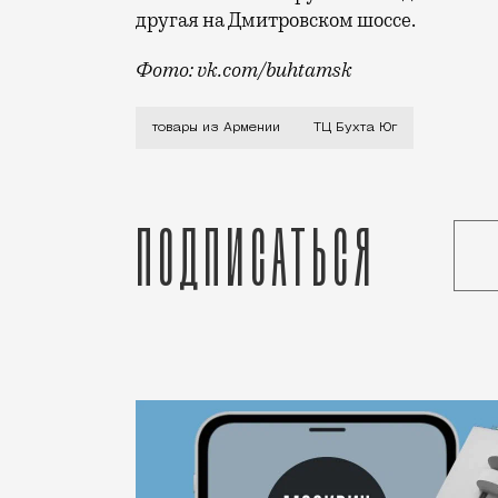
другая на Дмитровском шоссе.
Фото: vk.com/buhtamsk
Это будет один из крупнейших торговы
товары из Армении
ТЦ Бухта Юг
Подписаться
Статья
Редакция Москвич Mag
Город