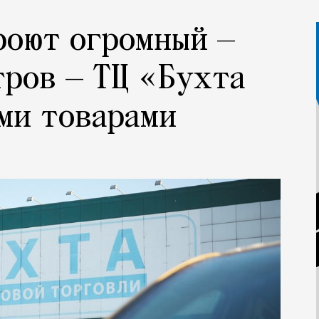
роют огромный —
тров — ТЦ «Бухта
ми товарами