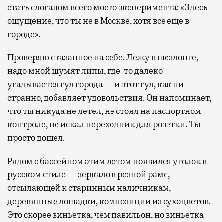
стать слоганом всего моего эксперимента: «Здесь
ощущение, что ты не в Москве, хотя все еще в
городе».
Проверяю сказанное на себе. Лежу в шезлонге,
надо мной шумят липы, где-то далеко
угадывается гул города — и этот гул, как ни
странно, добавляет удовольствия. Он напоминает,
что ты никуда не летел, не стоял на паспортном
контроле, не искал переходник для розетки. Ты
просто дошел.
Рядом с бассейном этим летом появился уголок в
русском стиле — зеркало в резной раме,
отсылающей к старинным наличникам,
деревянные лошадки, композиции из сухоцветов.
Это скорее виньетка, чем павильон, но виньетка