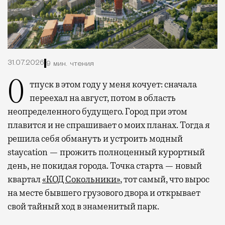
31.07.2026
9 мин. чтения
Отпуск в этом году у меня кочует: сначала
переехал на август, потом в область
неопределенного будущего. Город при этом
плавится и не спрашивает о моих планах. Тогда я
решила себя обмануть и устроить модный
staycation — прожить полноценный курортный
день, не покидая города. Точка старта — новый
квартал
«КОД Сокольники»
, тот самый, что вырос
на месте бывшего грузового двора и открывает
свой тайный ход в знаменитый парк.