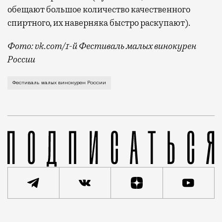
обещают большое количество качественного
спиртного, их наверняка быстро раскупают).
Фото: vk.com/1-й Фестиваль малых винокурен
России
В нем будут участвовать около 50 представителей м
Фестиваль малых винокурен России