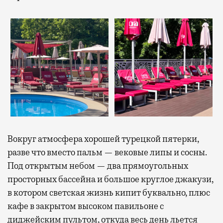
Вокруг атмосфера хорошей турецкой пятерки,
разве что вместо пальм — вековые липы и сосны.
Под открытым небом — два прямоугольных
просторных бассейна и большое круглое джакузи,
в котором светская жизнь кипит буквально, плюс
кафе в закрытом высоком павильоне с
диджейским пультом, откуда весь день льется