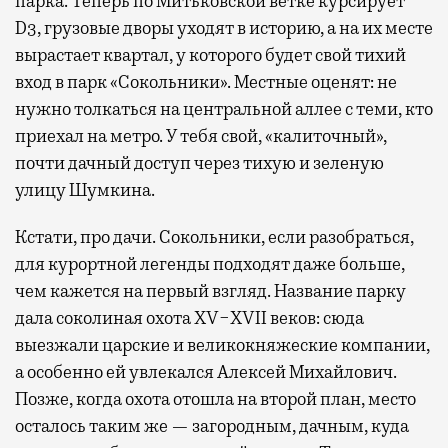
парка. Теперь по Митьковской ветке курсирует
D3, грузовые дворы уходят в историю, а на их месте
вырастает квартал, у которого будет свой тихий
вход в парк «Сокольники». Местные оценят: не
нужно толкаться на центральной аллее с теми, кто
приехал на метро. У тебя свой, «калиточный»,
почти дачный доступ через тихую и зеленую
улицу Шумкина.
Кстати, про дачи. Сокольники, если разобраться,
для курортной легенды подходят даже больше,
чем кажется на первый взгляд. Название парку
дала соколиная охота XV−XVII веков: сюда
выезжали царские и великокняжеские компании,
а особенно ей увлекался Алексей Михайлович.
Позже, когда охота отошла на второй план, место
осталось таким же — загородным, дачным, куда