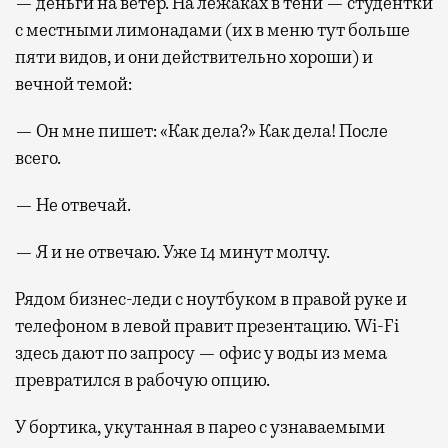
— деньги на ветер. На лежаках в тени — студентки
с местными лимонадами (их в меню тут больше
пяти видов, и они действительно хороши) и
вечной темой:
— Он мне пишет: «Как дела?» Как дела! После
всего.
— Не отвечай.
— Я и не отвечаю. Уже 14 минут молчу.
Рядом бизнес-леди с ноутбуком в правой руке и
телефоном в левой правит презентацию. Wi-Fi
здесь дают по запросу — офис у воды из мема
превратился в рабочую опцию.
У бортика, укутанная в парео с узнаваемыми