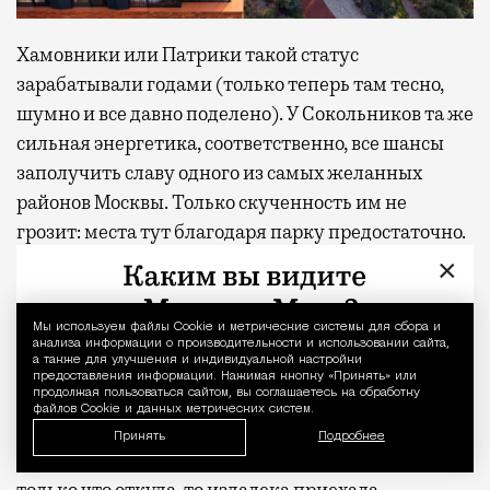
Хамовники или Патрики такой статус
зарабатывали годами (только теперь там тесно,
шумно и все давно поделено). У Сокольников та же
сильная энергетика, соответственно, все шансы
заполучить славу одного из самых желанных
районов Москвы. Только скученность им не
грозит: места тут благодаря парку предостаточно.
×
Получилось ли у меня на день выключить голову и
поверить, что я не в Москве? Почти. В моменте,
Мы используем файлы Сookie и метрические системы для сбора и
Уведомление 
когда лежишь в шезлонге с закрытыми глазами, а
анализа информации о производительности и использовании сайта,
а также для улучшения и индивидуальной настройки
сосны шумят где-то наверху, разница между
предоставления информации. Нажимая кнопку «Принять» или
продолжая пользоваться сайтом, вы соглашаетесь на обработку
отпуском и обычным вторником действительно
файлов Cookie и данных метрических систем.
стирается. Домой я вернулась пешком, а не через
Принять
Подробнее
аэропорт, но ощущение осталось то же — будто