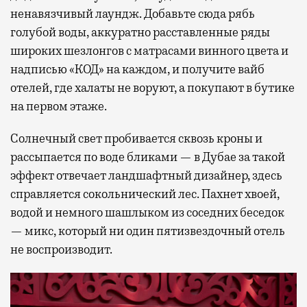
ненавязчивый лаундж. Добавьте сюда рябь
голубой воды, аккуратно расставленные ряды
широких шезлонгов с матрасами винного цвета и
надписью «КОД» на каждом, и получите вайб
отелей, где халаты не воруют, а покупают в бутике
на первом этаже.
Солнечный свет пробивается сквозь кроны и
рассыпается по воде бликами — в Дубае за такой
эффект отвечает ландшафтный дизайнер, здесь
справляется сокольнический лес. Пахнет хвоей,
водой и немного шашлыком из соседних беседок
— микс, который ни один пятизвездочный отель
не воспроизводит.