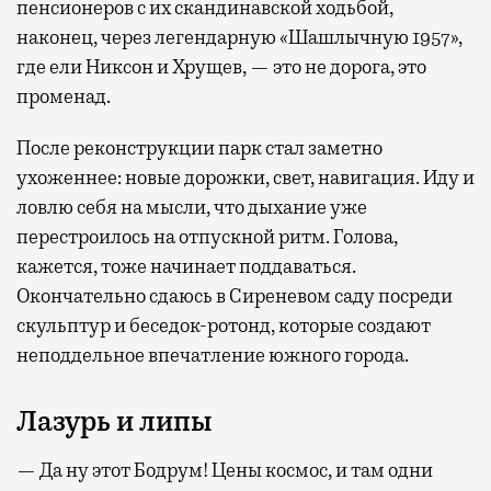
пенсионеров с их скандинавской ходьбой,
наконец, через легендарную «Шашлычную 1957»,
где ели Никсон и Хрущев, — это не дорога, это
променад.
После реконструкции парк стал заметно
ухоженнее: новые дорожки, свет, навигация. Иду и
ловлю себя на мысли, что дыхание уже
перестроилось на отпускной ритм. Голова,
кажется, тоже начинает поддаваться.
Окончательно сдаюсь в Сиреневом саду посреди
скульптур и беседок-ротонд, которые создают
неподдельное впечатление южного города.
Лазурь и липы
— Да ну этот Бодрум! Цены космос, и там одни