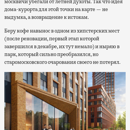
москвичи убегали от летней духоты. Так что идея
дома-курорта для этой точки на карте — не
выдумка, а возвращение к истокам.
Беру кофе навынос в одном из хипстерских мест
(после реновации, первый этап которой
завершился в декабре, их тут немало) и ныряю в
парк, который сильно преобразился, но
старомосковского очарования своего не потерял.