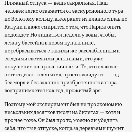
Пляжный отпуск — вещь сакральная. Наш
человек легко откажется от экскурсионного тура
по Золотому кольцу, вычеркнет из планов сплав по
Катуни и даже смирится с тем, что Париж опять
подождет. Но лишиться недели у воды, чтобы,
лежа у бассейна в новом купальнике,
перебрасываться с такими же расслабленными
соседями светскими репликами, это уже
покушение на права личности. Те, кто называет
этот отдых «тюленьим», просто завидуют — год
без моря и без законно приобретенного загара
воспринимается как год, прожитый зря.
Поэтому мой эксперимент был не про экономию
нескольких десятков тысяч на билетах — хотя и
про нее тоже. Он был про то, можно ли убедить
себя, что ты в отпуске, когда за деревьями шумит