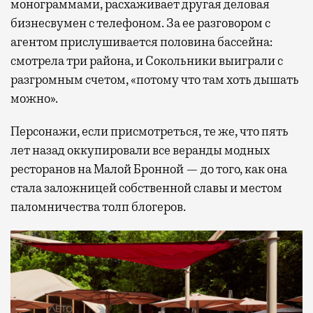
монограммами, расхаживает другая деловая
бизнесвумен с телефоном. За ее разговором с
агентом прислушивается половина бассейна:
смотрела три района, и Сокольники выиграли с
разгромным счетом, «потому что там хоть дышать
можно».
Персонажи, если присмотреться, те же, что пять
лет назад оккупировали все веранды модных
ресторанов на Малой Бронной — до того, как она
стала заложницей собственной славы и местом
паломничества толп блогеров.