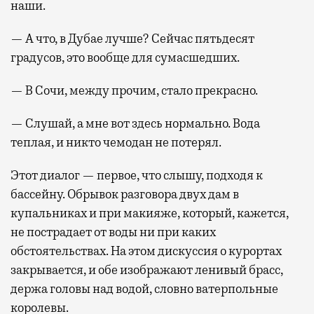
наши.
— А что, в Дубае лучше? Сейчас пятьдесят
градусов, это вообще для сумасшедших.
— В Сочи, между прочим, стало прекрасно.
— Слушай, а мне вот здесь нормально. Вода
теплая, и никто чемодан не потерял.
Этот диалог — первое, что слышу, подходя к
бассейну. Обрывок разговора двух дам в
купальниках и при макияже, который, кажется,
не пострадает от воды ни при каких
обстоятельствах. На этом дискуссия о курортах
закрывается, и обе изображают ленивый брасс,
держа головы над водой, словно ватерпольные
королевы.