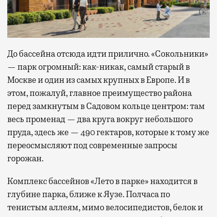
До бассейна отсюда идти прилично. «Сокольники»
— парк огромный: как-никак, самый старый в
Москве и один из самых крупных в Европе. И в
этом, пожалуй, главное преимущество района
перед замкнутым в Садовом кольце центром: там
весь променад — два круга вокруг небольшого
пруда, здесь же — 490 гектаров, которые к тому же
переосмысляют под современные запросы
горожан.
Комплекс бассейнов «Лето в парке» находится в
глубине парка, ближе к Яузе. Полчаса по
тенистым аллеям, мимо велосипедистов, белок и