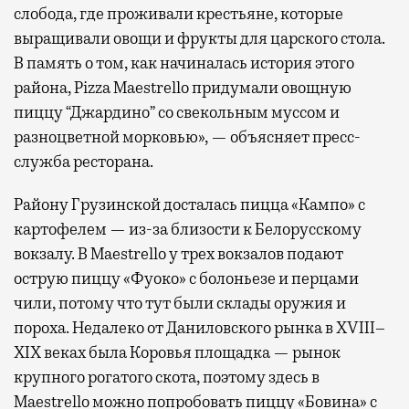
слобода, где проживали крестьяне, которые
выращивали овощи и фрукты для царского стола.
В память о том, как начиналась история этого
района, Pizza Maestrello придумали овощную
пиццу “Джардино” со свекольным муссом и
разноцветной морковью», — объясняет пресс-
служба ресторана.
Району Грузинской досталась пицца «Кампо» с
картофелем — из-за близости к Белорусскому
вокзалу. В Maestrello у трех вокзалов подают
острую пиццу «Фуоко» с болоньезе и перцами
чили, потому что тут были склады оружия и
пороха. Недалеко от Даниловского рынка в XVIII–
XIX веках была Коровья площадка — рынок
крупного рогатого скота, поэтому здесь в
Maestrello можно попробовать пиццу «Бовина» с