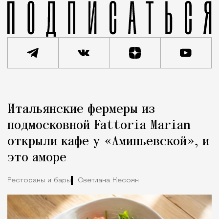
Реклама
Редакция Москвич Mag
Итальянские фермеры из
Город
подмосковной Fattoria Marian
открыли кафе у «Аминьевской», и
это аморе
Рестораны и бары
Светлана Кесоян