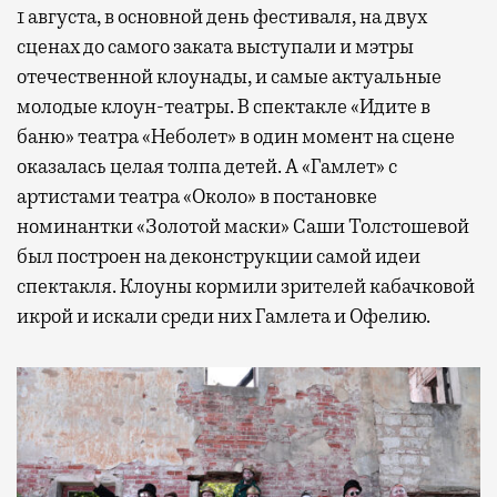
1 августа, в основной день фестиваля, на двух
сценах до самого заката выступали и мэтры
отечественной клоунады, и самые актуальные
молодые клоун-театры. В спектакле «Идите в
баню» театра «Неболет» в один момент на сцене
оказалась целая толпа детей. А «Гамлет» с
артистами театра «Около» в постановке
номинантки «Золотой маски» Саши Толстошевой
был построен на деконструкции самой идеи
спектакля. Клоуны кормили зрителей кабачковой
икрой и искали среди них Гамлета и Офелию.