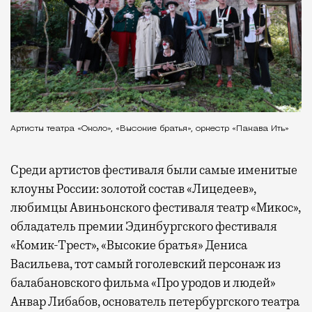
Артисты театра «Около», «Высокие братья», оркестр «Пакава Ить»
Среди артистов фестиваля были самые именитые
клоуны России: золотой состав «Лицедеев»,
любимцы Авиньонского фестиваля театр «Микос»,
обладатель премии Эдинбургского фестиваля
«Комик-Трест», «Высокие братья» Дениса
Васильева, тот самый гоголевский персонаж из
балабановского фильма «Про уродов и людей»
Анвар Либабов, основатель петербургского театра