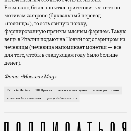
Возможно, была попытка приготовить что-то по
мотивам zampone (буквальный перевод —
«ножища»), то есть свиную ножку,
фаршированную пряным мясным фаршем. Такую
вещь в Италии подают на Новый год с гарниром из
чечевицы (чечевица напоминает монетки — все
для того, чтобы в следующем году было больше
денег).
Фото: «Москвич Mag»
Настоящая итальянская ферма и кафе при ней Fattor
Fattoria Marian
ЖК Крылья
итальянская кухня
новые рестораны
станция Аминьевская
улица Лобачевского