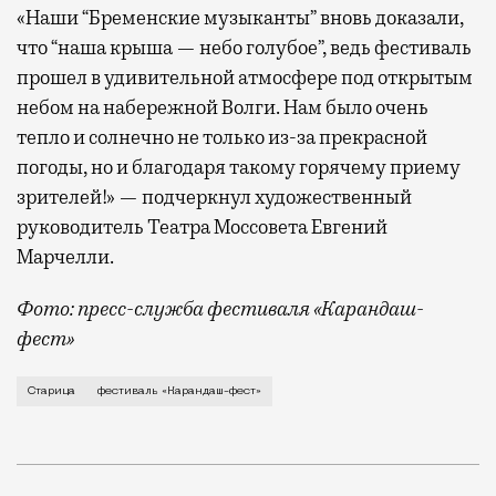
«Наши “Бременские музыканты” вновь доказали,
что “наша крыша — небо голубое”, ведь фестиваль
прошел в удивительной атмосфере под открытым
небом на набережной Волги. Нам было очень
тепло и солнечно не только из-за прекрасной
погоды, но и благодаря такому горячему приему
зрителей!» — подчеркнул художественный
руководитель Театра Моссовета Евгений
Марчелли.
Фото: пресс-служба фестиваля «Карандаш-
фест»
В минувший уикенд маленькая Старица в Тверской об
Старица
фестиваль «Карандаш-фест»