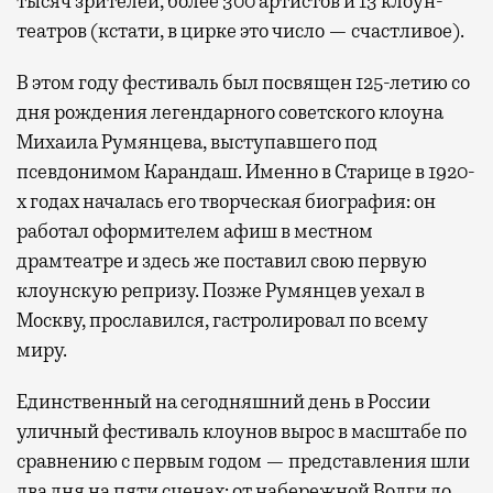
тысяч зрителей, более 300 артистов и 13 клоун-
театров (кстати, в цирке это число — счастливое).
В этом году фестиваль был посвящен 125-летию со
дня рождения легендарного советского клоуна
Михаила Румянцева, выступавшего под
псевдонимом Карандаш. Именно в Старице в 1920-
х годах началась его творческая биография: он
работал оформителем афиш в местном
драмтеатре и здесь же поставил свою первую
клоунскую репризу. Позже Румянцев уехал в
Москву, прославился, гастролировал по всему
миру.
Единственный на сегодняшний день в России
уличный фестиваль клоунов вырос в масштабе по
сравнению с первым годом — представления шли
два дня на пяти сценах: от набережной Волги до