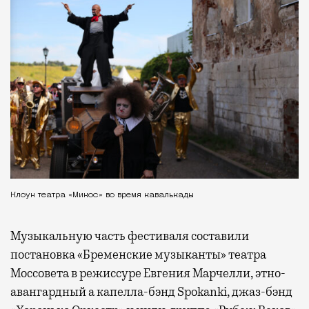
Клоун театра «Микос» во время кавалькады
Музыкальную часть фестиваля составили
постановка «Бременские музыканты» театра
Моссовета в режиссуре Евгения Марчелли, этно-
авангардный а капелла-бэнд Spokanki, джаз-бэнд