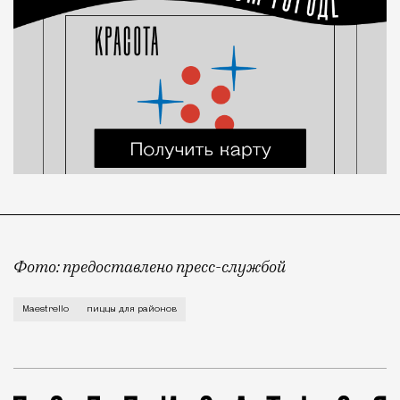
Фото: предоставлено пресс-службой
Владельцы сети пиццерий Maestrello, настоящие ита
Maestrello
пиццы для районов