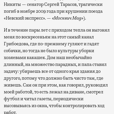
Никиты — сенатор Сергей Тарасов, трагически
погиб в ноябре 2009 года при крушении поезда
«Невский экспресс». —
«Москвич Mag»
).
И в течение пары лет с приходом тепла он выгонял
меня по воскресеньям на этот самый канал
Грибоедова, где по-прежнему гуляют и гадят
собачки, но тогда не было культуры уборки
хозяевами какашек. Дом наш необычайно
длинный, на множество парадных, и папа ставил
задачу: убираешь все от одного края здания до
другого, потому что должно быть чисто там, где
живешь. Сам он при этом, как говорил, руководил
моей работой, то есть лежал на диване, смотрел
футбол и читал газеты, периодически
высовываясь из окна, чтобы контролировать ход
работ.