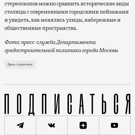
стереоскопов можно сравнить исторические виды
столицы с современными городскими пейзажами
и увидеть, как менялись улицы, набережные и
общественные пространства.
Фото: пресс-служба Департамента
градостроительной политики города Москвы
В этом году профессиональный праздник День строи
День строителя