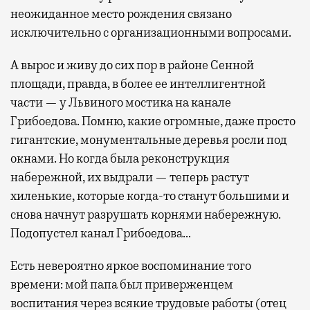
неожиданное место рождения связано
исключительно с организационными вопросами.
А вырос и живу до сих пор в районе Сенной
площади, правда, в более ее интеллигентной
части — у Львиного мостика на канале
Грибоедова. Помню, какие огромные, даже просто
гигантские, монументальные деревья росли под
окнами. Но когда была реконструкция
набережной, их выдрали — теперь растут
хиленькие, которые когда-то станут большими и
снова начнут разрушать корнями набережную.
Подопустел канал Грибоедова…
Есть невероятно яркое воспоминание того
времени: мой папа был приверженцем
воспитания через всякие трудовые работы (отец