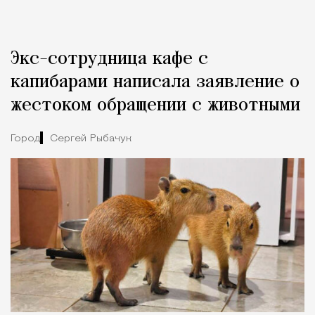
Реклама
Редакция Москвич Mag
Экс-сотрудница кафе с
Город
капибарами написала заявление о
жестоком обращении с животными
Город
Сергей Рыбачук