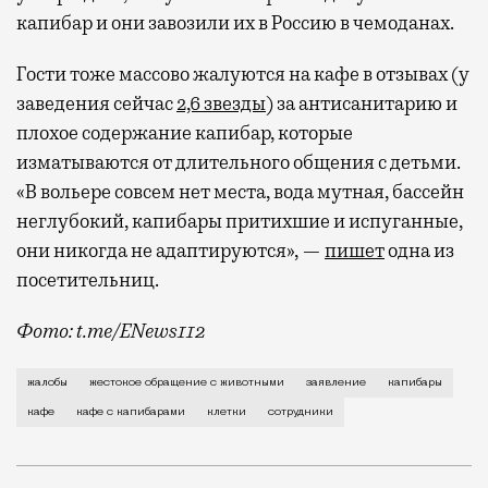
капибар и они завозили их в Россию в чемоданах.
Гости тоже массово жалуются на кафе в отзывах (у
заведения сейчас
2,6 звезды
) за антисанитарию и
плохое содержание капибар, которые
изматываются от длительного общения с детьми.
«В вольере совсем нет места, вода мутная, бассейн
неглубокий, капибары притихшие и испуганные,
они никогда не адаптируются», —
пишет
одна из
посетительниц.
Фото: t.me/ENews112
С момента открытия нового контактного кафе с капи
жалобы
жестокое обращение с животными
заявление
капибары
кафе
кафе с капибарами
клетки
сотрудники