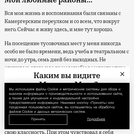
Вся моя жизнь и воспоминания были связаны с
Камергерским переулком и со всем, что вокруг
него. Сейчас я живу здесь, и мне тут хорошо.
На посещение тусовочных мест у меня никогда
особо не было времени, ведь учеба в театральном с
ночи до утра, семь дней без выходных. Не
случилось этого и во время учебы в магистратуре
×
МГИМО, ведь я уже работал на «Вечернем
Урганте» и на радио. Да и вообще в тусовочных
Мы используем файлы Сookie и метрические системы для сбора и
Уведомление 
местах я чувствую себя крайне неорганично. Еще в
анализа информации о производительности и использовании сайта,
Петербурге в поисках себя я увлекся одной
а также для улучшения и индивидуальной настройки
предоставления информации. Нажимая кнопку «Принять» или
компанией постарше из нашей школы, ребята
продолжая пользоваться сайтом, вы соглашаетесь на обработку
файлов Cookie и данных метрических систем.
были пригламурены. Неуверенному мне было
Принять
Подробнее
важно побыть с ребятами, которые транслируют
свою классность. При этом чувствовал я себя