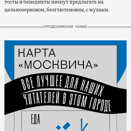
тосты и бенедикты начнут предлагать на
цельнозерновом, безглютеновом, с мухами.
ПРОДОЛЖЕНИЕ НИЖЕ