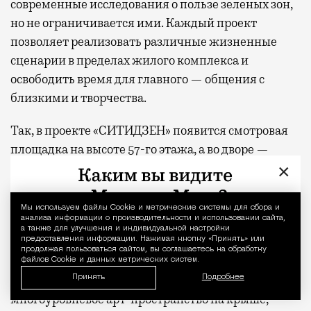
современные исследования о пользе зеленых зон,
но не ограничивается ими. Каждый проект
позволяет реализовать различные жизненные
сценарии в пределах жилого комплекса и
освободить время для главного — общения с
близкими и творчества.
Так, в проекте «СИТИДЗЕН» появится смотровая
площадка на высоте 57-го этажа, а во дворе —
×
крытые и открытые пространства для общения и
игровой партер с амфитеатром, где можно
отдыхать на ступеньках многочисленных
Мы используем файлы Сookie и метрические системы для сбора и
Уведомление 
анализа информации о производительности и использовании сайта,
лестниц, на пуфах и в сетчатых гамаках. В жилом
а также для улучшения и индивидуальной настройки
предоставления информации. Нажимая кнопку «Принять» или
комплексе «МИРА» — двухуровневое лобби с
продолжая пользоваться сайтом, вы соглашаетесь на обработку
выходом в парк, фитнес-студией и всесезонной
файлов Cookie и данных метрических систем.
чайной верандой во дворе. В «С5» —
Принять
Подробнее
многоуровневое арт-пространство на крыше,