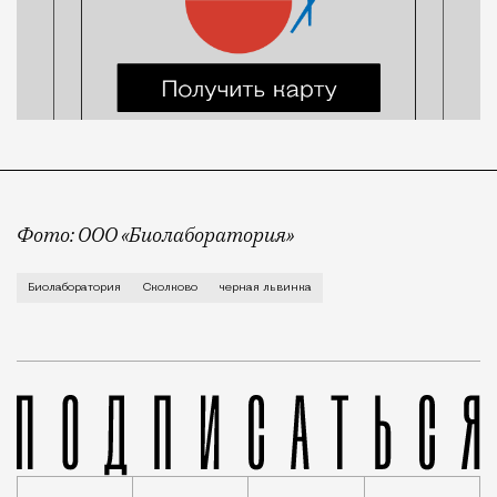
Фото: ООО «Биолаборатория»
Центр «Сколково» продолжает радовать нас инноваци
Биолаборатория
Сколково
черная львинка