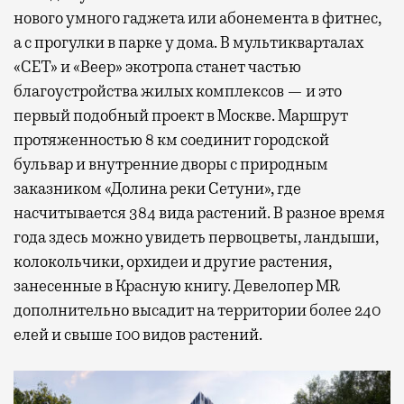
нового умного гаджета или абонемента в фитнес,
а с прогулки в парке у дома. В мультикварталах
«СЕТ» и «Веер» экотропа станет частью
благоустройства жилых комплексов — и это
первый подобный проект в Москве. Маршрут
протяженностью 8 км соединит городской
бульвар и внутренние дворы с природным
заказником «Долина реки Сетуни», где
насчитывается 384 вида растений. В разное время
года здесь можно увидеть первоцветы, ландыши,
колокольчики, орхидеи и другие растения,
занесенные в Красную книгу. Девелопер MR
дополнительно высадит на территории более 240
елей и свыше 100 видов растений.