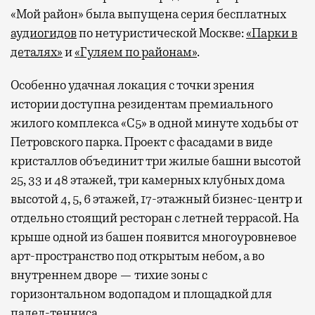
«Мой район» была выпущена серия бесплатных
аудиогидов
по нетуристической Москве:
«Парки в
деталях»
и
«Гуляем по районам»
.
Особенно удачная локация с точки зрения
истории доступна резидентам премиального
жилого комплекса «С5»
в одной минуте ходьбы от
Петровского парка. Проект с фасадами в виде
кристаллов объединит три жилые башни высотой
25, 33 и 48 этажей, три камерных клубных дома
высотой 4, 5, 6 этажей, 17-этажный бизнес-центр и
отдельно стоящий ресторан с летней террасой. На
крыше одной из башен появится многоуровневое
арт-пространство под открытым небом, а во
внутреннем дворе — тихие зоны с
горизонтальном водопадом и площадкой для
падел-тенниса.