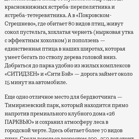
краснокнижных ястреба-перепелятника и
ястреба-тетеревятника. А в «Покровском-
Стрешнево», где обитает 80 видов птиц, живут
сокол пустельга, хохлатая чернеть (нырковая утка
с эффектным хохолком) и поползень —
единственная птица в наших широтах, которая
умеет бегать по стволу дерева головой вниз.
Добраться до парка удобно из жилых комплексов
«СИТИДЗЕН» и «Сити Бэй» — дорога займет около
15 минут на автомобиле.
Еще одно отличное место для бердвотчинга —
Тимирязевский парк, который находится прямо
напротив премиального клубного дома «26
ПАРКВЬЮ» и сохранил атмосферу леса в
городской черте. Здесь обитает более 70 видов
птиц. Среди деревьев возрастом 200–250 лет стоит