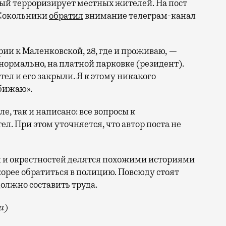
рый терроризирует местных жителей. На пост
а Сокольники
обратил
внимание телеграм-канал
ии к Маленковской, 28, где и проживаю, —
нормально, на платной парковке (резидент).
тел и его закрыли. Я к этому никакого
обижаю».
ле, так и написано: все вопросы к
л. При этом уточняется, что автор поста не
 и окрестностей делятся похожими историями
корее обратиться в полицию. Повсюду стоят
лжно составить труда.
а)