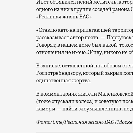
И вот объявился некий мститель, кото
одного из них в группе соседей район
«Реальная жизнь ВАО».
«Ставлю авто на прилегающей территор
рассказывает автор поста. — Паркуюсь 
Говорят, в нашем доме был какой-то хос
отношения не имею. Живу, никого не 
В записке, оставленной на лобовом стек
Роспотребнадзору, который закрыл хосте
единственная жертва.
В комментариях жители Маленковской
(тоже спускали колеса) и советуют пос
камеры — найти злоумышленника не до
Фото: t.me/Реальная жизнь ВАО (Москв