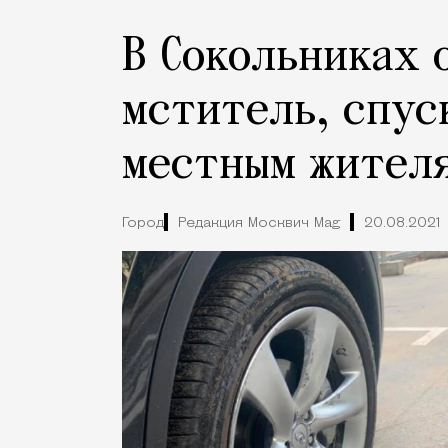
В Сокольниках 
мститель, спус
местным жител
Город
Редакция Москвич Mag
20.08.2021