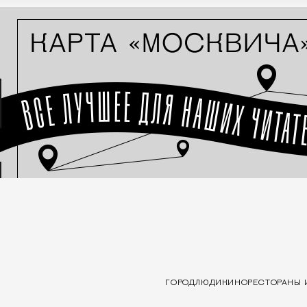
ГОРОД
ЛЮДИ
КИНО
РЕСТОРАНЫ 