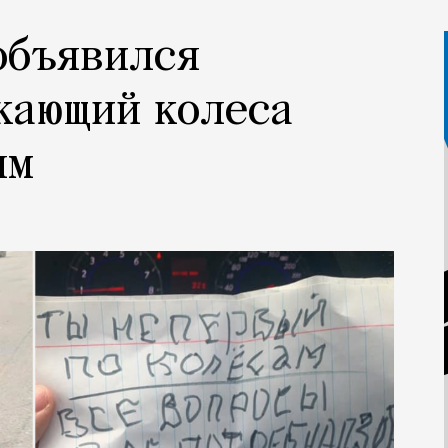
объявился
кающий колеса
ям