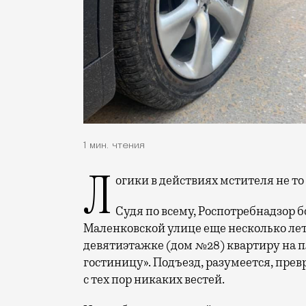
1 мин. чтения
Логики в действиях мстителя не то
Судя по всему, Роспотребнадзор 
Маленковской улице еще несколько лет 
девятиэтажке (дом №28) квартиру на 
гостиницу». Подъезд, разумеется, превр
с тех пор никаких вестей.