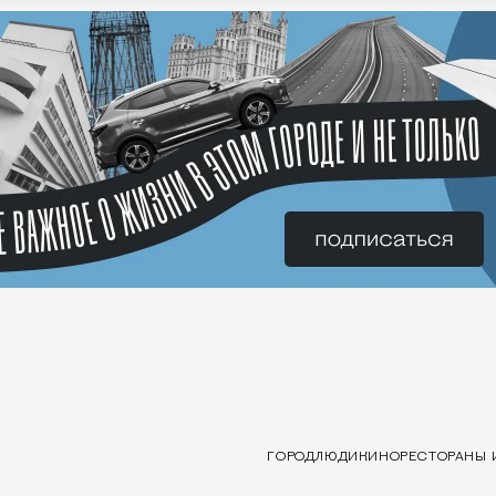
ГОРОД
ЛЮДИ
КИНО
РЕСТОРАНЫ 