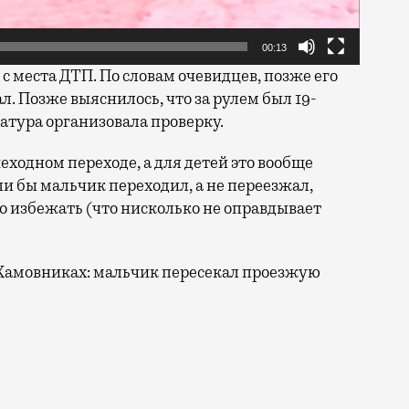
00:13
 с места ДТП. По словам очевидцев, позже его
. Позже выяснилось, что за рулем был 19-
атура организовала проверку.
одном переходе, а для детей это вообще
и бы мальчик переходил, а не переезжал,
о избежать (что нисколько не оправдывает
Хамовниках: мальчик пересекал проезжую
отел быстрее проскочить «препятствие» в виде пешехо