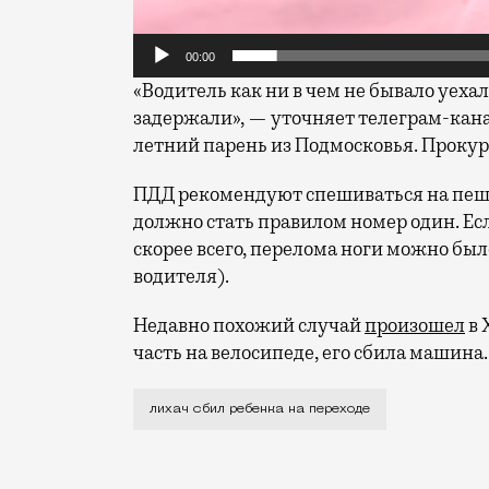
00:00
«Водитель как ни в чем не бывало уехал
задержали», — уточняет телеграм-канал
летний парень из Подмосковья. Прокур
ПДД рекомендуют спешиваться на пешех
должно стать правилом номер один. Есл
скорее всего, перелома ноги можно был
водителя).
Недавно похожий случай
произошел
в 
часть на велосипеде, его сбила машина.
Мальчик был на самокате, а водитель х
лихач сбил ребенка на переходе