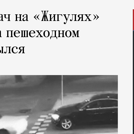
ач на «Жигулях»
а пешеходном
ылся