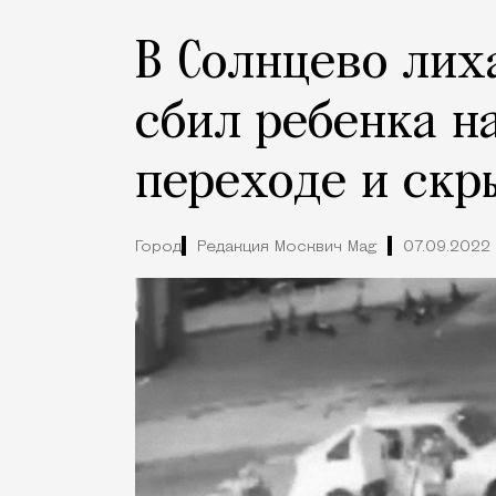
В Солнцево лих
сбил ребенка н
переходе и скр
Город
Редакция Москвич Mag
07.09.2022