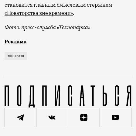
становится главным смысловым стержнем
«Новаторства вне времени»
.
Фото: пресс-служба «Технопарка»
Рекламные кампании техники редко выходят за рамк
Реклама
технопарк