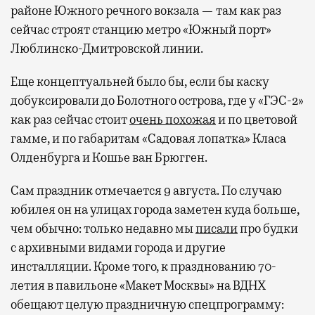
районе Южного речного вокзала — там как раз
сейчас строят станцию метро «Южный порт»
Люблинско-Дмитровской линии.
Еще концептуальней было бы, если бы каску
добуксировали до Болотного острова, где у «ГЭС-2»
как раз сейчас стоит
очень похожая
и по цветовой
гамме, и по габаритам «Садовая лопатка» Класа
Олденбурга и Кошье ван Брюгген.
Сам праздник отмечается 9 августа. По случаю
юбилея он на улицах города заметен куда больше,
чем обычно: только недавно мы
писали
про будки
с архивными видами города и другие
инсталляции. Кроме того, к празднованию 70-
летия в павильоне «Макет Москвы» на ВДНХ
обещают целую праздничную спецпрограмму: