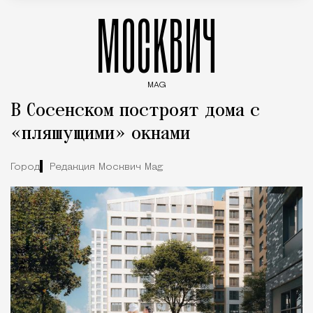
МОСКВИЧ
MAG
Введите ключевые слова для поиска статей
В Сосенском построят дома с
«пляшущими» окнами
Город
Редакция Москвич Mag