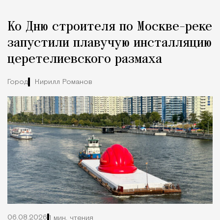
Реклама
Редакция Москвич Mag
Ко Дню строителя по Москве-реке
Город
запустили плавучую инсталляцию
церетелиевского размаха
Город
Кирилл Романов
06.08.2026
1 мин. чтения