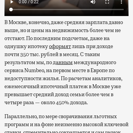
В Москве, конечно, даже средняя зарплата давно
выше, но и цены на недвижимость более чем не
отстают. По последним подсчетам, даже на
однушку ипотеку
оформят
лишь при доходе
почти 350 тыс. рублей в месяц. С таким
результатом мы, по
данным
международного
сервиса Numbeo, на первом месте в Европе по
недоступности жилья. По расчетам аналитиков,
ежемесячный ипотечный платеж в Москве уже
превышает средний доход семьи более чем в
четыре раза — около 450% дохода.
Параллельно, по мере сворачивания льготных
программ и на фоне неизменно высокой ключевой
ставки, стремительно сокращается и сам рынок