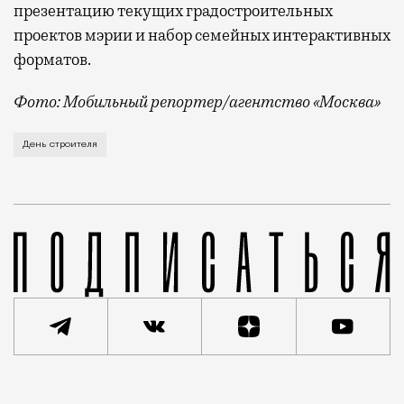
презентацию текущих градостроительных
проектов мэрии и набор семейных интерактивных
форматов.
Фото: Мобильный репортер/агентство «Москва»
Это каска в фирменных цветах департамента строит
День строителя