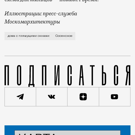
Иллюстрации: пресс-служба
Москомархитектуры
Перфекционистам смотреть на них противопоказано.
дома с пляшущими окнами
Сосенское
Статья
Редакция Москвич Mag
Город