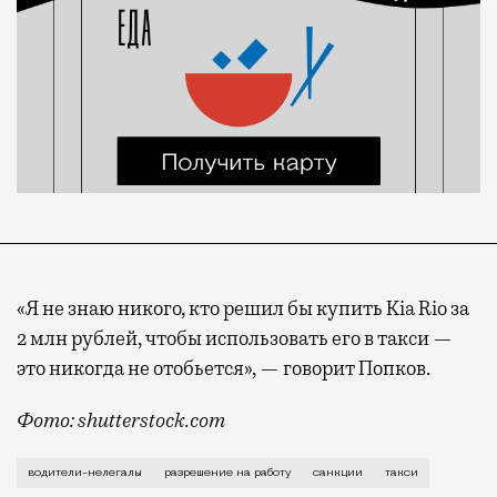
«Я не знаю никого, кто решил бы купить Kia Rio за
2 млн рублей, чтобы использовать его в такси —
это никогда не отобьется», — говорит Попков.
Фото: shutterstock.com
Из-за условий, которые сложились на рынке, водител
водители-нелегалы
разрешение на работу
санкции
такси