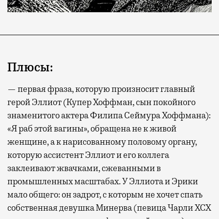
не в потерянное время, а в возможность
спокойно закончить дела или спланировать
активности в путешествии, например
забронировать нужные билеты и рестораны.
Плюсы:
Бизнес-зал становится местом, где можно
— первая фраза, которую произносит главный
провести переговоры, поработать или просто
герой Эллиот (Купер Хоффман, сын покойного
выпить кофе, наблюдая сквозь панорамные
знаменитого актера Филипа Сеймура Хоффмана):
окна за тем, как взлетают и садятся
«Я раб этой вагины», обращена не к живой
самолеты. В Москве нет недостатка
женщине, а к нарисованному половому органу,
в лаунжах. В аэропортах их обычно
которую ассистент Эллиот и его коллега
несколько — в разных зонах воздушных
заклеивают жвачками, сжеванными в
гаваней. На некоторых вокзалах — тоже.
промышленных масштабах. У Эллиота и Эрики
Лаунжи доступны на Ленинградском,
мало общего: он задрот, с которым не хочет спать
Павелецком, Казанском, Ярославском
и Курском вокзалах.
Попасть в бизнес-залы
собственная девушка Минерва (певица Чарли XCX