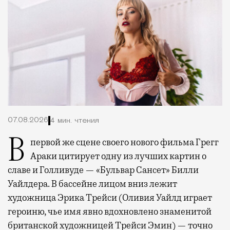
07.08.2026
4 мин. чтения
В первой же сцене своего нового фильма Грегг
Араки цитирует одну из лучших картин о
славе и Голливуде — «Бульвар Сансет» Билли
Уайлдера. В бассейне лицом вниз лежит
художница Эрика Трейси (Оливия Уайлд играет
героиню, чье имя явно вдохновлено знаменитой
британской художницей Трейси Эмин) — точно