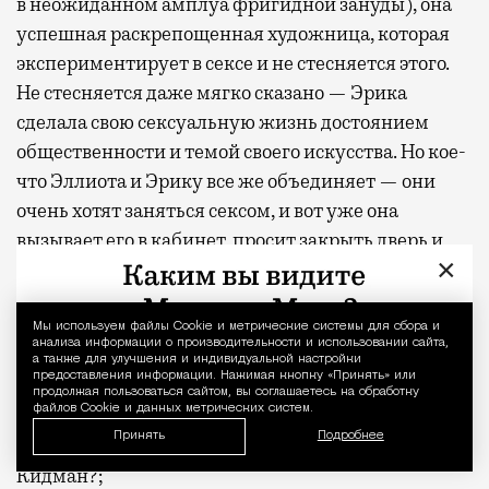
могут держатели карт Mir Supreme. Причем
в неожиданном амплуа фригидной зануды), она
не только в столице. Всего доступно более
успешная раскрепощенная художница, которая
1000 бизнес-залов по всему миру.
экспериментирует в сексе и не стесняется этого.
Не стесняется даже мягко сказано — Эрика
сделала свою сексуальную жизнь достоянием
общественности и темой своего искусства. Но кое-
что Эллиота и Эрику все же объединяет — они
очень хотят заняться сексом, и вот уже она
вызывает его в кабинет, просит закрыть дверь и
×
достает плетку. «Ведь это не помешает работе?» —
спрашивает начальница перед тем, как впиться
губами в рот ассистента. «Конечно, нет», — дрожит
Мы используем файлы Сookie и метрические системы для сбора и
Уведомление 
анализа информации о производительности и использовании сайта,
от удовольствия гик, не верящий своему счастью. В
а также для улучшения и индивидуальной настройки
предоставления информации. Нажимая кнопку «Принять» или
эту минуту он готов сказать что угодно. Конечно,
продолжая пользоваться сайтом, вы соглашаетесь на обработку
файлов Cookie и данных метрических систем.
секс на рабочем месте помешает работе — разве
Принять
Подробнее
герои не смотрели «Плохую девочку» с Николь
Кидман?;