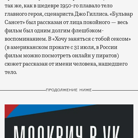
так же, как в шедевре 1950-го плавало тело
главного героя, сценариста Джо Гиллиса. «Бульвар
Сансет» был рассказан от лица покойного — весь
фильм был одним долгим флешбэком-
воспоминанием. В «Хочу заняться с тобой сексом»
(в американском прокате с 31 июля, в России
фильм можно посмотреть онлайн у пиратов)
сюжет рассказан от имени человека, нашедшего
тело.
ПРОДОЛЖЕНИЕ НИЖЕ