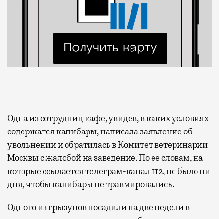
Одна из сотрудниц кафе, увидев, в каких условиях
содержатся капибары, написала заявление об
увольнении и обратилась в Комитет ветеринарии
Москвы с жалобой на заведение. По ее словам, на
которые ссылается телеграм-канал
112
, не было ни
Современный путешественник часто берет
дня, чтобы капибары не травмировались.
с собой не только чемодан, но и ноутбук.
А ожидание рейса все чаще превращается
Одного из грызунов посадили на две недели в
не в потерянное время, а в возможность