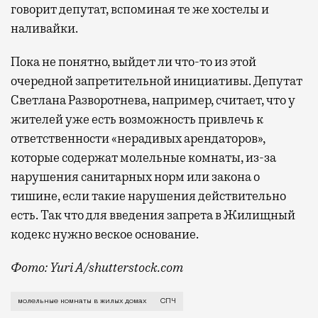
говорит депутат, вспоминая те же хостелы и
наливайки.
Пока не понятно, выйдет ли что-то из этой
очередной запретительной инициативы. Депутат
Светлана Разворотнева, например, считает, что у
жителей уже есть возможность привлечь к
ответственности «нерадивых арендаторов»,
которые содержат молельные комнаты, из-за
нарушения санитарных норм или закона о
тишине, если такие нарушения действительно
есть. Так что для введения запрета в Жилищный
кодекс нужно веское основание.
Фото: Yuri A/shutterstock.com
По словам члена СПЧ Кирилла Кабанова, жители част
молельные комнаты в жилых домах
СПЧ