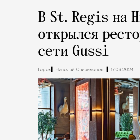
В St. Regis на 
открылся ресто
сети Gussi
Город
Николай Спиридонов
17.08.2024