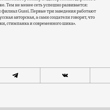
ке. Тем не менее сеть успешно развивается:
й филиал Gussi. Первые три заведения работают
усская авторская, а сами создатели говорят, что
ики, стимпанка и современного шика».
игрывать в названии с брендом Gucci, в Москве не оч