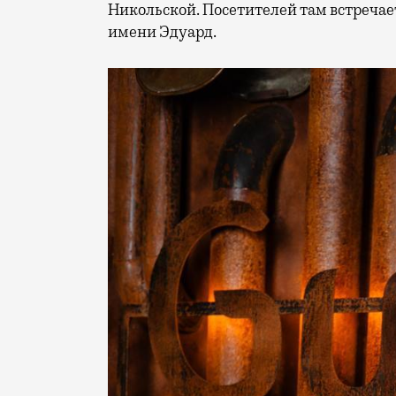
Никольской. Посетителей там встречае
имени Эдуард.