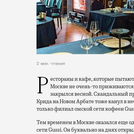
2 мин. чтения
Рестораны и кафе, которые пытаются заигрывать в названии с брендом Gucci, в
Москве не очень-то приживаются.
закрылся весной. Скандальный про
Крида на Новом Арбате тоже канул в не
только филиал омской сети кофеен Gus
Тем временем в Москве оказался еще о
сети Gussi. Он буквально на днях открыл