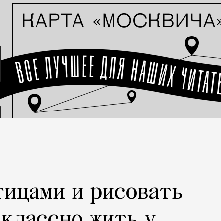
тицами и рисовать
 классно жить у