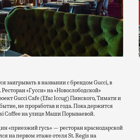
 Ресторан «Гусси» на «Новослободской»
ект Gucci Cafe (Efac Iccug) Пинского, Тимати и
бытие, не проработав и года. Пока держится
si Coffee на улице Маши Порываевой.
дин «приезжий гусь» — ресторан краснодарской
ся на первом этаже отеля St. Regis на