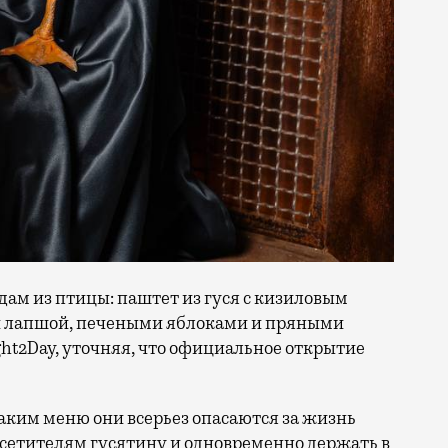
ам из птицы: паштет из гуся с кизиловым
й лапшой, печеными яблоками и пряными
ht2Day, уточняя, что официальное открытие
таким меню они всерьез опасаются за жизнь
осетителям гусятину и одновременно держать в