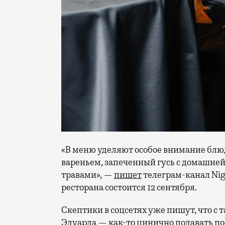
«В меню уделяют особое внимание блюд
вареньем, запеченный гусь с домашне
травами», —
пишет
телеграм-канал Nig
ресторана состоится 12 сентября.
Скептики в соцсетях уже пишут, что с 
Эдуарда — как-то цинично подавать п