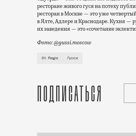
ресторане живого гуся на потеху публи
ресторан в Москве — это уже четверты
в Ялте, Адлере и Краснодаре. Кухня — р
их заведения — это «сочетание эклект
Фото: @gussi.moscow
Рестораны и кафе, которые пытаются за
St. Regis
Гусси
Подписаться
Статья
Николай Спиридонов
Город