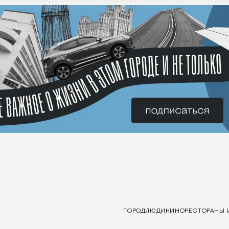
ГОРОД
ЛЮДИ
КИНО
РЕСТОРАНЫ 