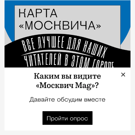
Город
×