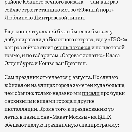
районе Южного речного вокзала — там как раз
сейчас строят станцию метро «Южный порт»
Люблинско-Дмитровской линии.
Еще концептуальней было бы, если бы каску
добуксировали до Болотного острова, где у «ГЭС-2»
Современный путешественник часто берет
как раз сейчас стоит
очень похожая
и по цветовой
с собой не только чемодан, но и ноутбук.
гамме, и по габаритам «Садовая лопатка» Класа
А ожидание рейса все чаще превращается
Олденбурга и Кошье ван Брюгген.
не в потерянное время, а в возможность
Сам праздник отмечается 9 августа. По случаю
спокойно закончить дела или спланировать
активности в путешествии, например
юбилея он на улицах города заметен куда больше,
забронировать нужные билеты и рестораны.
чем обычно: только недавно мы
писали
про будки
с архивными видами города и другие
инсталляции. Кроме того, к празднованию 70-
летия в павильоне «Макет Москвы» на ВДНХ
Бизнес-зал становится местом, где можно
обещают целую праздничную спецпрограмму:
провести переговоры, поработать или просто