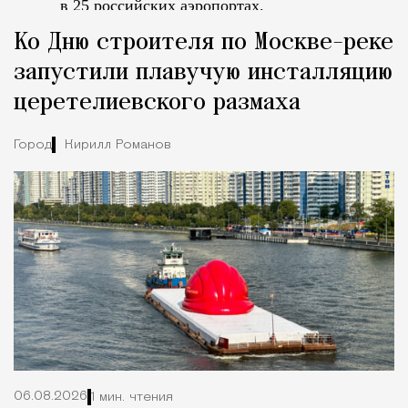
в 25 российских аэропортах.
Tcпециальный проектКаждый москвич знает — отпуск нач
Ко Дню строителя по Москве-реке
запустили плавучую инсталляцию
церетелиевского размаха
Город
Кирилл Романов
06.08.2026
1 мин. чтения