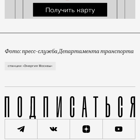
Фото: пресс-служба Департамента транспорта
Весной 2026 года столичный Дептранс сообщал, что
станции «Энергия Москвы»