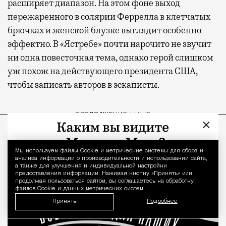
расширяет диапазон. На этом фоне выход
пережаренного в солярии Феррелла в клетчатых
брючках и женской блузке выглядит особенно
эффектно. В «Ястребе» почти нарочито не звучит
ни одна повесточная тема, однако герой слишком
уж похож на действующего президента США,
чтобы записать авторов в эскаписты.
ПРОДОЛЖЕНИЕ НИЖЕ
×
Мы используем файлы Сookie и метрические системы для сбора и
Уведомление 
анализа информации о производительности и использовании сайта,
а также для улучшения и индивидуальной настройки
предоставления информации. Нажимая кнопку «Принять» или
продолжая пользоваться сайтом, вы соглашаетесь на обработку
файлов Cookie и данных метрических систем.
Принять
Подробнее