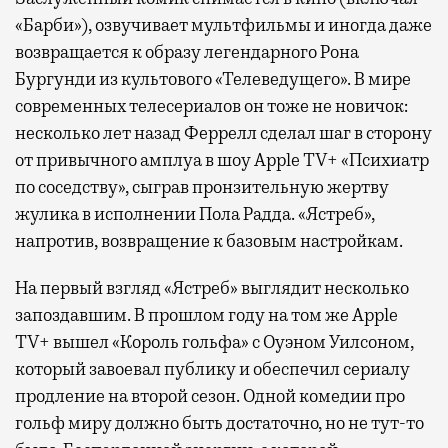
«Барби»), озвучивает мультфильмы и иногда даже
возвращается к образу легендарного Рона
Бургунди из культового «Телеведущего». В мире
современных телесериалов он тоже не новичок:
несколько лет назад Феррелл сделал шаг в сторону
от привычного амплуа в шоу Apple TV+ «Психиатр
по соседству», сыграв пронзительную жертву
жулика в исполнении Пола Радда. «Ястреб»,
напротив, возвращение к базовым настройкам.
На первый взгляд «Ястреб» выглядит несколько
запоздавшим. В прошлом году на том же Apple
TV+ вышел «Король гольфа» с Оуэном Уилсоном,
который завоевал публику и обеспечил сериалу
продление на второй сезон. Одной комедии про
гольф миру должно быть достаточно, но не тут-то