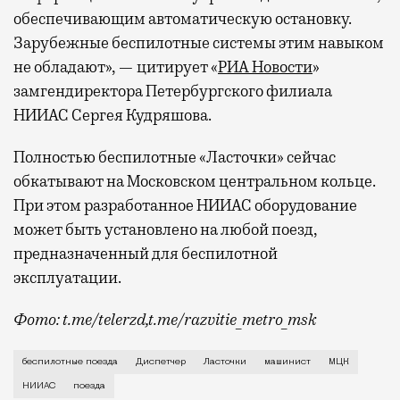
обеспечивающим автоматическую остановку.
Зарубежные беспилотные системы этим навыком
не обладают», — цитирует «
РИА Новости
»
замгендиректора Петербургского филиала
НИИАС Сергея Кудряшова.
Полностью беспилотные «Ласточки» сейчас
обкатывают на Московском центральном кольце.
При этом разработанное НИИАС оборудование
может быть установлено на любой поезд,
предназначенный для беспилотной
эксплуатации.
Фото: t.me/telerzd,t.me/razvitie_metro_msk
Новые поезда работают на четвертом уровне автома
беспилотные поезда
Диспетчер
Ласточки
машинист
МЦК
НИИАС
поезда