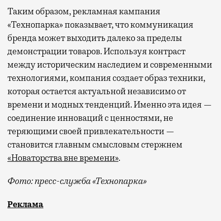
Таким образом, рекламная кампания
«Технопарка» показывает, что коммуникация
бренда может выходить далеко за пределы
демонстрации товаров. Используя контраст
между историческим наследием и современными
технологиями, компания создает образ техники,
которая остается актуальной независимо от
времени и модных тенденций. Именно эта идея —
соединение инноваций с ценностями, не
теряющими своей привлекательности —
становится главным смысловым стержнем
«Новаторства вне времени»
.
Фото: пресс-служба «Технопарка»
Рекламные кампании техники редко выходят за рамк
Реклама