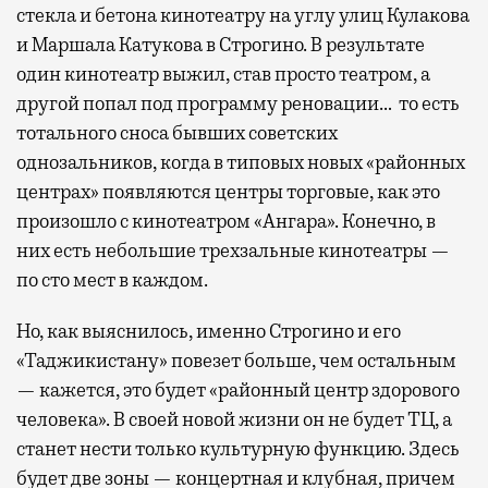
стекла и бетона кинотеатру на углу улиц Кулакова
и Маршала Катукова в Строгино. В результате
один кинотеатр выжил, став просто театром, а
другой попал под программу реновации… то есть
тотального сноса бывших советских
однозальников, когда в типовых новых «районных
центрах» появляются центры торговые, как это
произошло с кинотеатром «Ангара». Конечно, в
них есть небольшие трехзальные кинотеатры —
по сто мест в каждом.
Но, как выяснилось, именно Строгино и его
«Таджикистану» повезет больше, чем остальным
— кажется, это будет «районный центр здорового
человека». В своей новой жизни он не будет ТЦ, а
станет нести только культурную функцию. Здесь
будет две зоны — концертная и клубная, причем