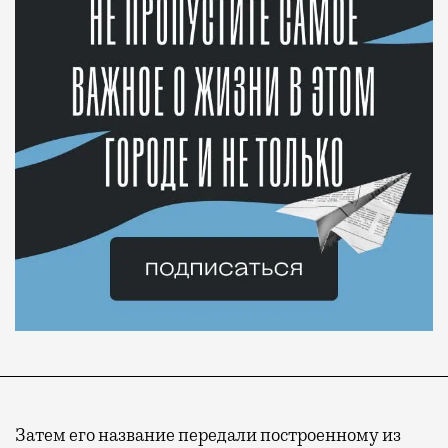
Затем его название передали построенному из