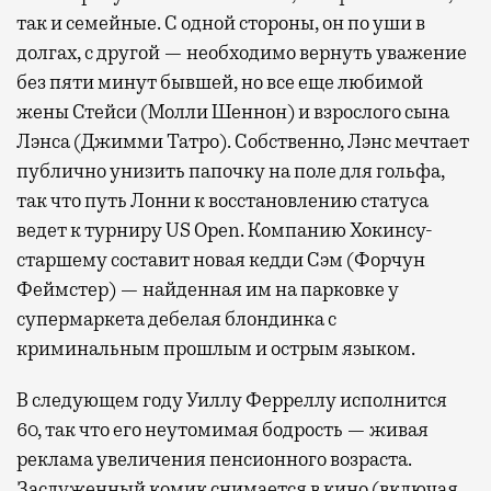
так и семейные. С одной стороны, он по уши в
долгах, с другой — необходимо вернуть уважение
без пяти минут бывшей, но все еще любимой
жены Стейси (Молли Шеннон) и взрослого сына
Лэнса (Джимми Татро). Собственно, Лэнс мечтает
публично унизить папочку на поле для гольфа,
так что путь Лонни к восстановлению статуса
ведет к турниру US Open. Компанию Хокинсу-
старшему составит новая кедди Сэм (Форчун
Феймстер) — найденная им на парковке у
супермаркета дебелая блондинка с
криминальным прошлым и острым языком.
В следующем году Уиллу Ферреллу исполнится
60, так что его неутомимая бодрость — живая
реклама увеличения пенсионного возраста.
Заслуженный комик снимается в кино (включая