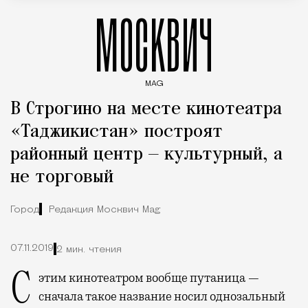
МОСКВИЧ
MAG
Введите ключевые слова для поиска статей
В Строгино на месте кинотеатра
«Таджикистан» построят
районный центр — культурный, а
не торговый
Город
Редакция Москвич Mag
07.11.2019
2 мин. чтения
С этим кинотеатром вообще путаница —
сначала такое название носил однозальный