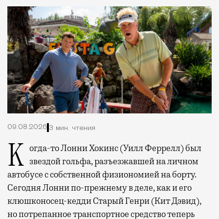
09.08.2026
3 мин. чтения
Когда-то Лонни Хокинс (Уилл Феррелл) был
звездой гольфа, разъезжавшей на личном
автобусе с собственной физиономией на борту.
Сегодня Лонни по-прежнему в деле, как и его
клюшконосец-кедди Старый Генри (Кит Дэвид),
но потрепанное транспортное средство теперь