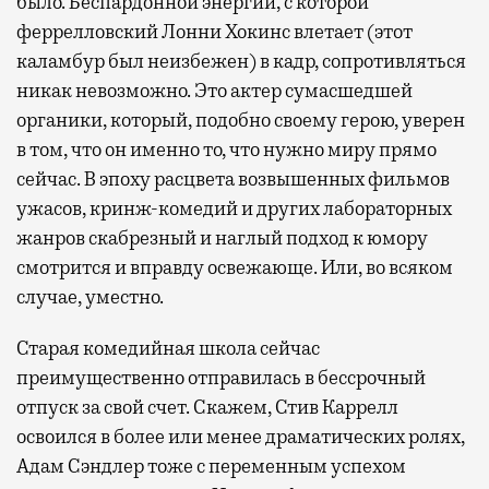
было. Беспардонной энергии, с которой
феррелловский Лонни Хокинс влетает (этот
каламбур был неизбежен) в кадр, сопротивляться
никак невозможно. Это актер сумасшедшей
органики, который, подобно своему герою, уверен
в том, что он именно то, что нужно миру прямо
сейчас. В эпоху расцвета возвышенных фильмов
ужасов, кринж-комедий и других лабораторных
жанров скабрезный и наглый подход к юмору
смотрится и вправду освежающе. Или, во всяком
случае, уместно.
Старая комедийная школа сейчас
преимущественно отправилась в бессрочный
отпуск за свой счет. Скажем, Стив Каррелл
освоился в более или менее драматических ролях,
Адам Сэндлер тоже с переменным успехом