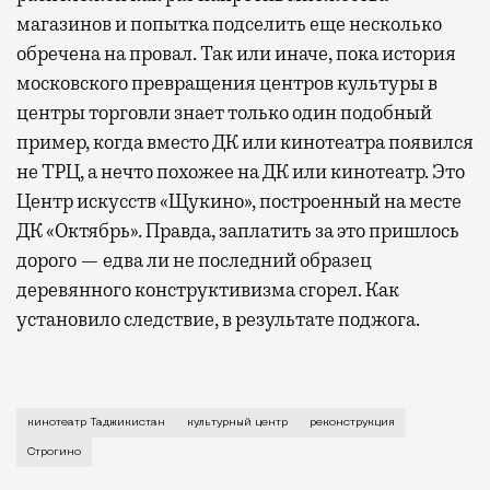
магазинов и попытка подселить еще несколько
обречена на провал. Так или иначе, пока история
московского превращения центров культуры в
центры торговли знает только один подобный
пример, когда вместо ДК или кинотеатра появился
не ТРЦ, а нечто похожее на ДК или кинотеатр. Это
Центр искусств «Щукино», построенный на месте
ДК «Октябрь». Правда, заплатить за это пришлось
дорого — едва ли не последний образец
деревянного конструктивизма сгорел. Как
установило следствие, в результате поджога.
С этим кинотеатром вообще путаница — сначала тако
кинотеатр Таджикистан
культурный центр
реконструкция
Строгино