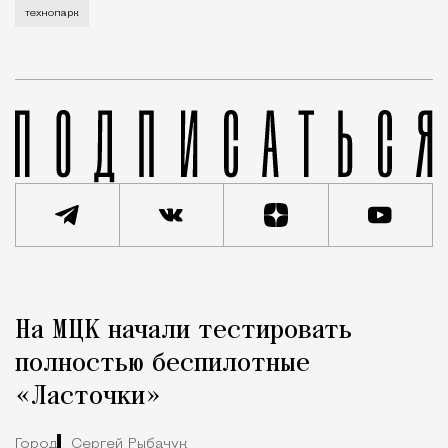
технопарк
Реклама
Редакция Москвич Mag
На МЦК начали тестировать
Город
полностью беспилотные
«Ласточки»
Город
Сергей Рыбачук