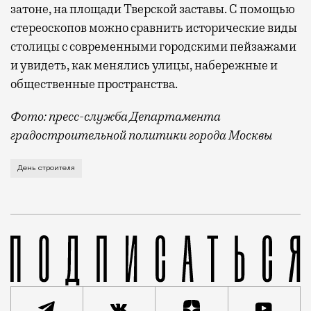
затоне, на площади Тверской заставы. С помощью
стереоскопов можно сравнить исторические виды
столицы с современными городскими пейзажами
и увидеть, как менялись улицы, набережные и
общественные пространства.
Фото: пресс-служба Департамента
градостроительной политики города Москвы
В этом году профессиональный праздник День строи
День строителя