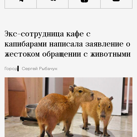
Реклама
Редакция Москвич Mag
Экс-сотрудница кафе с
Город
капибарами написала заявление о
жестоком обращении с животными
Город
Сергей Рыбачук