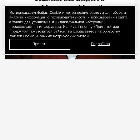
Мы используем файлы Сookie и метрические системы для сбора и
Уведомление 
анализа информации о производительности и использовании сайта,
а также для улучшения и индивидуальной настройки
предоставления информации. Нажимая кнопку «Принять» или
продолжая пользоваться сайтом, вы соглашаетесь на обработку
файлов Cookie и данных метрических систем.
Принять
Подробнее
08.08.2026
7 мин. чтения
О рождении за границей благодаря бабушке
Алисе Фрейндлих, о папе, который устраивал
трудотерапию, заставляя убирать за собаками на
улице, об изменениях в театре «На Страстном» и о
своем настоящем семейном кино.
ПРОДОЛЖЕНИЕ НИЖЕ