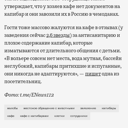
утверждает, что у хозяев кафе нет документов на
капибар и они завозили их в Россию в чемоданах.
Гости тоже массово жалуются на кафе в отзывах (у
заведения сейчас
2,6 звезды
) за антисанитарию и
плохое содержание капибар, которые
изматываются от длительного общения с детьми.
«В вольере совсем нет места, вода мутная, бассейн
неглубокий, капибары притихшие и испуганные,
они никогда не адаптируются», —
пишет
одна из
посетительниц.
Фото: t.me/ENews112
С момента открытия нового контактного кафе с капи
жалобы
жестокое обращение с животными
заявление
капибары
кафе
кафе с капибарами
клетки
сотрудники