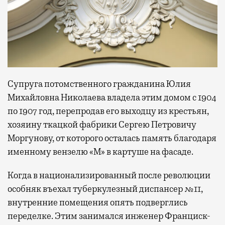
Супруга потомственного гражданина Юлия
Михайловна Николаева владела этим домом с 1904
по 1907 год, перепродав его выходцу из крестьян,
хозяину ткацкой фабрики Сергею Петровичу
Моргунову, от которого осталась память благодаря
именному вензелю «М» в картуше на фасаде.
Когда в национализированный после революции
особняк въехал туберкулезный диспансер №11,
внутренние помещения опять подверглись
переделке. Этим занимался инженер Франциск-