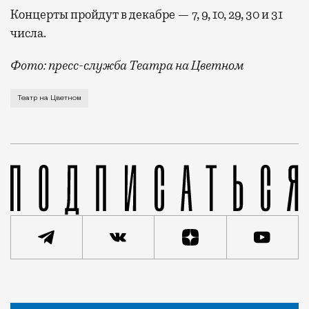
Концерты пройдут в декабре — 7, 9, 10, 29, 30 и 31
числа.
Фото: пресс-служба Театра на Цветном
В декабре Театр на Цветном станет местом, где ожи
Театр на Цветном
Статья
Редакция Москвич Mag