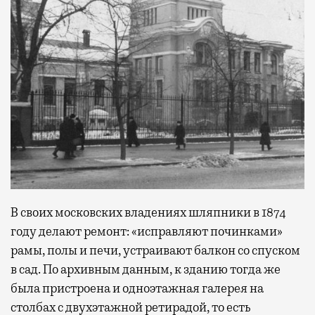
В своих московских владениях шляпники в 1874
году делают ремонт: «исправляют починками»
рамы, полы и печи, устраивают балкон со спуском
в сад. По архивным данным, к зданию тогда же
была пристроена и одноэтажная галерея на
столбах с двухэтажной ретирадой, то есть