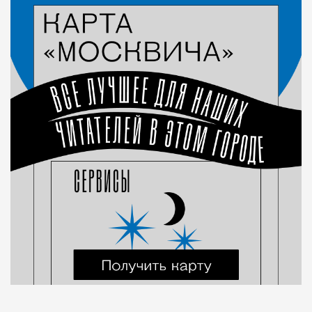
Город