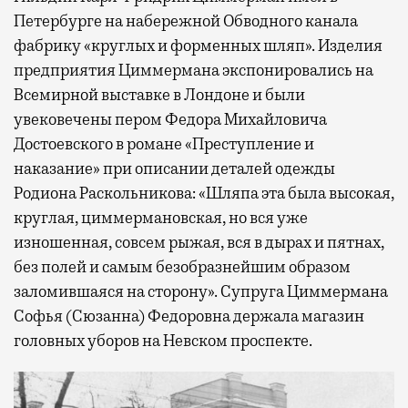
Петербурге на набережной Обводного канала
фабрику «круглых и форменных шляп». Изделия
предприятия Циммермана экспонировались на
Всемирной выставке в Лондоне и были
увековечены пером Федора Михайловича
Достоевского в романе «Преступление и
наказание» при описании деталей одежды
Родиона Раскольникова: «Шляпа эта была высокая,
круглая, циммермановская, но вся уже
изношенная, совсем рыжая, вся в дырах и пятнах,
без полей и самым безобразнейшим образом
заломившаяся на сторону». Супруга Циммермана
Софья (Сюзанна) Федоровна держала магазин
головных уборов на Невском проспекте.