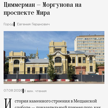
Циммерман — Моргунова на
проспекте Мира
Город
Евгения Гершкович
07.08.2026
3 мин. чтения
История каменного строения в Мещанской
слободе — показательный пример того, как