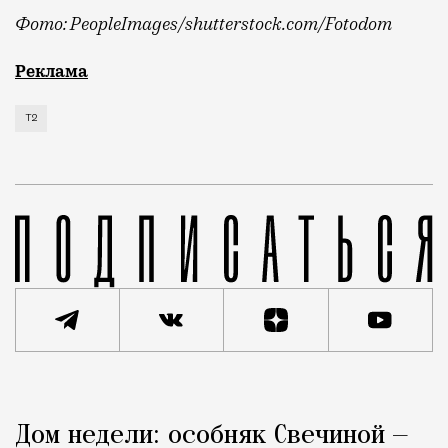
Фото: PeopleImages/shutterstock.com/Fotodom
Мобильный оператор Т2 изучил модели интернет-потр
Реклама
Т2
Реклама
Редакция Москвич Mag
Дом недели: особняк Свечиной —
Город