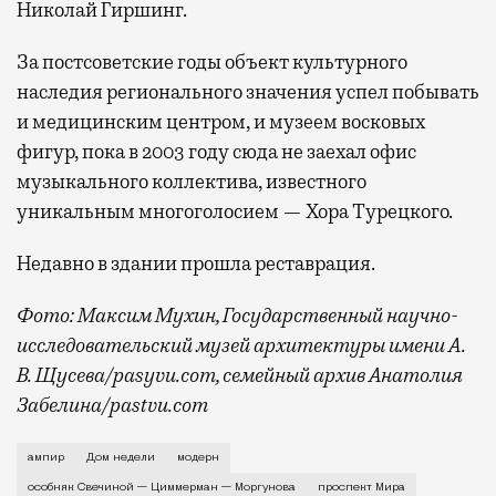
Николай Гиршинг.
За постсоветские годы объект культурного
наследия регионального значения успел побывать
и медицинским центром, и музеем восковых
фигур, пока в 2003 году сюда не заехал офис
музыкального коллектива, известного
уникальным многоголосием — Хора Турецкого.
Недавно в здании прошла реставрация.
Фото: Максим Мухин, Государственный научно-
исследовательский музей архитектуры имени А.
В. Щусева/pasyvu.com, семейный архив Анатолия
Забелина/pastvu.com
История каменного строения в Мещанской слободе —
ампир
Дом недели
модерн
особняк Свечиной — Циммерман — Моргунова
проспект Мира