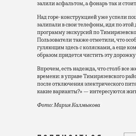
залили асфальтом, а фонарь так и стоит
Над горе-конструкцией уже успели по
залипали в свои телефоны, идя по этой 
программу экскурсий по Тимирязевском
Пользователи также отметили, что осо
гуляющим здесь с колясками, а еще к
образом придется чистить эту дорожку
Впрочем, есть надежда, что столб все ж
времени: в управе Тимирязевского рай
после отключения электрического пита
какие варианты?» — интересуются жит
Фото: Мария Калмыкова
Он расположился между домами 25, корп