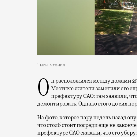
1 мин. чтения
Он расположился между домами 25, корп. 1, и 45, корп. 1, по Дмитровскому шоссе.
Местные жители заметили его еще
префектуру САО: там заявили, что
демонтировать. Однако этого до сих пор
На фото, которое пару недель назад оп
что столб стоит посреди еще не закон
префектуре САО сказали, что его уберу