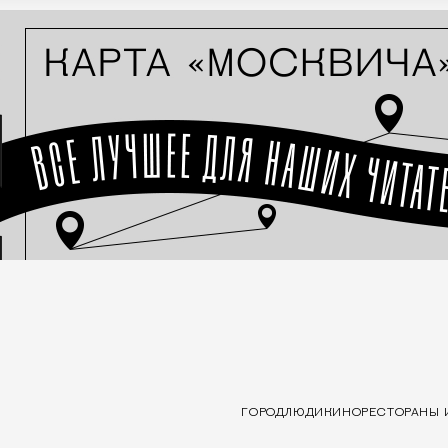
ГОРОД
ЛЮДИ
КИНО
РЕСТОРАНЫ 