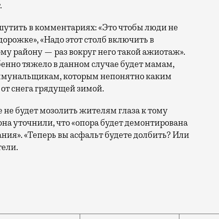
.
шутить в комментариях: «Это чтобы люди не
дорожке», «Надо этот столб включить в
у району — раз вокруг него такой ажиотаж».
бенно тяжело в данном случае будет мамам,
оммунальщикам, которым непонятно каким
 от снега грядущей зимой.
е не будет мозолить жителям глаза к тому
она уточнили, что «опора будет демонтирована
ния». «Теперь вы асфальт будете долбить? Или
ели.
. 1, и 45, корп. 1, по Дмитровскому шоссе. Местные 