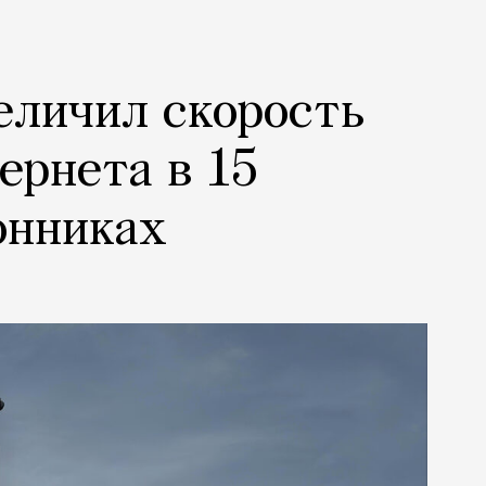
еличил скорость
ернета в 15
онниках