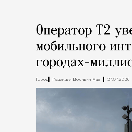
Оператор Т2 ув
мобильного инт
городах-милли
Город
Редакция Москвич Mag
27.07.2026