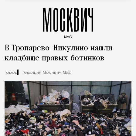
МОСКВИЧ
MAG
Введите ключевые слова для поиска статей
В Тропарево-Никулино нашли
кладбище правых ботинков
Город
Редакция Москвич Mag