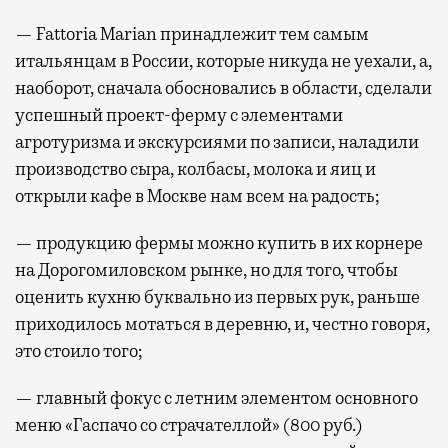
с собой не только чемодан, но и ноутбук.
— Fattoria Marian принадлежит тем самым
А ожидание рейса все чаще превращается
итальянцам в России, которые никуда не уехали, а,
не в потерянное время, а в возможность
наоборот, сначала обосновались в области, сделали
спокойно закончить дела или спланировать
успешный проект-ферму с элементами
активности в путешествии, например
агротуризма и экскурсиями по записи, наладили
забронировать нужные билеты и рестораны.
производство сыра, колбасы, молока и яиц и
открыли кафе в Москве нам всем на радость;
Бизнес-зал становится местом, где можно
— продукцию фермы можно купить в их корнере
провести переговоры, поработать или просто
на Дорогомиловском рынке, но для того, чтобы
выпить кофе, наблюдая сквозь панорамные
оценить кухню буквально из первых рук, раньше
окна за тем, как взлетают и садятся
приходилось мотаться в деревню, и, честно говоря,
самолеты. В Москве нет недостатка
это стоило того;
в лаунжах. В аэропортах их обычно
несколько — в разных зонах воздушных
— главный фокус с летним элементом основного
гаваней. На некоторых вокзалах — тоже.
меню «Гаспачо со страчателлой» (800 руб.)
Лаунжи доступны на Ленинградском,