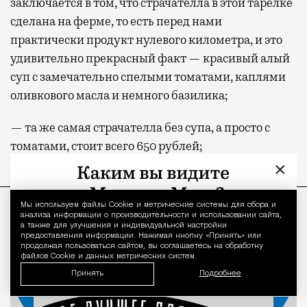
заключается в том, что страчателла в этой тарелке
Павелецком, Казанском, Ярославском
сделана на ферме, то есть перед нами
и Курском вокзалах.
Попасть в бизнес-залы
практически продукт нулевого километра, и это
могут держатели карт Mir Supreme. Причем
удивительно прекрасный факт — красивый алый
не только в столице. Всего доступно более
суп с замечательно спелыми томатами, каплями
1000 бизнес-залов по всему миру.
оливкового масла и немного базилика;
— та же самая страчателла без супа, а просто с
томатами, стоит всего 650 рублей;
×
ПРОДОЛЖЕНИЕ НИЖЕ
Мы используем файлы Сookie и метрические системы для сбора и
Уведомление 
анализа информации о производительности и использовании сайта,
а также для улучшения и индивидуальной настройки
предоставления информации. Нажимая кнопку «Принять» или
продолжая пользоваться сайтом, вы соглашаетесь на обработку
файлов Cookie и данных метрических систем.
Принять
Подробнее