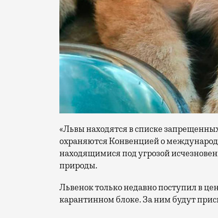
«Львы находятся в списке запрещенных
охраняются Конвенцией о международн
находящимися под угрозой исчезнове
природы.
Львенок только недавно поступил в цен
карантинном блоке. За ним будут при