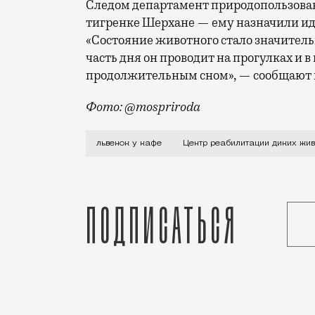
Следом департамент природопользов
тигренке Шерхане — ему назначили и
«Состояние животного стало значител
часть дня он проводит на прогулках и 
продолжительным сном», — сообщают 
Фото: @mospriroda
В начале августа стало известно о сп
львенок у кафе
Центр реабилитации диких жи
Подписаться
Дарья Константинова
Спецпроект
Статья
Николай Спиридонов