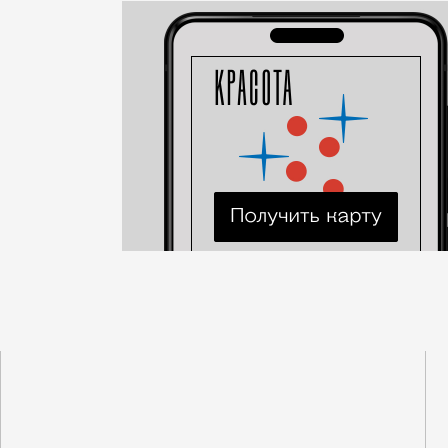
Город