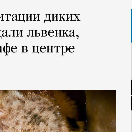
итации диких
али львенка,
афе в центре