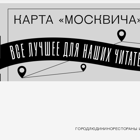
ГОРОД
ЛЮДИ
КИНО
РЕСТОРАНЫ 