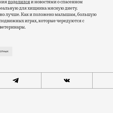
ания
поделился
и новостями о спасенном
деальную для хищника мясную диету.
ьно лучше. Как и положено малышам, большую
в подвижных играх, которые чередуются с
ветеринары.
асении тигренка Шерхана, которого москвич держал у
вотных