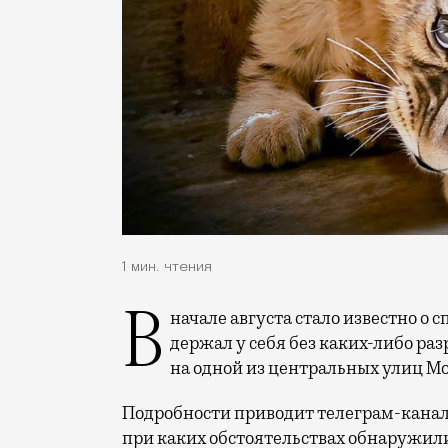
1 мин. чтения
В начале августа стало известно о спасении тигренка Шерхана, которого москвич
держал у себя без каких-либо ра
на одной из центральных улиц Мо
Подробности приводит телеграм-канал
при каких обстоятельствах обнаружили