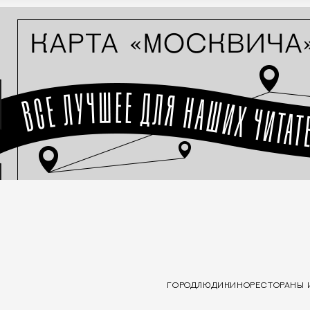
ГОРОД
ЛЮДИ
КИНО
РЕСТОРАНЫ 