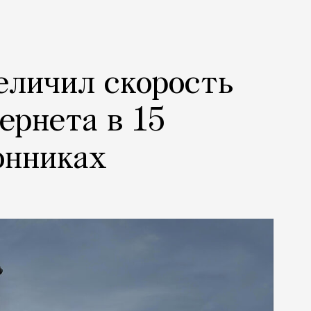
еличил скорость
ернета в 15
онниках