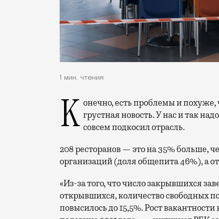
1 мин. чтения
Конечно, есть проблемы и похуже, чем остаться без ресторанов, но для Москвы это
грустная новость. У нас и так на
совсем подкосил отрасль.
208 ресторанов — это на 35% больше, чем
организаций (доля общепита 46%), а от
«Из-за того, что число закрывшихся за
открывшихся, количество свободных п
повысилось до 15,5%. Рост вакантности