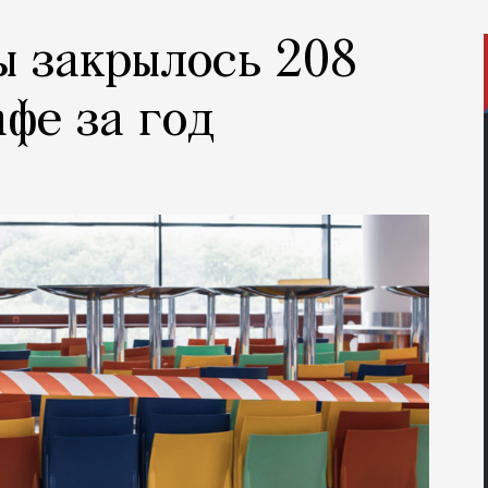
ы закрылось 208
афе за год