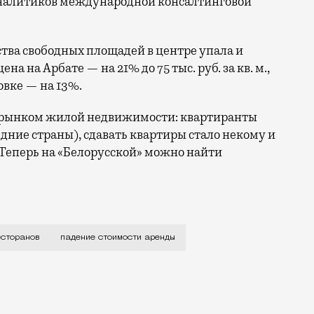
 аналитиков международной консалтинговой
тва свободных площадей в центре упала и
на на Арбате — на 21% до 75 тыс. руб. за кв. м.,
овке — на 13%.
 с рынком жилой недвижимости: квартиранты
едние страны), сдавать квартиры стало некому и
 Теперь на «Белорусской» можно найти
остаться без ресторанов, но для Москвы это грустная 
есторанов
падение стоимости аренды