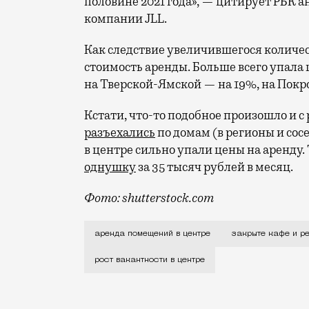
половине 2021 года», — цитирует РБК
компании JLL.
Как следствие увеличившегося количес
стоимость аренды. Больше всего упала це
на Тверской-Ямской — на 19%, на Покр
Кстати, что-то подобное произошло и
разъехались
по домам (в регионы и сос
в центре сильно упали цены на аренду.
однушку
за 35 тысяч рублей в месяц.
Фото: shutterstock.com
Конечно, есть проблемы и похуже, чем 
аренда помещений в центре
закрыте кафе и р
рост вакантности в центре