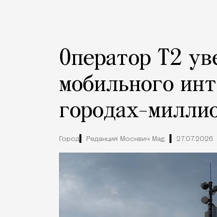
Оператор Т2 ув
мобильного инт
городах-милли
Город
Редакция Москвич Mag
27.07.2026