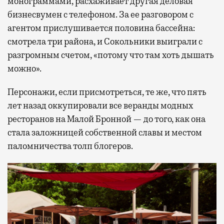
монограммами, расхаживает другая деловая
бизнесвумен с телефоном. За ее разговором с
агентом прислушивается половина бассейна:
смотрела три района, и Сокольники выиграли с
разгромным счетом, «потому что там хоть дышать
можно».
Персонажи, если присмотреться, те же, что пять
лет назад оккупировали все веранды модных
ресторанов на Малой Бронной — до того, как она
стала заложницей собственной славы и местом
паломничества толп блогеров.