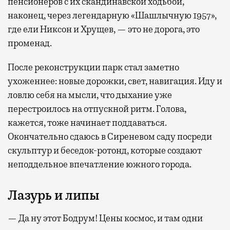
пенсионеров с их скандинавской ходьбой,
наконец, через легендарную «Шашлычную 1957»,
где ели Никсон и Хрущев, — это не дорога, это
променад.
После реконструкции парк стал заметно
ухоженнее: новые дорожки, свет, навигация. Иду и
ловлю себя на мысли, что дыхание уже
перестроилось на отпускной ритм. Голова,
кажется, тоже начинает поддаваться.
Окончательно сдаюсь в Сиреневом саду посреди
скульптур и беседок-ротонд, которые создают
неподдельное впечатление южного города.
Лазурь и липы
— Да ну этот Бодрум! Цены космос, и там одни