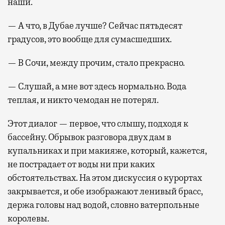
наши.
— А что, в Дубае лучше? Сейчас пятьдесят
градусов, это вообще для сумасшедших.
— В Сочи, между прочим, стало прекрасно.
— Слушай, а мне вот здесь нормально. Вода
теплая, и никто чемодан не потерял.
Этот диалог — первое, что слышу, подходя к
бассейну. Обрывок разговора двух дам в
купальниках и при макияже, который, кажется,
не пострадает от воды ни при каких
обстоятельствах. На этом дискуссия о курортах
закрывается, и обе изображают ленивый брасс,
держа головы над водой, словно ватерпольные
королевы.