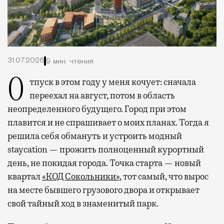
31.07.2026
9 мин. чтения
Отпуск в этом году у меня кочует: сначала
переехал на август, потом в область
неопределенного будущего. Город при этом
плавится и не спрашивает о моих планах. Тогда я
решила себя обмануть и устроить модный
staycation — прожить полноценный курортный
день, не покидая города. Точка старта — новый
квартал
«КОД Сокольники»
, тот самый, что вырос
на месте бывшего грузового двора и открывает
свой тайный ход в знаменитый парк.