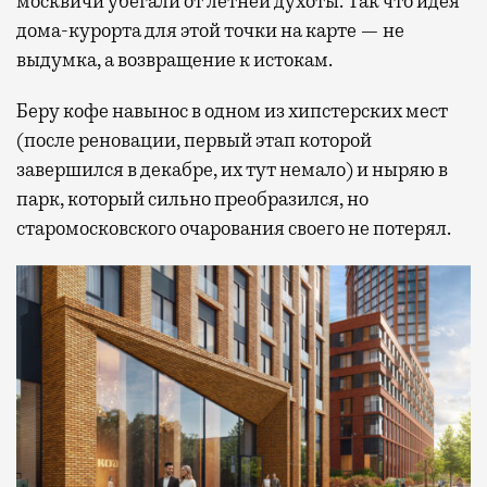
москвичи убегали от летней духоты. Так что идея
дома-курорта для этой точки на карте — не
выдумка, а возвращение к истокам.
Беру кофе навынос в одном из хипстерских мест
(после реновации, первый этап которой
завершился в декабре, их тут немало) и ныряю в
парк, который сильно преобразился, но
старомосковского очарования своего не потерял.