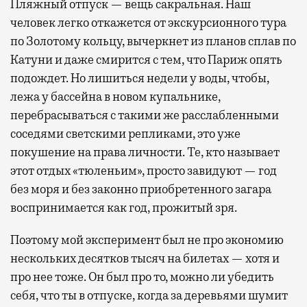
Пляжный отпуск — вещь сакральная. Наш
человек легко откажется от экскурсионного тура
по Золотому кольцу, вычеркнет из планов сплав по
Катуни и даже смирится с тем, что Париж опять
подождет. Но лишиться недели у воды, чтобы,
лежа у бассейна в новом купальнике,
перебрасываться с такими же расслабленными
соседями светскими репликами, это уже
покушение на права личности. Те, кто называет
этот отдых «тюленьим», просто завидуют — год
без моря и без законно приобретенного загара
воспринимается как год, прожитый зря.
Поэтому мой эксперимент был не про экономию
нескольких десятков тысяч на билетах — хотя и
про нее тоже. Он был про то, можно ли убедить
себя, что ты в отпуске, когда за деревьями шумит