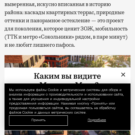
выверенная, искусно вписанная в историю
района: каскады квартирных террас, природные
оттенки и панорамное остекление — это проект
для поколения, которое ценит ЗОЖ, мобильность
(ТТК и метро «Сокольники» рядом, в паре минут)
и не любит лишнего пафоса.
×
Мы используем файлы Сookie и метрические системы для сбора и
Уведомление 
анализа информации о производительности и использовании сайта,
а также для улучшения и индивидуальной настройки
предоставления информации. Нажимая кнопку «Принять» или
продолжая пользоваться сайтом, вы соглашаетесь на обработку
файлов Cookie и данных метрических систем.
Принять
Подробнее