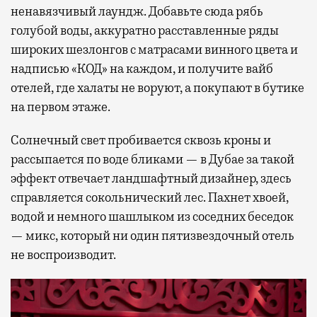
ненавязчивый лаундж. Добавьте сюда рябь
голубой воды, аккуратно расставленные ряды
широких шезлонгов с матрасами винного цвета и
надписью «КОД» на каждом, и получите вайб
отелей, где халаты не воруют, а покупают в бутике
на первом этаже.
Солнечный свет пробивается сквозь кроны и
рассыпается по воде бликами — в Дубае за такой
эффект отвечает ландшафтный дизайнер, здесь
справляется сокольнический лес. Пахнет хвоей,
водой и немного шашлыком из соседних беседок
— микс, который ни один пятизвездочный отель
не воспроизводит.