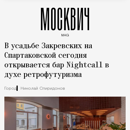
МОСКВИЧ
MAG
Введите ключевые слова для поиска статей
В усадьбе Закревских на
Спартаковской сегодня
открывается бар Nightcall в
духе ретрофутуризма
Город
Николай Спиридонов