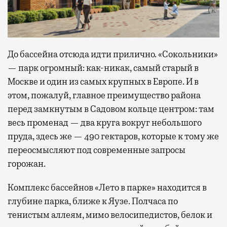
До бассейна отсюда идти прилично. «Сокольники»
— парк огромный: как-никак, самый старый в
Москве и один из самых крупных в Европе. И в
этом, пожалуй, главное преимущество района
перед замкнутым в Садовом кольце центром: там
весь променад — два круга вокруг небольшого
пруда, здесь же — 490 гектаров, которые к тому же
переосмысляют под современные запросы
горожан.
Комплекс бассейнов «Лето в парке» находится в
глубине парка, ближе к Яузе. Полчаса по
тенистым аллеям, мимо велосипедистов, белок и