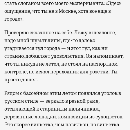
стать слоганом всего моего эксперимента: «Здесь
ощущение, что ты не в Москве, хотя все еще в
городе».
Проверяю сказанное на себе. Лежу в шезлонге,
надо мной шумят липы, где-то далеко
угадывается гул города — и этот гул, как ни
странно, добавляет удовольствия. Он напоминает,
что ты никуда не летел, не стоял на паспортном
контроле, не искал переходник для розетки. Ты
просто дошел.
Рядом с бассейном этим летом появился уголок в
русском стиле — зеркало в резной раме,
отсылающей к старинным наличникам,
деревянные лошадки, композиции из сухоцветов.
Это скорее виньетка, чем павильон, но виньетка