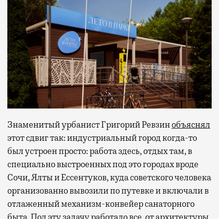
Знаменитый урбанист Григорий Ревзин
объяснял
этот сдвиг так: индустриальный город когда-то
был устроен просто: работа здесь, отдых там, в
специально выстроенных под это городах вроде
Сочи, Ялты и Ессентуков, куда советского человека
организованно вывозили по путевке и включали в
отлаженный механизм-конвейер санаторного
быта. Под эту задачу работало все, от архитектуры