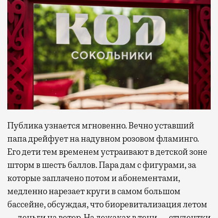
Публика узнается мгновенно. Вечно уставший
папа дрейфует на надувном розовом фламинго.
Его дети тем временем устраивают в детской зоне
шторм в шесть баллов. Пара дам с фигурами, за
которые заплачено потом и абонементами,
медленно нарезает круги в самом большом
бассейне, обсуждая, что биоревитализация летом
— деньги на ветер. На лежаках в тени — студентки