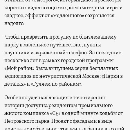
коротких видео в соцсетях, компьютерные игры и
сладкое, эффект от «медленного» сохраняется
надолго.
Чтобы превратить прогулку по близлежащему
парку в маленькое путешествие, нужны
наушники и заряженный телефон. За последние
несколько лет в рамках городской программы
«Мой район» была выпущена серия бесплатных
аудиогидов
по нетуристической Москве:
«Парки в
деталях»
и
«Гуляем по районам»
.
Особенно удачная локация с точки зрения
истории доступна резидентам премиального
жилого комплекса «С5»
в одной минуте ходьбы от
Петровского парка. Проект с фасадами в виде
кристаллов объединит три жилые башни высотой