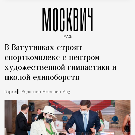
МОСКВИЧ
MAG
Введите ключевые слова для поиска статей
В Ватутинках строят
спорткомплекс с центром
художественной гимнастики и
школой единоборств
Город
Редакция Москвич Mag