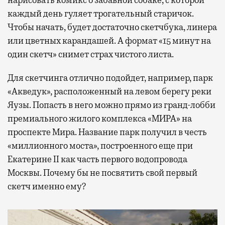
каждый день гуляет трогательный старичок.
Чтобы начать, будет достаточно скетчбука, линера
или цветных карандашей. А формат «15 минут на
один скетч» снимет страх чистого листа.
Для скетчинга отлично подойдет, например, парк
«Акведук», расположенный на левом берегу реки
Яузы. Попасть в него можно прямо из гранд-лобби
премиального жилого комплекса «МИРА» на
проспекте Мира. Название парк получил в честь
«миллионного моста», построенного еще при
Екатерине II как часть первого водопровода
Москвы. Почему бы не посвятить свой первый
скетч именно ему?