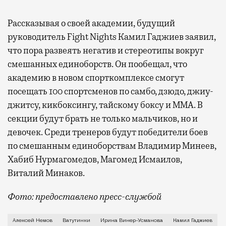
Рассказывая о своей академии, будущий
руководитель Fight Nights Камил Гаджиев заявил,
что пора развеять негатив и стереотипы вокруг
смешанных единоборств. Он пообещал, что
академию в новом спорткомплексе смогут
посещать 100 спортсменов по самбо, дзюдо, джиу-
джитсу, кикбоксингу, тайскому боксу и ММА. В
секции будут брать не только мальчиков, но и
девочек. Среди тренеров будут победители боев
по смешанным единоборствам Владимир Минеев,
Хабиб Нурмагомедов, Магомед Исмаилов,
Виталий Минаков.
Фото: предоставлено пресс-службой
В Новой Москве девелоперы наконец начали строить 
Алексей Немов
Ватутинки
Ирина Винер-Усманова
Камил Гаджиев