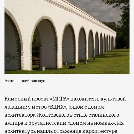
Ростокинский акведук
Камерный проект «МИРА» находится в культовой
локации: у метро «ВДНХ», рядом с домом
архитектора Жолтовского в стиле сталинского
ампира и бруталистским «домом на ножках». Их
архитектура нашла отражение в архитектуре