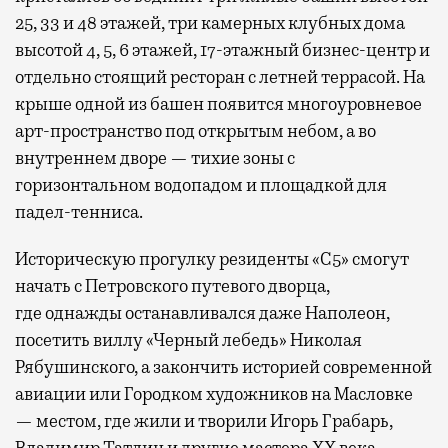
25, 33 и 48 этажей, три камерных клубных дома
высотой 4, 5, 6 этажей, 17-этажный бизнес-центр и
отдельно стоящий ресторан с летней террасой. На
крыше одной из башен появится многоуровневое
арт-пространство под открытым небом, а во
внутреннем дворе — тихие зоны с
горизонтальном водопадом и площадкой для
падел-тенниса.
Историческую прогулку резиденты «С5» смогут
начать с Петровского путевого дворца,
где
однажды останавливался даже Наполеон,
посетить виллу «Черный лебедь» Николая
Рябушинского, а закончить историей современной
авиации или Городком художников на Масловке
— местом, где жили и творили Игорь Грабарь,
Владимир Татлин и другие мастера XX века.