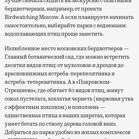
лучше сначала сходить на экскурсию с опытными
бердвотчерами, например, от проекта
Birdwatching Moscow. А если планируете начинать
самостоятельно, выбирайте парки с водоемами:
водоплавающих птиц проще заметить.
Излюбленное место московских бердвотчеров —
Главный ботанический сад, где можно встретить
десятки видов птиц: от мухоловок и дроздов до
краснокнижных ястреба-перепелятника и
ястреба-тетеревятника. А в «Покровском-
Стрешнево», где обитает 80 видов птиц, живут
сокол пустельга, хохлатая чернеть (нырковая утка
с эффектным хохолком) и поползень —
единственная птица в наших широтах, которая
умеет бегать по стволу дерева головой вниз.
Добраться до парка удобно из жилых комплексов