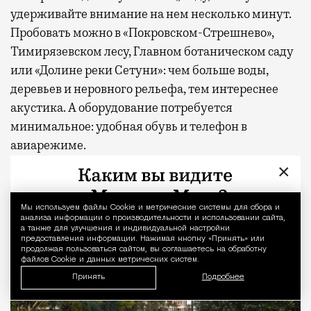
удерживайте внимание на нем несколько минут.
Пробовать можно в «Покровском-Стрешнево»,
Тимирязевском лесу, Главном ботаническом саду
или «Долине реки Сетуни»: чем больше воды,
деревьев и неровного рельефа, тем интереснее
акустика. А оборудование потребуется
минимальное: удобная обувь и телефон в
авиарежиме.
×
Мы используем файлы Сookie и метрические системы для сбора и
Уведомление 
анализа информации о производительности и использовании сайта,
а также для улучшения и индивидуальной настройки
предоставления информации. Нажимая кнопку «Принять» или
продолжая пользоваться сайтом, вы соглашаетесь на обработку
файлов Cookie и данных метрических систем.
Принять
Подробнее