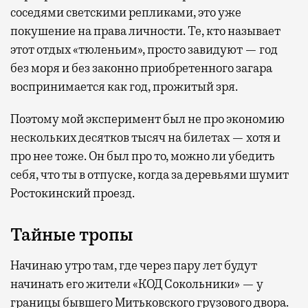
соседями светскими репликами, это уже
покушение на права личности. Те, кто называет
этот отдых «тюленьим», просто завидуют — год
без моря и без законно приобретенного загара
воспринимается как год, прожитый зря.
Поэтому мой эксперимент был не про экономию
нескольких десятков тысяч на билетах — хотя и
про нее тоже. Он был про то, можно ли убедить
себя, что ты в отпуске, когда за деревьями шумит
Ростокинский проезд.
Тайные тропы
Начинаю утро там, где через пару лет будут
начинать его жители «КОД Сокольники» — у
границы бывшего Митьковского грузового двора.