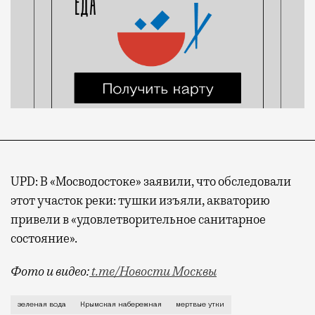
UPD: В «Мосводостоке» заявили, что обследовали
этот участок реки: тушки изъяли, акваторию
привели в «удовлетворительное санитарное
состояние».
Фото и видео:
t.me/Новости Москвы
Уже в который раз горожан взволновало качество во
зеленая вода
Крымская набережная
мертвые утки