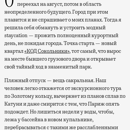
Отпуск в этом году у меня кочует: сначала
переехал на август, потом в область
неопределенного будущего. Город при этом
плавится и не спрашивает о моих планах. Тогда я
решила себя обмануть и устроить модный
staycation — прожить полноценный курортный
день, не покидая города. Точка старта — новый
квартал
«КОД Сокольники»
, тот самый, что вырос
на месте бывшего грузового двора и открывает
свой тайный ход в знаменитый парк.
Пляжный отпуск — вещь сакральная. Наш
человек легко откажется от экскурсионного тура
по Золотому кольцу, вычеркнет из планов сплав по
Катуни и даже смирится с тем, что Париж опять
подождет. Но лишиться недели у воды, чтобы,
лежа у бассейна в новом купальнике,
перебрасываться с такими же расслабленными