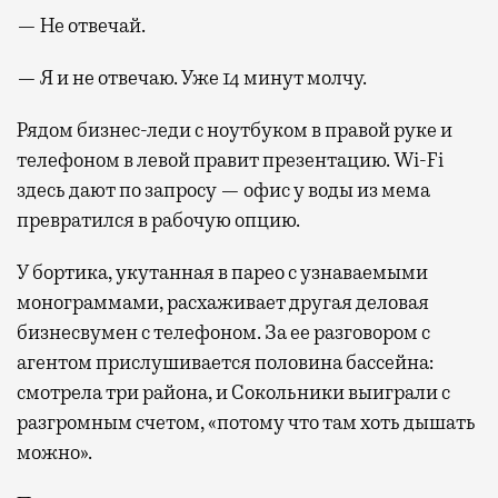
— Не отвечай.
— Я и не отвечаю. Уже 14 минут молчу.
Рядом бизнес-леди с ноутбуком в правой руке и
телефоном в левой правит презентацию. Wi-Fi
здесь дают по запросу — офис у воды из мема
превратился в рабочую опцию.
У бортика, укутанная в парео с узнаваемыми
монограммами, расхаживает другая деловая
бизнесвумен с телефоном. За ее разговором с
агентом прислушивается половина бассейна:
смотрела три района, и Сокольники выиграли с
разгромным счетом, «потому что там хоть дышать
можно».