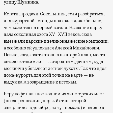
улицу Шумкина.
Кстати, про дачи. Сокольники, если разобраться,
для курортной легенды подходят даже больше,
чем кажется на первый взгляд. Название парку
дала соколиная охота XV−XVII веков: сюда
выезжали царские и великокняжеские компании,
а особенно ей увлекался Алексей Михайлович.
Позже, когда охота отошла на второй план, место
осталось таким же — загородным, дачным, куда
москвичи убегали от летней духоты. Так что идея
дома-курорта для этой точки на карте — не
выдумка, а возвращение к истокам.
Беру кофе навынос в одном из хипстерских мест
(после реновации, первый этап которой
завершился в декабре, их тут немало) и ныряю в