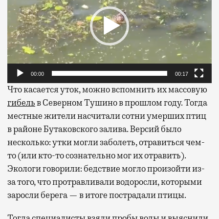
00:00
00:17
Что касается уток, можно вспомнить их массовую
гибель
в Северном Тушино в прошлом году. Тогда
местные жители насчитали сотни умерших птиц
в районе Бутаковского залива. Версий было
несколько: утки могли заболеть, отравиться чем-
то (или кто-то сознательно мог их отравить).
Экологи говорили: бедствие могло произойти из-
за того, что протравливали водоросли, которыми
заросли берега — в итоге пострадали птицы.
Тогда специалисты взяли пробы воды и выяснили,