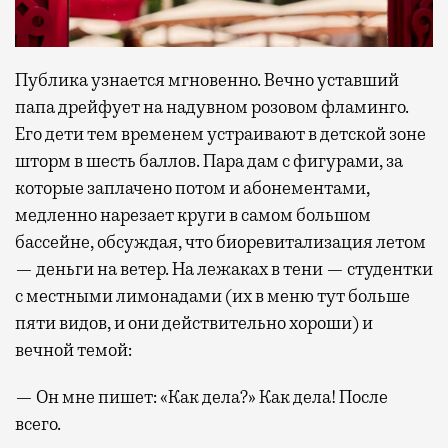
Публика узнается мгновенно. Вечно уставший
папа дрейфует на надувном розовом фламинго.
Его дети тем временем устраивают в детской зоне
шторм в шесть баллов. Пара дам с фигурами, за
которые заплачено потом и абонементами,
медленно нарезает круги в самом большом
бассейне, обсуждая, что биоревитализация летом
— деньги на ветер. На лежаках в тени — студентки
с местными лимонадами (их в меню тут больше
пяти видов, и они действительно хороши) и
вечной темой:
— Он мне пишет: «Как дела?» Как дела! После
всего.