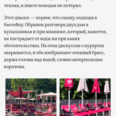
теплая, и никто чемодан не потерял.
Этот диалог — первое, что слышу, подходя к
бассейну. Обрывок разговора двух дам в
купальниках и при макияже, который, кажется,
не пострадает от воды ни при каких
обстоятельствах. На этом дискуссия о курортах
закрывается, и обе изображают ленивый брасс,
держа головы над водой, словно ватерпольные
королевы.