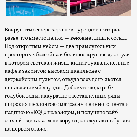
Вокруг атмосфера хорошей турецкой пятерки,
разве что вместо пальм — вековые липы и сосны.
Под открытым небом — два прямоугольных
просторных бассейна и большое круглое джакузи,
в котором светская жизнь кипит буквально, плюс
кафе в закрытом высоком павильоне с
диджейским пультом, откуда весь день льется
ненавязчивый лаундж. Добавьте сюда рябь
голубой воды, аккуратно расставленные ряды
широких шезлонгов с матрасами винного цвета и
надписью «КОД» на каждом, и получите вайб
отелей, где халаты не воруют, а покупают в бутике
на первом этаже.