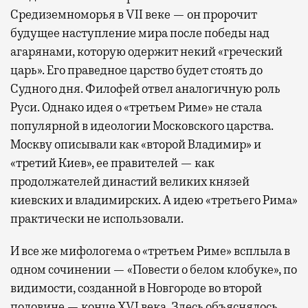
Средиземноморья в VII веке — он пророчит
будущее наступление мира после победы над
агарянами, которую одержит некий «греческий
царь». Его праведное царство будет стоять до
Судного дня. Филофей отвел аналогичную роль
Руси. Однако идея о «третьем Риме» не стала
популярной в идеологии Московского царства.
Москву описывали как «второй Владимир» и
«третий Киев», ее правителей — как
продолжателей династий великих князей
киевских и владимирских. А идею «третьего Рима»
практически не использовали.
И все же мифологема о «третьем Риме» всплыла в
одном сочинении — «Повести о белом клобуке», по
видимости, созданной в Новгороде во второй
половине — конце XVI века. Здесь объяснялось