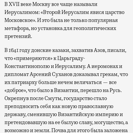
В XVII веке Москву все чаще называли
Иерусалимом: «Второй Иерусалим явися царство
Московское». И это была не только популярная
метафора, но установка для геополитических
претензий.
В 1641 году донские казаки, захватив Азов, писали,
что «примеряются» к Царьграду-
Константинополю и Иерусалиму. А иеромонах и
дипломат Арсений Суханов доказывал грекам, что
их патриарху больше нечем величаться — все
«доброе», что было в Византии, перешло на Русь.
Окрепнув после Смуты, государство стало
преподносить себя как новую православную
державу, сменившую Византийскую империю и
претендовавшую на ее былую славу, могущество, а
возможно и земли. Почва для этого была заложена