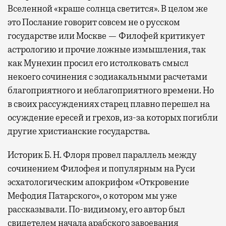
Вселенной «краше солнца светится». В целом же
это Послание говорит совсем не о русском
государстве или Москве — Филофей критикует
астрологию и прочие ложные измышления, так
как Мунехин просил его истолковать смысл
некоего сочинения с зодиакальными расчетами
благоприятного и неблагоприятного времени. Но
в своих рассуждениях старец плавно перешел на
осуждение ересей и грехов, из-за которых погибли
другие христианские государства.
Историк Б. Н. Флоря провел параллель между
сочинением Филофея и популярным на Руси
эсхатологическим апокрифом «Откровение
Мефодия Патарского», о котором мы уже
рассказывали. По-видимому, его автор был
свидетелем начала арабского завоевания