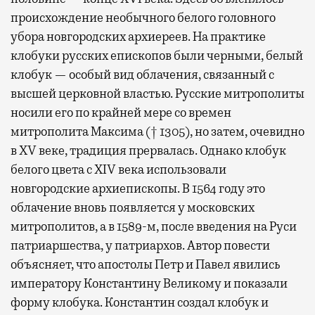
происхождение необычного белого головного
убора новгородских архиереев. На практике
клобуки русских епископов были черными, белый
клобук — особый вид облачения, связанный с
высшей церковной властью. Русские митрополиты
носили его по крайней мере со времен
митрополита Максима († 1305), но затем, очевидно
в XV веке, традиция прервалась. Однако клобук
белого цвета с XIV века использовали
новгородские архиепископы. В 1564 году это
облачение вновь появляется у московских
митрополитов, а в 1589-м, после введения на Руси
патриаршества, у патриархов. Автор повести
объясняет, что апостолы Петр и Павел явились
императору Константину Великому и показали
форму клобука. Константин создал клобук и