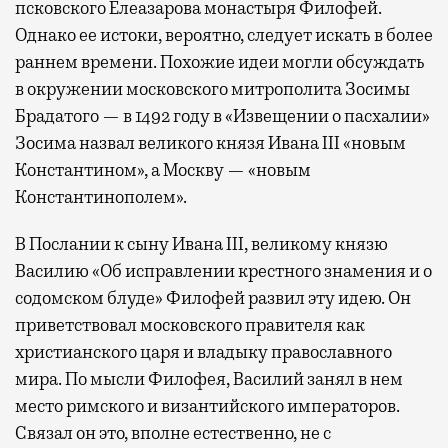
псковского Елеазарова монастыря Филофей.
Однако ее истоки, вероятно, следует искать в более
раннем времени. Похожие идеи могли обсуждать
в окружении московского митрополита Зосимы
Брадатого — в 1492 году в «Извещении о пасхалии»
Зосима назвал великого князя Ивана III «новым
Константином», а Москву — «новым
Константинополем».
В Послании к сыну Ивана III, великому князю
Василию «Об исправлении крестного знамения и о
содомском блуде» Филофей развил эту идею. Он
приветствовал московского правителя как
христианского царя и владыку православного
мира. По мысли Филофея, Василий занял в нем
место римского и византийского императоров.
Связал он это, вполне естественно, не с