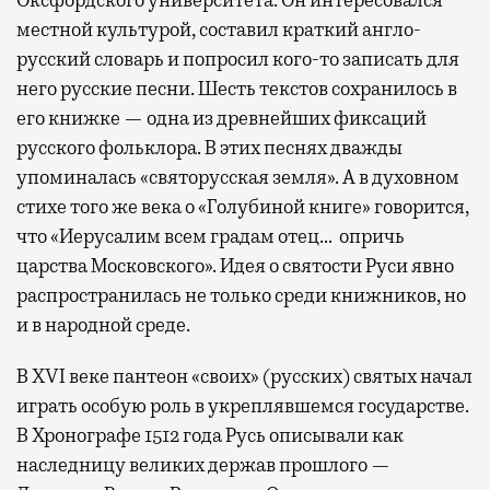
местной культурой, составил краткий англо-
русский словарь и попросил кого-то записать для
него русские песни. Шесть текстов сохранилось в
его книжке — одна из древнейших фиксаций
русского фольклора. В этих песнях дважды
упоминалась «святорусская земля». А в духовном
стихе того же века о «Голубиной книге» говорится,
что «Иерусалим всем градам отец… опричь
царства Московского». Идея о святости Руси явно
распространилась не только среди книжников, но
и в народной среде.
В XVI веке пантеон «своих» (русских) святых начал
играть особую роль в укреплявшемся государстве.
В Хронографе 1512 года Русь описывали как
наследницу великих держав прошлого —