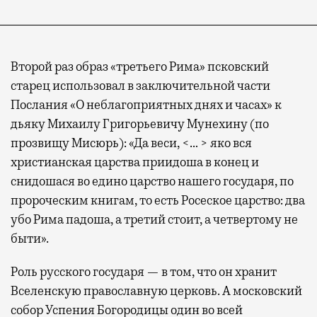
Второй раз образ «третьего Рима» псковский
старец использовал в заключительной части
Послания «О неблагоприятных днях и часах» к
дьяку Михаилу Григорьевичу Мунехину (по
прозвищу Мисюрь): «Да веси, <… > яко вся
христианская царства приидоша в конец и
снидошася во едино царство нашего государя, по
пророческим книгам, то есть Росеское царство: два
убо Рима падоша, а третий стоит, а четвертому не
быти».
Роль русского государя — в том, что он хранит
Вселенскую православную церковь. А московский
собор Успения Богородицы один во всей