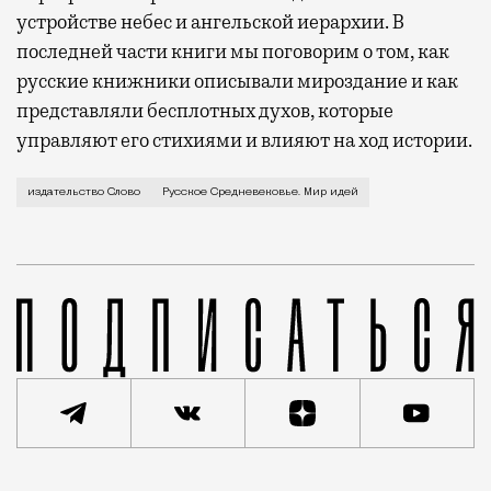
устройстве небес и ангельской иерархии. В
последней части книги мы поговорим о том, как
русские книжники описывали мироздание и как
представляли бесплотных духов, которые
управляют его стихиями и влияют на ход истории.
В издательстве «Слово» вышла книга 
издательство Слово
Русское Средневековье. Мир идей