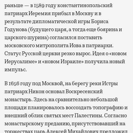
раньше — в 1589 году константинопольский
патриарх Иеремия прибыл в Москву и в
результате дипломатической игры Бориса
Годунова (будущего царя, а тогда еще боярина и
царского шурина) согласился поставить
московского митрополита Иова в патриархи.
Статус Русской церкви резко вырос. Идея о «новом
Иерусалиме» и «новом Израиле» получила новый
импульс.
В 1656 году под Москвой, на берегу реки Истры
патриарх Никон основал Воскресенский
монастырь. Здесь на сравнительно небольшой
площади планировалось воссоздать топографию и
внешний облик святых мест Палестины. Согласно
монастырскому преданию, присутствовавший на
торжествах царь Алексей Михайлович предложил