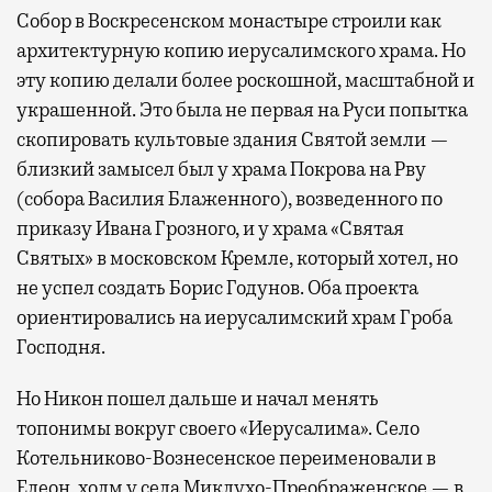
Собор в Воскресенском монастыре строили как
архитектурную копию иерусалимского храма. Но
эту копию делали более роскошной, масштабной и
украшенной. Это была не первая на Руси попытка
скопировать культовые здания Святой земли —
близкий замысел был у храма Покрова на Рву
(собора Василия Блаженного), возведенного по
приказу Ивана Грозного, и у храма «Святая
Святых» в московском Кремле, который хотел, но
не успел создать Борис Годунов. Оба проекта
ориентировались на иерусалимский храм Гроба
Господня.
Но Никон пошел дальше и начал менять
топонимы вокруг своего «Иерусалима». Село
Котельниково-Вознесенское переименовали в
Елеон, холм у села Миклухо-Преображенское — в