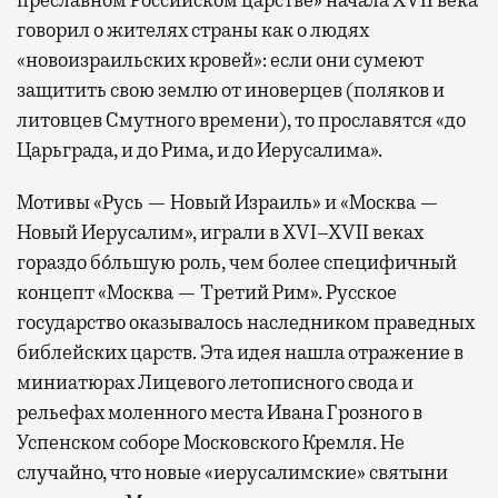
говорил о жителях страны как о людях
«новоизраильских кровей»: если они сумеют
защитить свою землю от иноверцев (поляков и
литовцев Смутного времени), то прославятся «до
Царьграда, и до Рима, и до Иерусалима».
Мотивы «Русь — Новый Израиль» и «Москва —
Новый Иерусалим», играли в XVI–XVII веках
гораздо бóльшую роль, чем более специфичный
концепт «Москва — Третий Рим». Русское
государство оказывалось наследником праведных
библейских царств. Эта идея нашла отражение в
миниатюрах Лицевого летописного свода и
рельефах моленного места Ивана Грозного в
Успенском соборе Московского Кремля. Не
случайно, что новые «иерусалимские» святыни