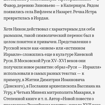
Фавор, деревню Зиновьево — в Капернаум. Рядом
появились села Вифлеем и Назарет. Речка Истра
превратилась в Иордан.
Хотя Никон действовал с характерным для себя
размахом, такой символический перенос был в
целом понятен и привычен. Представления о
Русской земле как «новом» или «истинном
Израиле» сложились еще в культуре Киевской
Руси. В Московской Руси XV–XVI веков они
получили новое развитие: образ «Руси — Израиля»
использовали в самых разных текстах — к
примеру, в Житии Димитрия Иоанновича
(Донского), в Послании архиепископа Вассиана на
Угру, в Четьих Минеях митрополита Макария, в
Степенной книге и т. п. Автор «Новой повести о
преславном Российском царстве» начала XVII века