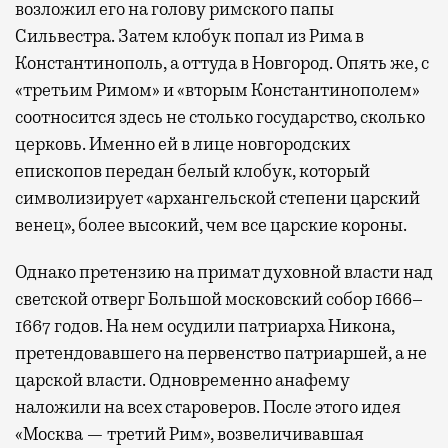
возложил его на голову римского папы
Сильвестра. Затем клобук попал из Рима в
Константинополь, а оттуда в Новгород. Опять же, с
«третьим Римом» и «вторым Константинополем»
соотносится здесь не столько государство, сколько
церковь. Именно ей в лице новгородских
епископов передан белый клобук, который
символизирует «архангельской степени царский
венец», более высокий, чем все царские короны.
Однако претензию на примат духовной власти над
светской отверг Большой московский собор 1666–
1667 годов. На нем осудили патриарха Никона,
претендовавшего на первенство патриаршей, а не
царской власти. Одновременно анафему
наложили на всех староверов. После этого идея
«Москва — третий Рим», возвеличивавшая