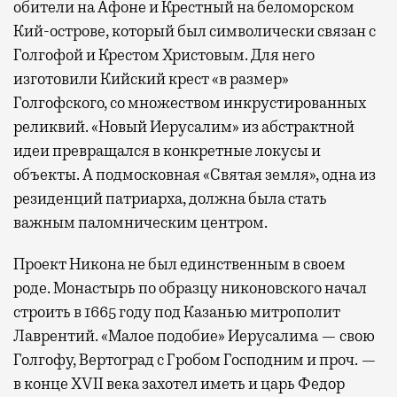
обители на Афоне и Крестный на беломорском
Кий-острове, который был символически связан с
Голгофой и Крестом Христовым. Для него
изготовили Кийский крест «в размер»
Голгофского, со множеством инкрустированных
реликвий. «Новый Иерусалим» из абстрактной
идеи превращался в конкретные локусы и
объекты. А подмосковная «Святая земля», одна из
резиденций патриарха, должна была стать
важным паломническим центром.
Проект Никона не был единственным в своем
роде. Монастырь по образцу никоновского начал
строить в 1665 году под Казанью митрополит
Лаврентий. «Малое подобие» Иерусалима — свою
Голгофу, Вертоград с Гробом Господним и проч. —
в конце XVII века захотел иметь и царь Федор