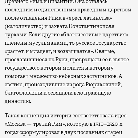
Древнего Рима и Византии. Она осталась
последним и единственным праведным царством
после отпадения Рима в «ересь латинства»
(католичество) и захвата Константинополя
турками. Если другие «благочестивые царствия»
пленены мусульманами, то русское государство
«растет, и младеет, и возвышается». Святые,
прославившиеся на Руси, превращали ее в святое
государство, о котором молится и которому
помогает множество небесных заступников. А
святые, происходившие из рода Рюриковичей,
благословляли и освящали всю правящую
династию.
Такая концепция истории соответствовала идее
«Москва — третий Рим», которую в 1510–1520-х
годах сформулировал в двух посланиях старец