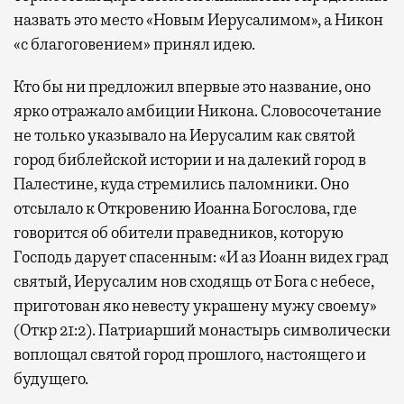
назвать это место «Новым Иерусалимом», а Никон
«с благоговением» принял идею.
Кто бы ни предложил впервые это название, оно
ярко отражало амбиции Никона. Словосочетание
не только указывало на Иерусалим как святой
город библейской истории и на далекий город в
Палестине, куда стремились паломники. Оно
отсылало к Откровению Иоанна Богослова, где
говорится об обители праведников, которую
Господь дарует спасенным: «И аз Иоанн видех град
святый, Иерусалим нов сходящь от Бога с небесе,
приготован яко невесту украшену мужу своему»
(Откр 21:2). Патриарший монастырь символически
воплощал святой город прошлого, настоящего и
будущего.