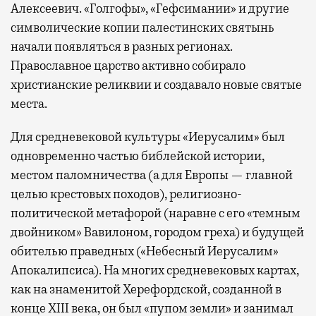
Алексеевич. «Голгофы», «Гефсимании» и другие
символические копии палестинских святынь
начали появляться в разных регионах.
Православное царство активно собирало
христианские реликвии и создавало новые святые
места.
Для средневековой культуры «Иерусалим» был
одновременно частью библейской истории,
местом паломничества (а для Европы — главной
целью крестовых походов), религиозно-
политической метафорой (наравне с его «темным
двойником» Вавилоном, городом греха) и будущей
обителью праведных («Небесный Иерусалим»
Апокалипсиса). На многих средневековых картах,
как на знаменитой Херефордской, созданной в
конце XIII века, он был «пупом земли» и занимал