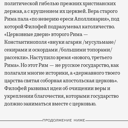
политической гибелью прежних христианских
держав, а с крушением их церквей. Вера старого
Рима пала «по неверию ереси Аполлинария», под
которой Филофей подразумевал католичество.
«Церковные двери» второго Рима —
Константинополя «внуки агарян /мусульмане/
секирами и оскордами /большими топорами/
рассекли». Наступило время «нового, третьего
Рима». Но этот Рим — не русское государство, как
полагали многие историки, а «державного твоего
царства святая соборная апостольская церковь».
Филофей развивал идеи об очищении веры и
укреплении благочестия, которыми государство
должно заниматься вместе с церковью.
ПРОДОЛЖЕНИЕ НИЖЕ