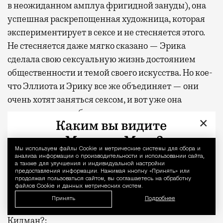
могут держатели карт Mir Supreme. Причем
в неожиданном амплуа фригидной зануды), она
не только в столице. Всего доступно более
успешная раскрепощенная художница, которая
1000 бизнес-залов по всему миру.
экспериментирует в сексе и не стесняется этого.
Не стесняется даже мягко сказано — Эрика
сделала свою сексуальную жизнь достоянием
общественности и темой своего искусства. Но кое-
что Эллиота и Эрику все же объединяет — они
очень хотят заняться сексом, и вот уже она
вызывает его в кабинет, просит закрыть дверь и
×
достает плетку. «Ведь это не помешает работе?» —
спрашивает начальница перед тем, как впиться
Мы используем файлы Сookie и метрические системы для сбора и
Уведомление 
губами в рот ассистента. «Конечно, нет», — дрожит
анализа информации о производительности и использовании сайта,
а также для улучшения и индивидуальной настройки
от удовольствия гик, не верящий своему счастью. В
предоставления информации. Нажимая кнопку «Принять» или
эту минуту он готов сказать что угодно. Конечно,
продолжая пользоваться сайтом, вы соглашаетесь на обработку
файлов Cookie и данных метрических систем.
секс на рабочем месте помешает работе — разве
Принять
Подробнее
герои не смотрели «Плохую девочку» с Николь
Кидман?;