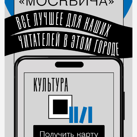
Современный путешественник часто берет
с собой не только чемодан, но и ноутбук.
А ожидание рейса все чаще превращается