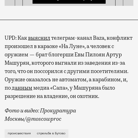
UPD: Как
выяснил
телеграм-канал Baza, конфликт
произошел в караоке «На Луне», а человек с
оружием — брат блогерши Евы Пилоян Артур
Машурян, которого выгнали из заведения из-за
того, что он поссорился с другими посетителями.
Оружие оказалось не автоматом, а карабином, и,
по
данным
медиа «Сапа», у Машуряна было
разрешение на владение, он охотник.
Фото и видео: Прокуратура
Москвы/@moscowproc
Конфликт произошел сегодня на Веневской улице воз
происшествия
стрельба в Бутово