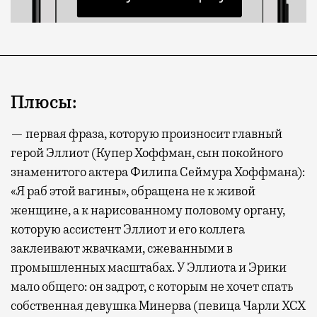
не в потерянное время, а в возможность
спокойно закончить дела или спланировать
активности в путешествии, например
забронировать нужные билеты и рестораны.
Плюсы:
Бизнес-зал становится местом, где можно
— первая фраза, которую произносит главный
провести переговоры, поработать или просто
герой Эллиот (Купер Хоффман, сын покойного
выпить кофе, наблюдая сквозь панорамные
знаменитого актера Филипа Сеймура Хоффмана):
окна за тем, как взлетают и садятся
«Я раб этой вагины», обращена не к живой
самолеты. В Москве нет недостатка
женщине, а к нарисованному половому органу,
в лаунжах. В аэропортах их обычно
которую ассистент Эллиот и его коллега
несколько — в разных зонах воздушных
заклеивают жвачками, сжеванными в
гаваней. На некоторых вокзалах — тоже.
промышленных масштабах. У Эллиота и Эрики
Лаунжи доступны на Ленинградском,
мало общего: он задрот, с которым не хочет спать
Павелецком, Казанском, Ярославском
и Курском вокзалах.
Попасть в бизнес-залы
собственная девушка Минерва (певица Чарли XCX