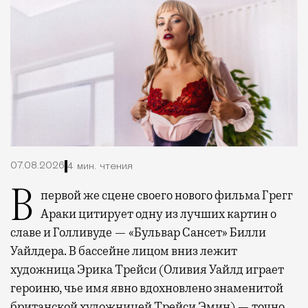
07.08.2026
4 мин. чтения
В первой же сцене своего нового фильма Грегг
Араки цитирует одну из лучших картин о
славе и Голливуде — «Бульвар Сансет» Билли
Уайлдера. В бассейне лицом вниз лежит
художница Эрика Трейси (Оливия Уайлд играет
героиню, чье имя явно вдохновлено знаменитой
британской художницей Трейси Эмин) — точно