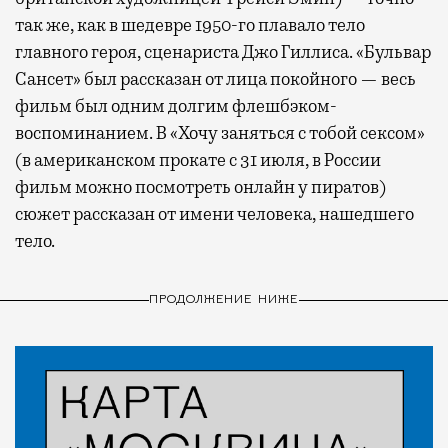
так же, как в шедевре 1950-го плавало тело
главного героя, сценариста Джо Гиллиса. «Бульвар
Сансет» был рассказан от лица покойного — весь
фильм был одним долгим флешбэком-
воспоминанием. В «Хочу заняться с тобой сексом»
(в американском прокате с 31 июля, в России
фильм можно посмотреть онлайн у пиратов)
сюжет рассказан от имени человека, нашедшего
тело.
ПРОДОЛЖЕНИЕ НИЖЕ