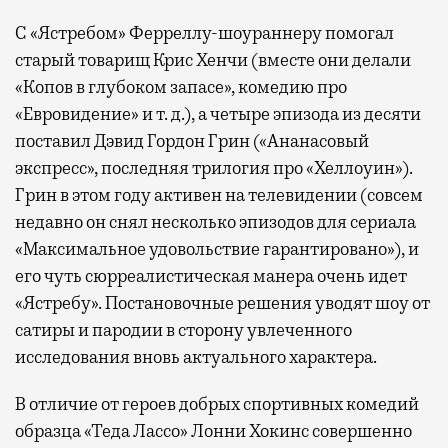
С «Ястребом» Ферреллу-шоураннеру помогал
старый товарищ Крис Хенчи (вместе они делали
«Копов в глубоком запасе», комедию про
«Евровидение» и т. д.), а четыре эпизода из десяти
поставил Дэвид Гордон Грин («Ананасовый
экспресс», последняя трилогия про «Хеллоуин»).
Грин в этом году активен на телевидении (совсем
недавно он снял несколько эпизодов для сериала
«Максимальное удовольствие гарантировано»), и
его чуть сюрреалистическая манера очень идет
«Ястребу». Постановочные решения уводят шоу от
сатиры и пародии в сторону увлеченного
исследования вновь актуального характера.
В отличие от героев добрых спортивных комедий
образца «Теда Лассо» Лонни Хокинс совершенно