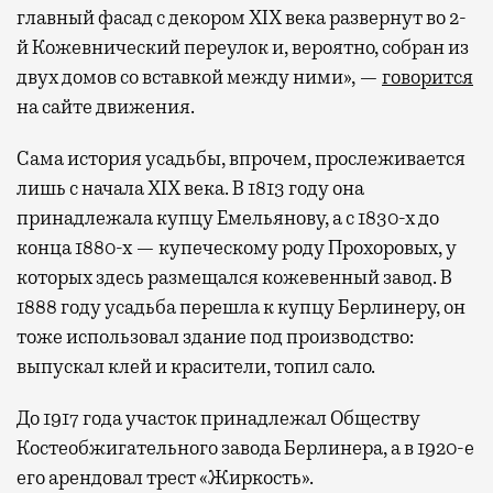
главный фасад с декором XIX века развернут во 2-
й Кожевнический переулок и, вероятно, собран из
двух домов со вставкой между ними», —
говорится
на сайте движения.
Сама история усадьбы, впрочем, прослеживается
лишь с начала XIX века. В 1813 году она
принадлежала купцу Емельянову, а с 1830-х до
конца 1880-х — купеческому роду Прохоровых, у
которых здесь размещался кожевенный завод. В
1888 году усадьба перешла к купцу Берлинеру, он
тоже использовал здание под производство:
выпускал клей и красители, топил сало.
До 1917 года участок принадлежал Обществу
Костеобжигательного завода Берлинера, а в 1920-е
его арендовал трест «Жиркость».