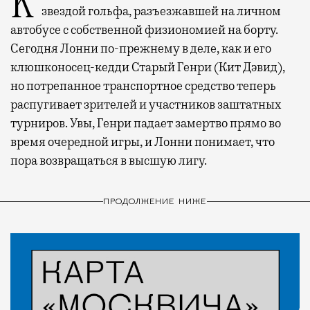
Когда-то Лонни Хокинс (Уилл Феррелл) был
звездой гольфа, разъезжавшей на личном
автобусе с собственной физиономией на борту.
Сегодня Лонни по-прежнему в деле, как и его
клюшконосец-кедди Старый Генри (Кит Дэвид),
но потрепанное транспортное средство теперь
распугивает зрителей и участников заштатных
турниров. Увы, Генри падает замертво прямо во
время очередной игры, и Лонни понимает, что
пора возвращаться в высшую лигу.
ПРОДОЛЖЕНИЕ НИЖЕ