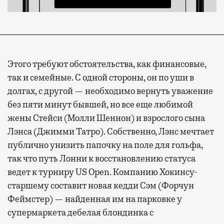
Этого требуют обстоятельства, как финансовые,
так и семейные. С одной стороны, он по уши в
долгах, с другой — необходимо вернуть уважение
без пяти минут бывшей, но все еще любимой
жены Стейси (Молли Шеннон) и взрослого сына
Лэнса (Джимми Татро). Собственно, Лэнс мечтает
публично унизить папочку на поле для гольфа,
так что путь Лонни к восстановлению статуса
ведет к турниру US Open. Компанию Хокинсу-
старшему составит новая кедди Сэм (Форчун
Феймстер) — найденная им на парковке у
супермаркета дебелая блондинка с