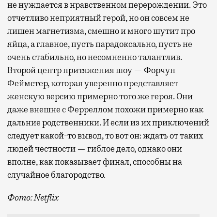
не нуждается в нравственном перерождении. Это
отчетливо неприятный герой, но он совсем не
лишен магнетизма, смешно и много шутит про
яйца, а главное, пусть парадоксально, пусть не
очень стабильно, но несомненно талантлив.
Второй центр притяжения шоу — Форчун
Феймстер, которая уверенно представляет
женскую версию примерно того же героя. Они
даже внешне с Ферреллом похожи примерно как
дальние родственники. И если из их приключений
следует какой-то вывод, то вот он: ждать от таких
людей честности — гиблое дело, однако они
вполне, как показывает финал, способны на
случайное благородство.
Фото: Netflix