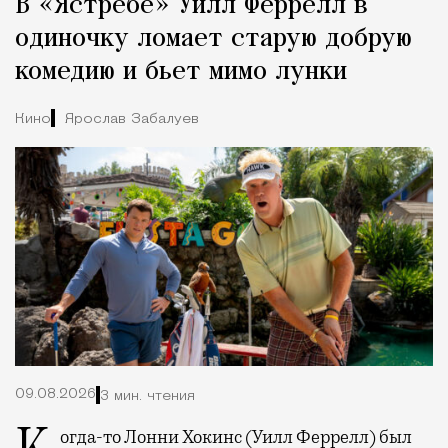
В «Ястребе» Уилл Феррелл в
Город
одиночку ломает старую добрую
комедию и бьет мимо лунки
Кино
Ярослав Забалуев
09.08.2026
3 мин. чтения