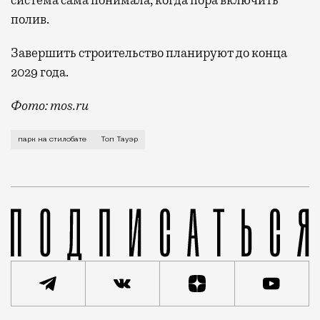
полив.
Завершить строительство планируют до конца
2029 года.
Фото: mos.ru
В «Сити» скоро станет чуть меньше стекла и чуть б
парк на стилобате
Топ Тауэр