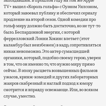
запоздавшим. В прошлом году на том же Apple
TV+ вышел «Король гольфа» с Оуэном Уилсоном,
который завоевал публику и обеспечил сериалу
продление на второй сезон. Одной комедии про
гольф миру должно быть достаточно, но не тут-то
было. Беспардонной энергии, с которой
феррелловский Лонни Хокинс влетает (этот
каламбур был неизбежен) в кадр, сопротивляться
никак невозможно. Это актер сумасшедшей
органики, который, подобно своему герою, уверен
в том, что он именно то, что нужно миру прямо
сейчас. В эпоху расцвета возвышенных фильмов
ужасов, кринж-комедий и других лабораторных
жанров скабрезный и наглый подход к юмору
смотрится и вправду освежающе. Или, во всяком
случае, уместно.