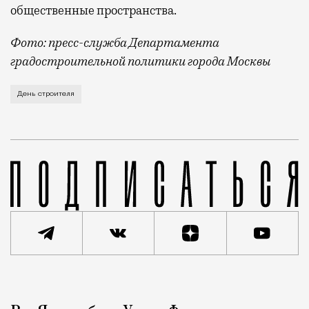
общественные пространства.
Фото: пресс-служба Департамента
градостроительной политики города Москвы
В этом году профессиональный праздник День строи
День строителя
Реклама
Редакция Москвич Mag