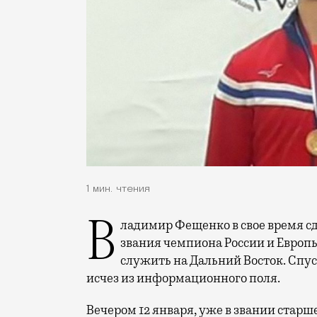
1 мин. чтения
Владимир Фещенко в свое время сделал известную спортивную карьеру (завоевал
звания чемпиона России и Европы
служить на Дальний Восток. Спус
исчез из информационного поля.
Вечером 12 января, уже в звании старш