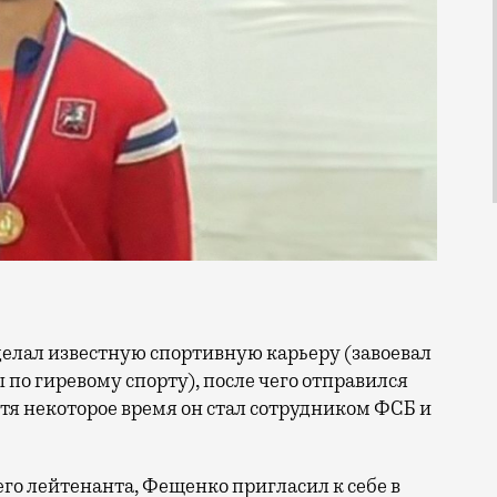
 по гиревому спорту), после чего отправился
тя некоторое время он стал сотрудником ФСБ и
его лейтенанта, Фещенко пригласил к себе в