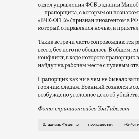
отдел управления ФСБ в здании Миноб
— прапорщика, с которым он познакоми
«ВЧК-ОГПУ» (признан иноагентом в РФ)
который отправлялся ночью, и приятел
Такие встречи часто сопровождаются ра
всего, без него не обошлось. В общем, 
конфликт, в ходе которого прапорщик в
найдут на рабочем месте с пулевым от
Прапорщик как ни в чем не бывало выш
горячим следам. Военный сознался в с
возбуждено уголовное дело об убийств
Фото: скриншот видео YouTube.com
Владимир Фещенко в свое время сделал 
Владимир Фещенко
происшествия
убийств