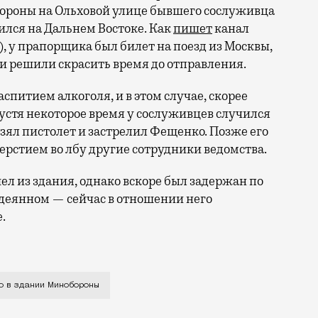
ороны на Ольховой улице бывшего сослуживца
лся на Дальнем Востоке. Как
пишет
канал
, у прапорщика был билет на поезд из Москвы,
и решили скрасить время до отправления.
спитием алкоголя, и в этом случае, скорее
спустя некоторое время у сослуживцев случился
зял пистолет и застрелил Фещенко. Позже его
верстием во лбу другие сотрудники ведомства.
ел из здания, однако вскоре был задержан по
одеянном — сейчас в отношении него
е.
известную спортивную карьеру (завоевал звания чемпи
о в здании Минобороны