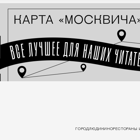
ГОРОД
ЛЮДИ
КИНО
РЕСТОРАНЫ 