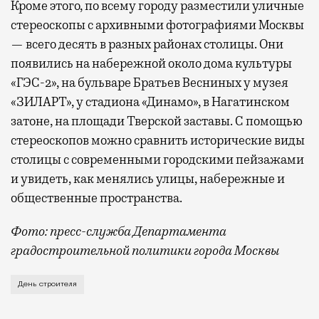
Кроме этого, по всему городу разместили уличные
стереоскопы с архивными фотографиями Москвы
— всего десять в разных районах столицы. Они
появились на набережной около дома культуры
«ГЭС-2», на бульваре Братьев Весниных у музея
«ЗИЛАРТ», у стадиона «Динамо», в Нагатинском
затоне, на площади Тверской заставы. С помощью
стереоскопов можно сравнить исторические виды
столицы с современными городскими пейзажами
и увидеть, как менялись улицы, набережные и
общественные пространства.
Фото: пресс-служба Департамента
градостроительной политики города Москвы
В этом году профессиональный праздник День строи
День строителя