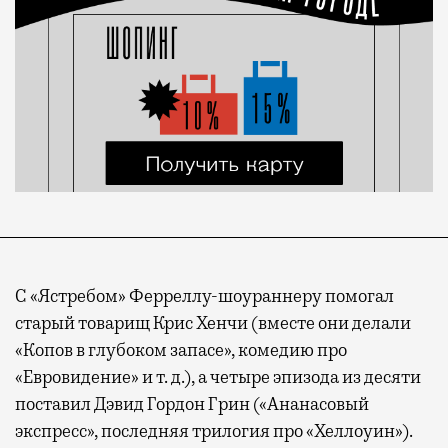
С «Ястребом» Ферреллу-шоураннеру помогал
старый товарищ Крис Хенчи (вместе они делали
«Копов в глубоком запасе», комедию про
«Евровидение» и т. д.), а четыре эпизода из десяти
поставил Дэвид Гордон Грин («Ананасовый
экспресс», последняя трилогия про «Хеллоуин»).