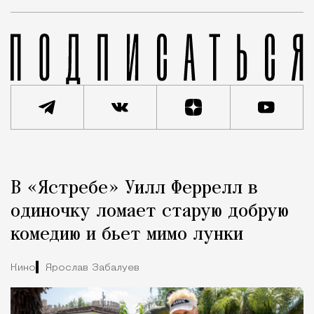
Реклама
Редакция Москвич Mag
В «Ястребе» Уилл Феррелл в
Город
одиночку ломает старую добрую
комедию и бьет мимо лунки
Кино
Ярослав Забалуев