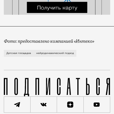
Фото: предоставлено компанией «Интеко»
Это первая площадка такого рода. Ее проект разра
Детская площадка
нейродинамический подход