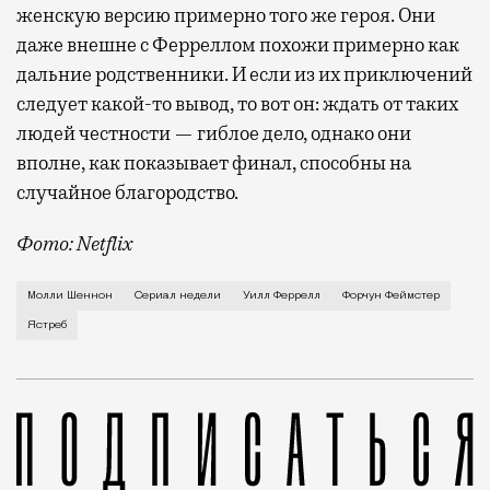
женскую версию примерно того же героя. Они
даже внешне с Ферреллом похожи примерно как
дальние родственники. И если из их приключений
следует какой-то вывод, то вот он: ждать от таких
людей честности — гиблое дело, однако они
вполне, как показывает финал, способны на
случайное благородство.
Фото: Netflix
Когда-то Лонни Хокинс (Уилл Феррелл) был звездой 
Молли Шеннон
Сериал недели
Уилл Феррелл
Форчун Феймстер
Ястреб