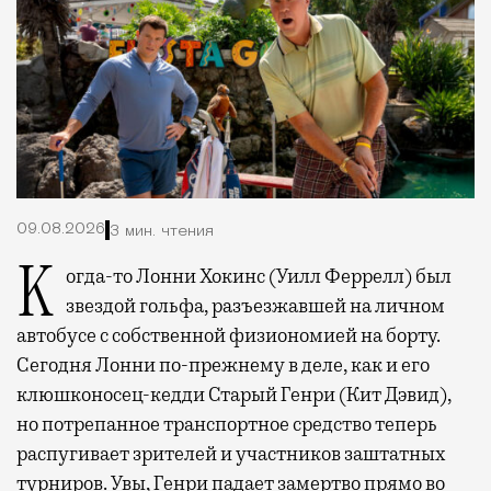
09.08.2026
3 мин. чтения
Когда-то Лонни Хокинс (Уилл Феррелл) был
звездой гольфа, разъезжавшей на личном
автобусе с собственной физиономией на борту.
Сегодня Лонни по-прежнему в деле, как и его
клюшконосец-кедди Старый Генри (Кит Дэвид),
но потрепанное транспортное средство теперь
распугивает зрителей и участников заштатных
турниров. Увы, Генри падает замертво прямо во