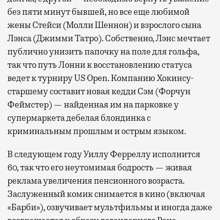
без пяти минут бывшей, но все еще любимой
жены Стейси (Молли Шеннон) и взрослого сына
Лэнса (Джимми Татро). Собственно, Лэнс мечтает
публично унизить папочку на поле для гольфа,
так что путь Лонни к восстановлению статуса
ведет к турниру US Open. Компанию Хокинсу-
старшему составит новая кедди Сэм (Форчун
Феймстер) — найденная им на парковке у
супермаркета дебелая блондинка с
криминальным прошлым и острым языком.
В следующем году Уиллу Ферреллу исполнится
60, так что его неутомимая бодрость — живая
реклама увеличения пенсионного возраста.
Заслуженный комик снимается в кино (включая
«Барби»), озвучивает мультфильмы и иногда даже