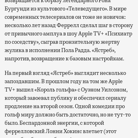
возвращается к образу легендарного Рона
Бургунди из культового «Телеведущего». В мире
современных телесериалов он тоже не новичок:
несколько лет назад Феррелл сделал шаг в сторону
от привычного амплуа в шоу Apple TV+ «Психиатр
по соседству», сыграв пронзительную жертву
жулика в исполнении Пола Радда. «Ястреб»,
напротив, возвращение к базовым настройкам.
На первый взгляд «Ястреб» выглядит несколько
запоздавшим. В прошлом году на том же Apple
TV+ вышел «Король гольфа» с Оуэном Уилсоном,
который завоевал публику и обеспечил сериалу
продление на второй сезон. Одной комедии про
гольф миру должно быть достаточно, но не тут-то
было. Беспардонной энергии, с которой
феррелловский Лонни Хокинс влетает (этот