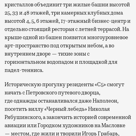
кристаллов объединит три жилые башни высотой
25, 33 и 48 этажей, три камерных клубных дома
высотой 4, 5, 6 этажей, 17-этажный бизнес-центр и
отдельно стоящий ресторан с летней террасой. На
крыше одной из башен появится многоуровневое
арт-пространство под открытым небом, а во
внутреннем дворе — тихие зоны с
горизонтальном водопадом и площадкой для
падел-тенниса.
Историческую прогулку резиденты «С5» смогут
начать с Петровского путевого дворца,
где
однажды останавливался даже Наполеон,
посетить виллу «Черный лебедь» Николая
Рябушинского, а закончить историей современной
авиации или Городком художников на Масловке
— местом, где жили и творили Игорь Грабарь,