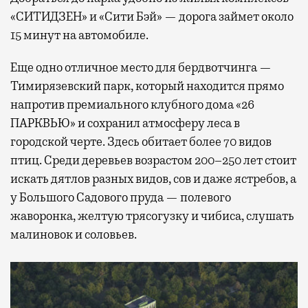
«СИТИДЗЕН» и «Сити Бэй» — дорога займет около
15 минут на автомобиле.
Еще одно отличное место для бердвотчинга —
Тимирязевский парк, который находится прямо
напротив премиального клубного дома «26
ПАРКВЬЮ» и сохранил атмосферу леса в
городской черте. Здесь обитает более 70 видов
птиц. Среди деревьев возрастом 200–250 лет стоит
искать дятлов разных видов, сов и даже ястребов, а
у Большого Садового пруда — полевого
жаворонка, желтую трясогузку и чибиса, слушать
малиновок и соловьев.