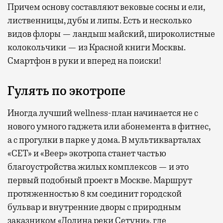
Причем основу составляют вековые сосны и ели,
лиственницы, дубы и липы. Есть и несколько
видов флоры — ландыш майский, широколистные
колокольчики — из Красной книги Москвы.
Смартфон в руки и вперед на поиски!
Гулять по экотропе
Иногда лучший wellness-план начинается не с
нового умного гаджета или абонемента в фитнес,
а с прогулки в парке у дома. В мультикварталах
«СЕТ» и «Веер» экотропа станет частью
благоустройства жилых комплексов — и это
первый подобный проект в Москве. Маршрут
протяженностью 8 км соединит городской
бульвар и внутренние дворы с природным
заказником «Долина реки Сетуни», где