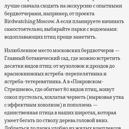
лучше сначала сходить на экскурсию с опытными
бердвотчерами, например, от проекта
Birdwatching Moscow. А если планируете начинать
самостоятельно, выбирайте парки с водоемами:
водоплавающих птиц проще заметить.
Излюбленное место московских бердвотчеров —
Главный ботанический сад, где можно встретить
десятки видов птиц: от мухоловок и дроздов до
краснокнижных ястреба-перепелятника и
ястреба-тетеревятника. А в «Покровском-
Стрешнево», где обитает 80 видов птиц, живут
сокол пустельга, хохлатая чернеть (нырковая утка
с эффектным хохолком) и поползень —
единственная птица в наших широтах, которая
умеет бегать по стволу дерева головой вниз.
Добраться до парка удобно из жилых комплексов