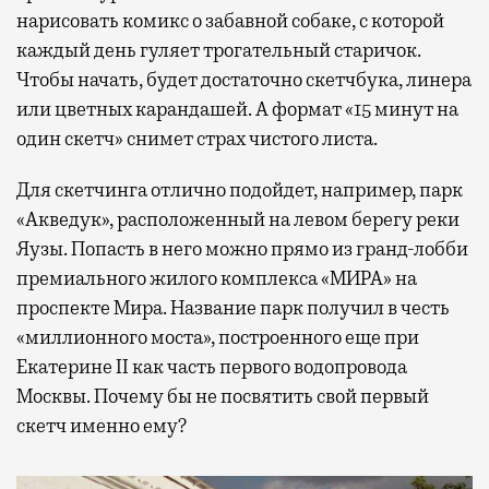
нарисовать комикс о забавной собаке, с которой
каждый день гуляет трогательный старичок.
Чтобы начать, будет достаточно скетчбука, линера
или цветных карандашей. А формат «15 минут на
один скетч» снимет страх чистого листа.
Для скетчинга отлично подойдет, например, парк
«Акведук», расположенный на левом берегу реки
Яузы. Попасть в него можно прямо из гранд-лобби
премиального жилого комплекса «МИРА» на
проспекте Мира. Название парк получил в честь
«миллионного моста», построенного еще при
Екатерине II как часть первого водопровода
Москвы. Почему бы не посвятить свой первый
скетч именно ему?