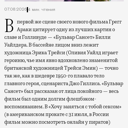
07.08.2026
4 мин. чтения
В первой же сцене своего нового фильма Грегг
Араки цитирует одну из лучших картин о
славе и Голливуде — «Бульвар Сансет» Билли
Уайлдера. В бассейне лицом вниз лежит
художница Эрика Трейси (Оливия Уайлд играет
героиню, чье имя явно вдохновлено знаменитой
британской художницей Трейси Эмин) — точно
так же, как в шедевре 1950-го плавало тело
главного героя, сценариста Джо Гиллиса. «Бульвар
Сансет» был рассказан от лица покойного — весь
фильм был одним долгим флешбэком-
воспоминанием. В «Хочу заняться с тобой сексом»
(в американском прокате с 31 июля, в России
фильм можно посмотреть онлайн у пиратов)