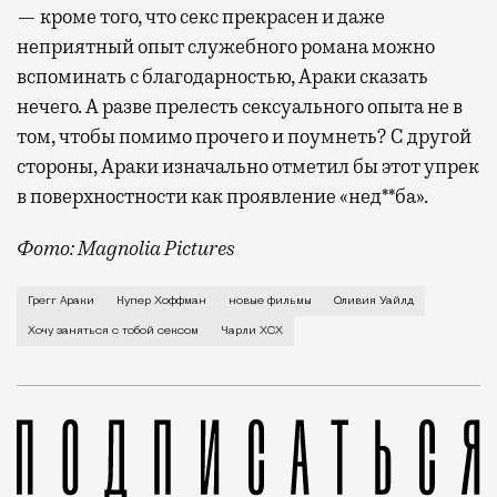
— кроме того, что секс прекрасен и даже
неприятный опыт служебного романа можно
вспоминать с благодарностью, Араки сказать
нечего. А разве прелесть сексуального опыта не в
том, чтобы помимо прочего и поумнеть? С другой
стороны, Араки изначально отметил бы этот упрек
в поверхностности как проявление «нед**ба».
Фото: Magnolia Pictures
В первой же сцене своего нового фильма Грегг Арак
Грегг Араки
Купер Хоффман
новые фильмы
Оливия Уайлд
Хочу заняться с тобой сексом
Чарли XCX