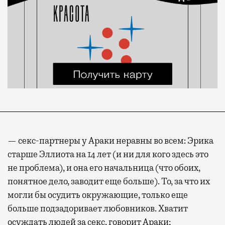
— секс-партнеры у Араки неравны во всем: Эрика
старше Эллиота на 14 лет (и ни для кого здесь это
не проблема), и она его начальница (что обоих,
понятное дело, заводит еще больше). То, за что их
могли бы осудить окружающие, только еще
больше подзадоривает любовников. Хватит
осуждать людей за секс, говорит Араки;