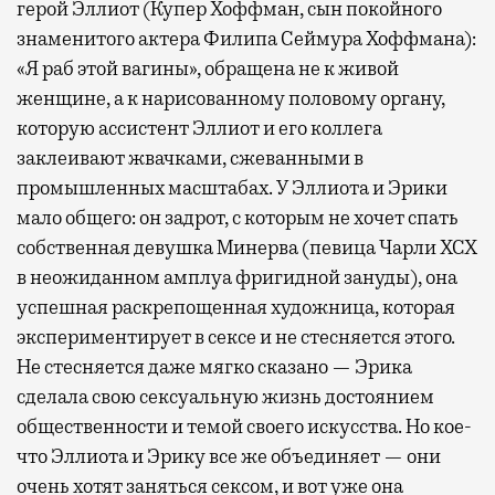
герой Эллиот (Купер Хоффман, сын покойного
знаменитого актера Филипа Сеймура Хоффмана):
«Я раб этой вагины», обращена не к живой
женщине, а к нарисованному половому органу,
которую ассистент Эллиот и его коллега
заклеивают жвачками, сжеванными в
промышленных масштабах. У Эллиота и Эрики
мало общего: он задрот, с которым не хочет спать
собственная девушка Минерва (певица Чарли XCX
в неожиданном амплуа фригидной зануды), она
успешная раскрепощенная художница, которая
экспериментирует в сексе и не стесняется этого.
Не стесняется даже мягко сказано — Эрика
сделала свою сексуальную жизнь достоянием
общественности и темой своего искусства. Но кое-
что Эллиота и Эрику все же объединяет — они
очень хотят заняться сексом, и вот уже она