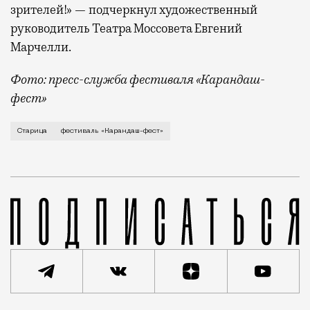
зрителей!» — подчеркнул художественный
руководитель Театра Моссовета Евгений
Марчелли.
Фото: пресс-служба фестиваля «Карандаш-
фест»
В минувший уикенд маленькая Старица в Тверской об
Старица
фестиваль «Карандаш-фест»