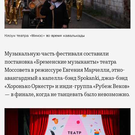
Клоун театра «Микос» во время кавалькады
Музыкальную часть фестиваля составили
постановка «Бременские музыканты» театра
Моссовета в режиссуре Евгения Марчелли, этно-
авангардный а капелла-бэнд Spokanki, джаз-бэнд
«Хоронько Оркестр» и инди-группа «Рубеж Веков»
— в финале, когда не танцевать было невозможно.