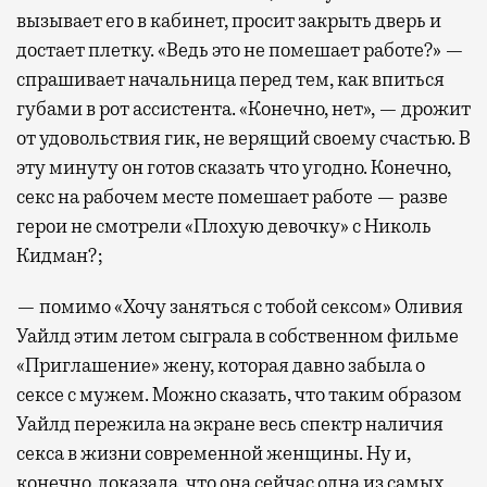
вызывает его в кабинет, просит закрыть дверь и
достает плетку. «Ведь это не помешает работе?» —
спрашивает начальница перед тем, как впиться
губами в рот ассистента. «Конечно, нет», — дрожит
от удовольствия гик, не верящий своему счастью. В
эту минуту он готов сказать что угодно. Конечно,
секс на рабочем месте помешает работе — разве
герои не смотрели «Плохую девочку» с Николь
Кидман?;
— помимо «Хочу заняться с тобой сексом» Оливия
Уайлд этим летом сыграла в собственном фильме
«Приглашение» жену, которая давно забыла о
сексе с мужем. Можно сказать, что таким образом
Уайлд пережила на экране весь спектр наличия
секса в жизни современной женщины. Ну и,
конечно, доказала, что она сейчас одна из самых