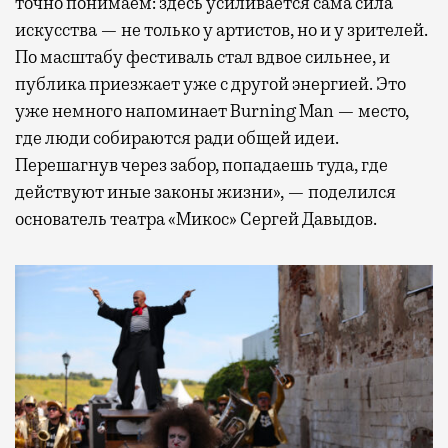
точно понимаем: здесь усиливается сама сила
искусства — не только у артистов, но и у зрителей.
По масштабу фестиваль стал вдвое сильнее, и
публика приезжает уже с другой энергией. Это
уже немного напоминает Burning Man — место,
где люди собираются ради общей идеи.
Перешагнув через забор, попадаешь туда, где
действуют иные законы жизни», — поделился
основатель театра «Микос» Сергей Давыдов.