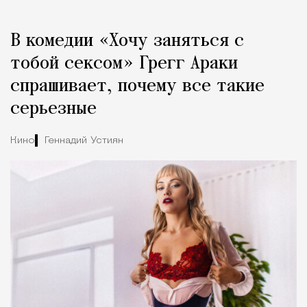
Реклама
Редакция Москвич Mag
В комедии «Хочу заняться с
Город
тобой сексом» Грегг Араки
спрашивает, почему все такие
серьезные
Кино
Геннадий Устиян