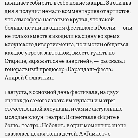
начинает собирать в себе новые жанры. За эти два
дня я получил немало комментариев от артистов,
что атмосфера настолько крутая, что такой
больше нет ни на одном фестивале в России — они
не только вместе выходили на сцену во время
клоунского дивертисмента, но и могли общаться
каждое утро за завтраком, вместе гулять по
Старице, заряжаться ее энергией», — рассказал
генеральный продюсер «Карандаш-феста»
Андрей Солдаткин.
1 августа, в основной день фестиваля, на двух
сценах до самого заката выступали и мэтры
отечественной клоунады, и самые актуальные
молодые клоун-театры. В спектакле «Идите в
баню» театра «Неболет» в один момент на сцене
оказалась целая толпа детей. А «Гамлет» с