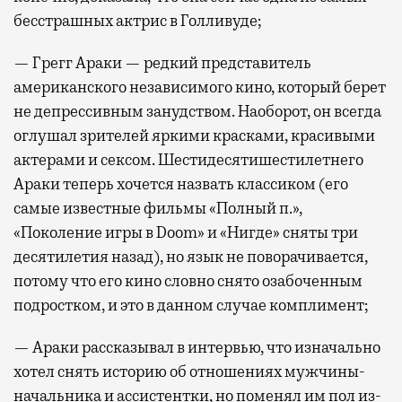
бесстрашных актрис в Голливуде;
— Грегг Араки — редкий представитель
американского независимого кино, который берет
не депрессивным занудством. Наоборот, он всегда
оглушал зрителей яркими красками, красивыми
актерами и сексом. Шестидесятишестилетнего
Араки теперь хочется назвать классиком (его
самые известные фильмы «Полный п.»,
«Поколение игры в Doom» и «Нигде» сняты три
десятилетия назад), но язык не поворачивается,
потому что его кино словно снято озабоченным
подростком, и это в данном случае комплимент;
— Араки рассказывал в интервью, что изначально
хотел снять историю об отношениях мужчины-
начальника и ассистентки, но поменял им пол из-