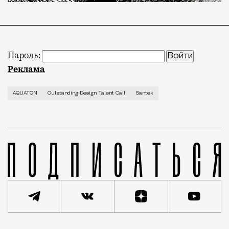
Пароль:
Можно ли за пару часов создать оригинальное дизай
Реклама
AQUATON
Outstanding Design Talent Call
Santek