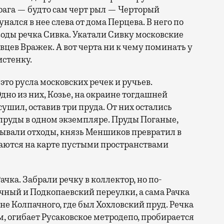
рага — будто сам черт рыл — Черторый
нался в нее слева от дома Перцева. В него по
воды речка Сивка. Укатали Сивку московские
вцев Вражек. А вот черта ни к чему поминать у
истенку.
то русла московских речек и ручьев.
Одно из них, Козье, на окраине тогдашней
ушил, оставив три пруда. От них остались
руды в одном экземпляре. Пруды Поганые,
ывали отходы, князь Меншиков превратил в
ваются на карте пустыми пространствами
ачка. Забрали речку в коллектор, но по-
чный и Подкопаевский переулки, а сама Рачка
е Колпачного, где был Хохловский пруд. Речка
, огибает Русаковское метродепо, пробирается