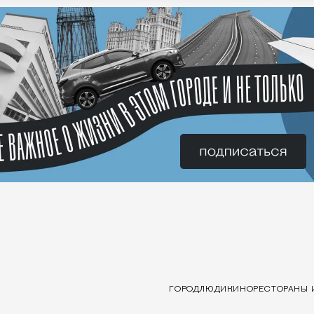
ГОРОД
ЛЮДИ
КИНО
РЕСТОРАНЫ 