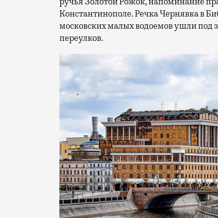
ручья Золотой Рожок, напоминание пра
Константинополе. Речка Чернявка в Би
московских малых водоемов ушли под з
переулков.