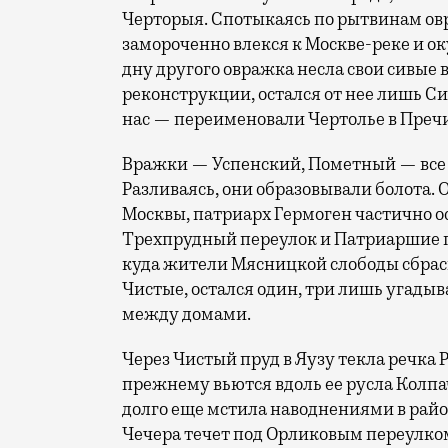
Черторыя. Спотыкаясь по рытвинам ов
замороченно влекся к Москве-реке и оку
дну другого овражка несла свои сивые 
реконструкции, остался от нее лишь Си
нас — переименовали Чертолье в Преч
Вражки — Успенский, Пометный — все э
Разливаясь, они образовывали болота. 
Москвы, патриарх Гермоген частично ос
Трехпрудный переулок и Патриаршие п
куда жители Мясницкой слободы сбрас
Чистые, остался один, три лишь угады
между домами.
Через Чистый пруд в Яузу текла речка Р
прежнему вьются вдоль ее русла Колпа
долго еще мстила наводнениями в район
Чечера течет под Орликовым переулком