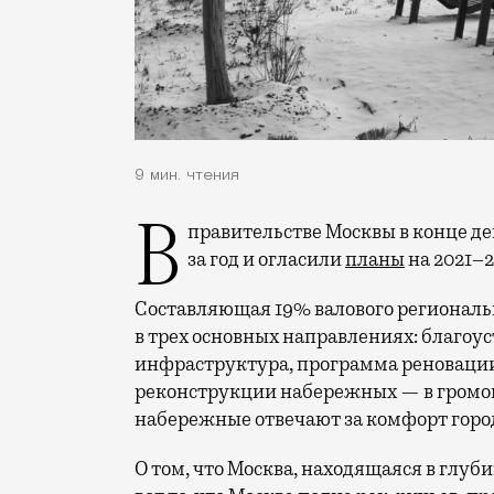
9 мин. чтения
В правительстве Москвы в конце декабря подвели итоги развития Стройкомплекса
за год и огласили
планы
на 2021–2
Составляющая 19% валового региональн
в трех основных направлениях: благоу
инфраструктура, программа реновации
реконструкции набережных — в громог
набережные отвечают за комфорт горо
О том, что Москва, находящаяся в глуби