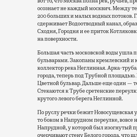
вот то, что Москва полна рек, ручьев, пр
осознает не каждый москвич. Между т
200 больших и малых водных потоков. Г
сдерживает Водоотводный канал, образ
Сходня, Городня и ее приток Котляковка,
на поверхности.
Большая часть московской воды ушла п
бульварами. Закопаны кремлевский и 
коллектор река Неглинная. Арка-труба,
города, теперь под Трубной площадью. 
Цветной бульвар. Дальше еще один — 
Стекаются к Трубе сретенские переулк
крутого левого берега Неглинной.
По руслу речки бежит Новосущевская у
то боком в Напрудном переулке, вовсе н
Напрудной, у которой был изогнутый п
очерчивают стену Белого города, что 