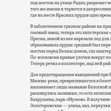
под мостом на улице Радио, разрезает в
того же имени и теряется в депрессив
где на месте Красных прудов одно врем
В заболоченном грязном районе на пра
газовый завод, теперь это хипстерская 
Пресна, зимой из нее нарезали лед для 
образовывала пруды: средний был пер
мостом перед Белым домом, где шахтер
По-московски кривые улочки вокруг п
Теперь речка в коллекторе, над ней ра
Для предотвращения наводнений при Ек
Москвы-реки, превратившегося в болот
напоминает лишь название Болотной п
раскинулись заливные, то есть затапл
Бахрушина, парк «Музеон». В излучин
Золоторожские — улица, вал, переулк