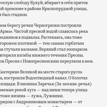
еселую слободу Кукуй, вбирает в себя приток
ной промзоне в районе Краснопрудной улицы,
я был стадион.
вом берегу речки Черногрязки построили
«Арма». Чистой пресной водой славилась река
ледников в подвалах. Растекаясь, она тоже
егорожен плотиной — тем самым горбатым
ы стучали касками. Верхний стал зоопарком.
овторяли изгибы нижнего течения Пресны.
йон Пресня с Новопресненским переулком в нем.
атерине Великой на месте старого русла
а, построили Водоотводный канал. О болотах
лощади. В низинах Заречья (За-москва-речья)
иваемые рекой луга — над ними теперь улица
е тоже низина — лужа, Лужники.
и рядом с Андрониковым монастырем — от