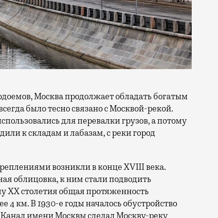
доемов, Москва продолжает обладать богатым
сегда было тесно связано с Москвой-рекой.
спользовались для перевалки грузов, а потому
дили к складам и лабазам, с реки город
еплениями возникли в конце XVIII века.
ная облицовка, к ним стали подводить
лу XX столетия общая протяженность
е 4 км. В 1930-е годы началось обустройство
. Канал имени Москвы сделал Москву-реку