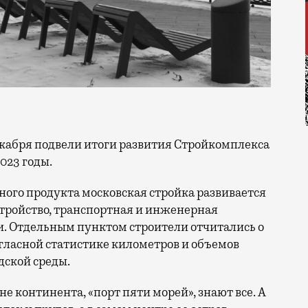
023 годы.
ого продукта московская стройка развивается
стройство, транспортная и инженерная
. Отдельным пунктом строители отчитались о
ласной статистике километров и объемов
дской среды.
не континента, «порт пяти морей», знают все. А