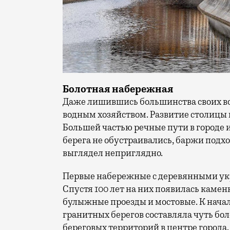
Болотная набережная
Даже лишившись большинства своих во
водным хозяйством. Развитие столицы в
Большей частью речные пути в городе и
берега не обустраивались, баржи подхо
выглядел неприглядно.
Первые набережные с деревянными укр
Спустя 100 лет на них появилась камен
булыжные проезды и мостовые. К нача
гранитных берегов составляла чуть боле
береговых территорий в центре города