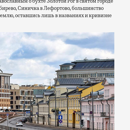
вославным о бухте Золотой Рог в святом городе
бирево, Синичка в Лефортово, большинство
емлю, оставшись лишь в названиях и кривизне