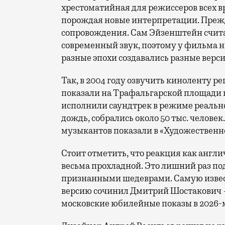
хрестоматийная для режиссеров всех 
порождая новые интерпретации. Прежд
сопровождения. Сам Эйзенштейн считал
современный звук, поэтому у фильма н
разные эпохи создавались разные верси
Так, в 2004 году озвучить киноленту р
показали на Трафальгарской площади 
исполнили саундтрек в режиме реально
дождь, собрались около 50 тыс. челове
музыкантов показали в «Художественно
Стоит отметить, что реакция как англ
весьма прохладной. Это лишний раз по
признанными шедеврами. Самую изве
версию сочинил Дмитрий Шостакович —
московские юбилейные показы в 2026-