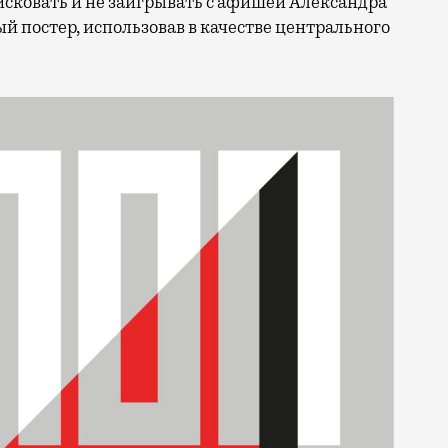
сковать и не заигрывать с афишей Александра
 постер, использовав в качестве центрального