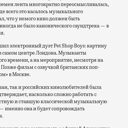
времен лента многократно переосмысливалась,
е всего это касалось музыкального
, что у немого кино должен быть
икогда не было канонического саундтрека — в
и.
ешил электронный дуэт Pet Shop Boys: картину
в самом центре Лондона. Музыканты
го времени, а на мероприятие, несмотря на
к. Позже фильм с озвучкой британских поп-
м» в Москве.
ичан, так и российских кинолюбителей была
дтверждает, насколько сложно работать с
стную и ставшую классической музыкальную
 именно она и будет сопровождать
м.