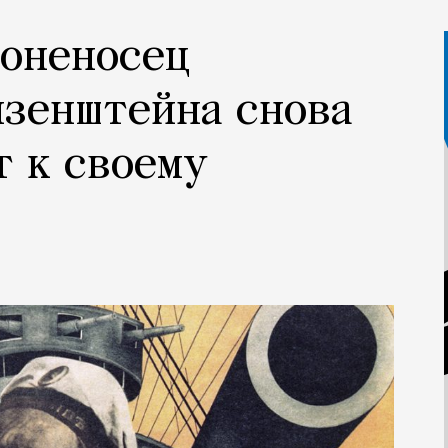
роненосец
йзенштейна снова
т к своему