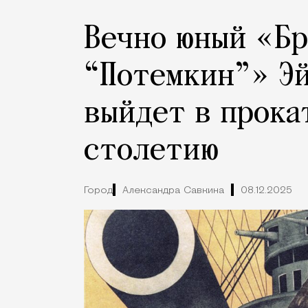
Вечно юный «Б
“Потемкин”» Э
выйдет в прока
столетию
Город
Александра Савкина
08.12.2025