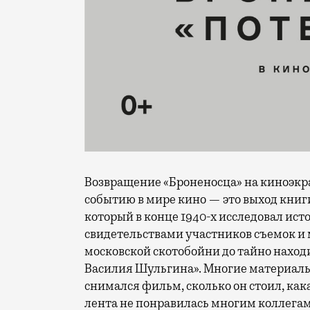
Возвращение «Броненосца» на киноэкр
событию в мире кино — это выход книг
который в конце 1940-х исследовал ис
свидетельствами участников съемок и
московской скотобойни до тайно нахо
Василия Шульгина». Многие материалы
снимался фильм, сколько он стоил, кака
лента не понравилась многим коллега