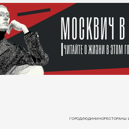
ГОРОД
ЛЮДИ
КИНО
РЕСТОРАНЫ 