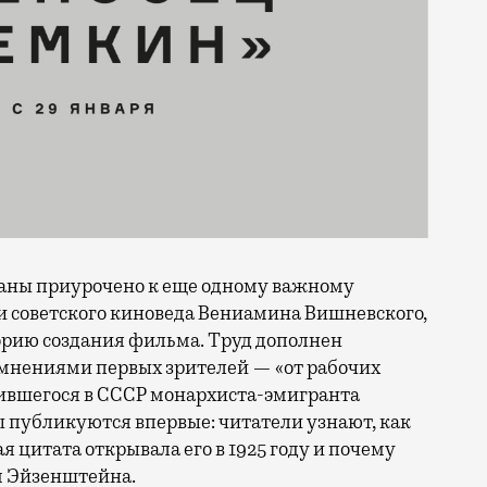
аны приурочено к еще одному важному
и советского киноведа Вениамина Вишневского,
торию создания фильма. Труд дополнен
 мнениями первых зрителей — «от рабочих
дившегося в СССР монархиста-эмигранта
 публикуются впервые: читатели узнают, как
я цитата открывала его в 1925 году и почему
м Эйзенштейна.