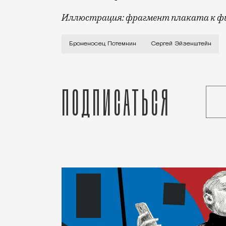
Иллюстрация: фрагмент плаката к фил
«Броненосец “Потемкин”» возвращается
Броненосец Потемкин
Сергей Эйзенштейн
Подписаться
Дарья Константинова
Спецпроект
Статья
Александра Савкина
Город