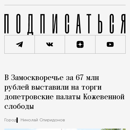
Реклама
Редакция Москвич Mag
В Замоскворечье за 67 млн
Город
рублей выставили на торги
допетровские палаты Кожевенной
слободы
Город
Николай Спиридонов