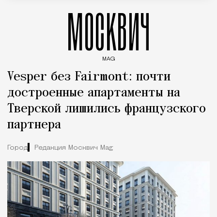
МОСКВИЧ
MAG
Введите ключевые слова для поиска статей
Vesper без Fairmont: почти
достроенные апартаменты на
Тверской лишились французского
партнера
Город
Редакция Москвич Mag