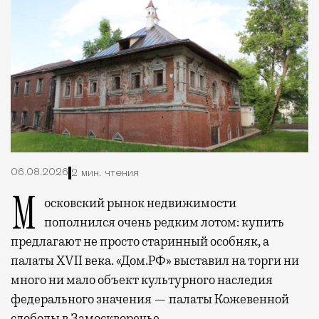
06.08.2026
2 мин. чтения
Московский рынок недвижимости
пополнился очень редким лотом: купить
предлагают не просто старинный особняк, а
палаты XVII века. «Дом.РФ» выставил на торги ни
много ни мало объект культурного наследия
федерального значения — палаты Кожевенной
слободы в Замоскворечье.