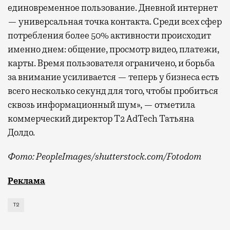
единовременное пользование. Дневной интернет
— универсальная точка контакта. Среди всех сфер
потребления более 50% активности происходит
именно днем: общение, просмотр видео, платежи,
карты. Время пользователя ограничено, и борьба
за внимание усиливается — теперь у бизнеса есть
всего несколько секунд для того, чтобы пробиться
сквозь информационный шум», — отметила
коммерческий директор Т2 AdTech Татьяна
Долдо.
Фото: PeopleImages/shutterstock.com/Fotodom
Мобильный оператор Т2 изучил модели интернет-потр
Реклама
Т2