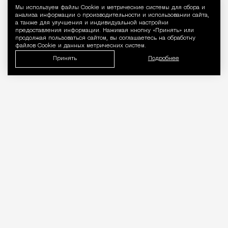
Мы используем файлы Сookie и метрические системы для сбора и
Уведомление 
анализа информации о производительности и использовании сайта,
а также для улучшения и индивидуальной настройки
предоставления информации. Нажимая кнопку «Принять» или
продолжая пользоваться сайтом, вы соглашаетесь на обработку
файлов Cookie и данных метрических систем.
Принять
Подробнее
06.08.2026
2 мин. чтения
Об этом
рассказал
на Международном
евразийском форуме такси руководитель
направления регулирования сервисов аренды
дептранса Кирилл Федоров.
ПРОДОЛЖЕНИЕ НИЖЕ