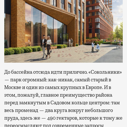
До бассейна отсюда идти прилично. «Сокольники»
— парк огромный: как-никак, самый старый в
Москве и один из самых крупных в Европе. И в
этом, пожалуй, главное преимущество района
перед замкнутым в Садовом кольце центром: там
весь променад — два круга вокруг небольшого
пруда, здесь же — 490 гектаров, которые к тому же
переосмысляют под современные запросы