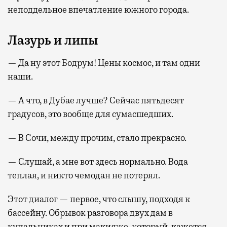
неподдельное впечатление южного города.
Лазурь и липы
— Да ну этот Бодрум! Цены космос, и там одни
наши.
— А что, в Дубае лучше? Сейчас пятьдесят
градусов, это вообще для сумасшедших.
— В Сочи, между прочим, стало прекрасно.
— Слушай, а мне вот здесь нормально. Вода
теплая, и никто чемодан не потерял.
Этот диалог — первое, что слышу, подходя к
бассейну. Обрывок разговора двух дам в
купальниках и при макияже, который, кажется,