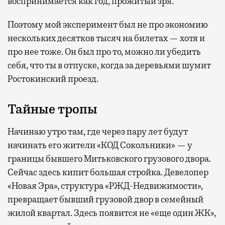
воспринимается как год, прожитый зря.
Поэтому мой эксперимент был не про экономию
нескольких десятков тысяч на билетах — хотя и
про нее тоже. Он был про то, можно ли убедить
себя, что ты в отпуске, когда за деревьями шумит
Ростокинский проезд.
Тайные тропы
Начинаю утро там, где через пару лет будут
начинать его жители «КОД Сокольники» — у
границы бывшего Митьковского грузового двора.
Сейчас здесь кипит большая стройка. Девелопер
«Новая Эра», структура «РЖД-Недвижимости»,
превращает бывший грузовой двор в семейный
жилой квартал. Здесь появится не «еще один ЖК»,