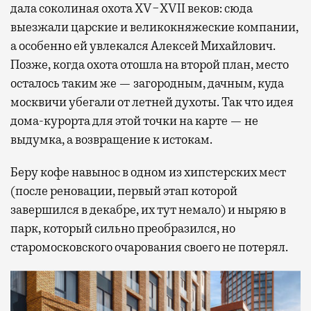
дала соколиная охота XV−XVII веков: сюда
выезжали царские и великокняжеские компании,
а особенно ей увлекался Алексей Михайлович.
Позже, когда охота отошла на второй план, место
осталось таким же — загородным, дачным, куда
москвичи убегали от летней духоты. Так что идея
дома-курорта для этой точки на карте — не
выдумка, а возвращение к истокам.
Беру кофе навынос в одном из хипстерских мест
(после реновации, первый этап которой
завершился в декабре, их тут немало) и ныряю в
парк, который сильно преобразился, но
старомосковского очарования своего не потерял.