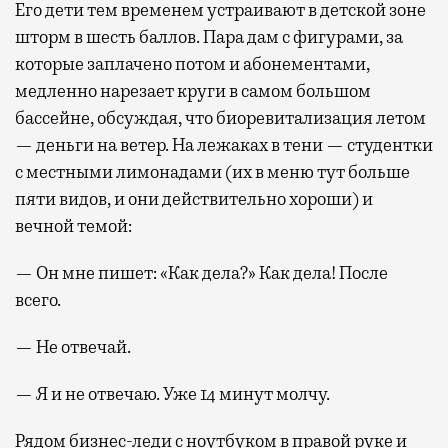
Его дети тем временем устраивают в детской зоне
шторм в шесть баллов. Пара дам с фигурами, за
которые заплачено потом и абонементами,
медленно нарезает круги в самом большом
бассейне, обсуждая, что биоревитализация летом
— деньги на ветер. На лежаках в тени — студентки
с местными лимонадами (их в меню тут больше
пяти видов, и они действительно хороши) и
вечной темой:
— Он мне пишет: «Как дела?» Как дела! После
всего.
— Не отвечай.
— Я и не отвечаю. Уже 14 минут молчу.
Рядом бизнес-леди с ноутбуком в правой руке и