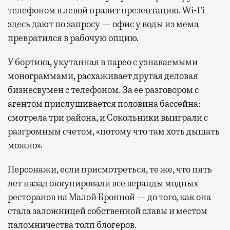
телефоном в левой правит презентацию. Wi-Fi
здесь дают по запросу — офис у воды из мема
превратился в рабочую опцию.
У бортика, укутанная в парео с узнаваемыми
монограммами, расхаживает другая деловая
бизнесвумен с телефоном. За ее разговором с
агентом прислушивается половина бассейна:
смотрела три района, и Сокольники выиграли с
разгромным счетом, «потому что там хоть дышать
можно».
Персонажи, если присмотреться, те же, что пять
лет назад оккупировали все веранды модных
ресторанов на Малой Бронной — до того, как она
стала заложницей собственной славы и местом
паломничества толп блогеров.