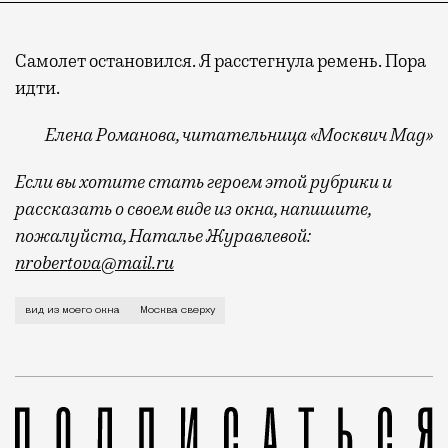
Самолет остановился. Я расстегнула ремень. Пора
идти.
Елена Романова, читательница «Москвич Mag»
Если вы хотите стать героем этой рубрики и
рассказать о своем виде из окна, напишите,
пожалуйста, Наталье Журавлевой:
nrobertova@mail.ru
Мое окно сегодня круглое. За ним — ночная Москва. О
вид из моего окна
Москва сверху