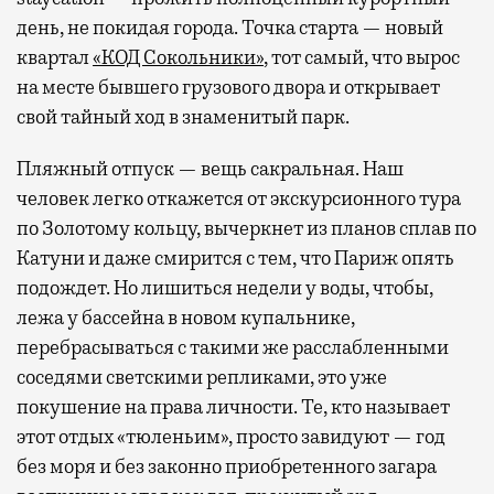
день, не покидая города. Точка старта — новый
квартал
«КОД Сокольники»
, тот самый, что вырос
на месте бывшего грузового двора и открывает
свой тайный ход в знаменитый парк.
Пляжный отпуск — вещь сакральная. Наш
человек легко откажется от экскурсионного тура
по Золотому кольцу, вычеркнет из планов сплав по
Катуни и даже смирится с тем, что Париж опять
подождет. Но лишиться недели у воды, чтобы,
лежа у бассейна в новом купальнике,
перебрасываться с такими же расслабленными
соседями светскими репликами, это уже
покушение на права личности. Те, кто называет
этот отдых «тюленьим», просто завидуют — год
без моря и без законно приобретенного загара