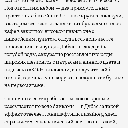
разве что вместо пальм — вековые липы и сосны.
Под открытым небом — два прямоугольных
просторных бассейна и большое круглое джакузи,
в котором светская жизнь кипит буквально, плюс
кафе в закрытом высоком павильоне с
диджейским пультом, откуда весь день льется
ненавязчивый лаундж. Добавьте сюда рябь
голубой воды, аккуратно расставленные ряды
широких шезлонгов с матрасами винного цвета и
надписью «КОД» на каждом, и получите вайб
отелей, где халаты не воруют, а покупают в бутике
на первом этаже.
Солнечный свет пробивается сквозь кроны и
рассыпается по воде бликами — в Дубае за такой
эффект отвечает ландшафтный дизайнер, здесь
справляется сокольнический лес. Пахнет хвоей,