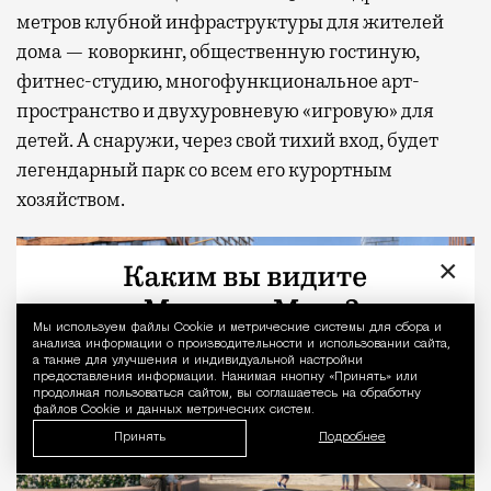
метров клубной инфраструктуры для жителей
дома — коворкинг, общественную гостиную,
фитнес-студию, многофункциональное арт-
пространство и двухуровневую «игровую» для
детей. А снаружи, через свой тихий вход, будет
легендарный парк со всем его курортным
хозяйством.
×
Мы используем файлы Сookie и метрические системы для сбора и
Уведомление 
анализа информации о производительности и использовании сайта,
а также для улучшения и индивидуальной настройки
предоставления информации. Нажимая кнопку «Принять» или
продолжая пользоваться сайтом, вы соглашаетесь на обработку
файлов Cookie и данных метрических систем.
Принять
Подробнее