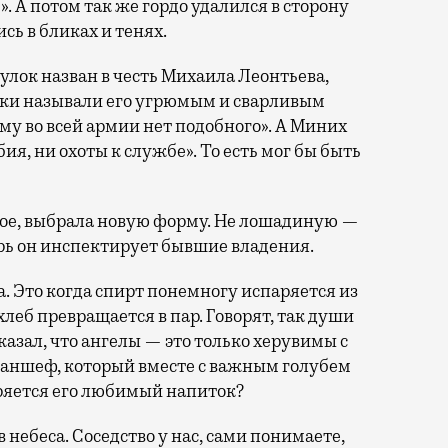
. А потом так же гордо удалился в сторону
ь в бликах и тенях.
улок назван в честь Михаила Леонтьева,
ики называли его угрюмым и сварливым
му во всей армии нет подобного». А Миних
ия, ни охоты к службе». То есть мог бы быть
ерное, выбрала новую форму. Не лошадиную —
рь он инспектирует бывшие владения.
а. Это когда спирт понемногу испаряется из
 хлеб превращается в пар. Говорят, так души
азал, что ангелы — это только херувимы с
-аншеф, который вместе с важным голубем
аряется его любимый напиток?
в небеса. Соседство у нас, сами понимаете,