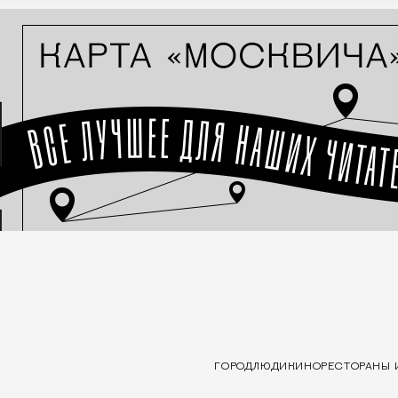
ГОРОД
ЛЮДИ
КИНО
РЕСТОРАНЫ 