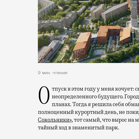
9 мин. чтения
Отпуск в этом году у меня кочует: сначала переехал на август, потом в область
неопределенного будущего. Город
планах. Тогда я решила себя обм
полноценный курортный день, не покид
Сокольники»
, тот самый, что вырос на
тайный ход в знаменитый парк.