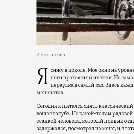
2 мин. чтения
Я сижу в цоколе. Мое окно на уровне тротуара. Лучшее, что я обычно вижу — это
ноги прохожих и их тени. Не сама
переулка в самый раз. Здесь каж
меценатов.
Сегодня я пытался снять классический в
вошел голубь. Не какой-то там рядовой
осанкой человека, который привык отд
задержался, посмотрел на меня, и я гот