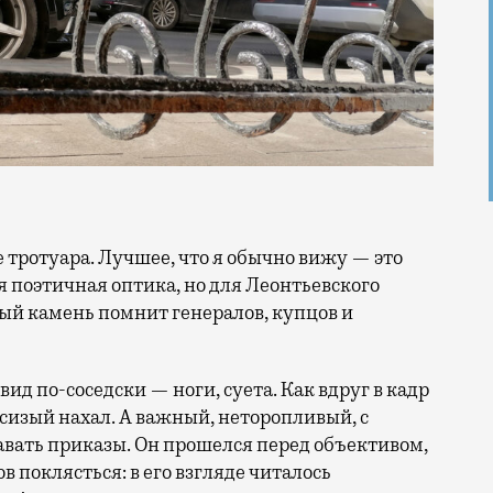
я поэтичная оптика, но для Леонтьевского
дый камень помнит генералов, купцов и
ид по-соседски — ноги, суета. Как вдруг в кадр
 сизый нахал. А важный, неторопливый, с
авать приказы. Он прошелся перед объективом,
ов поклясться: в его взгляде читалось