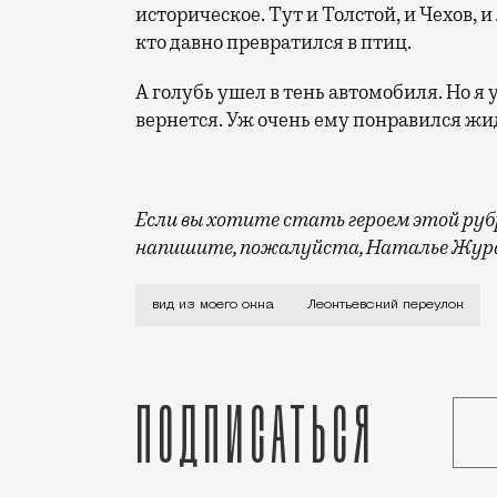
историческое. Тут и Толстой, и Чехов, 
кто давно превратился в птиц.
А голубь ушел в тень автомобиля. Но я
вернется. Уж очень ему понравился жи
Если вы хотите стать героем этой рубри
напишите, пожалуйста, Наталье Жура
Я сижу в цоколе. Мое окно на уровне т
вид из моего окна
Леонтьевский переулок
Подписаться