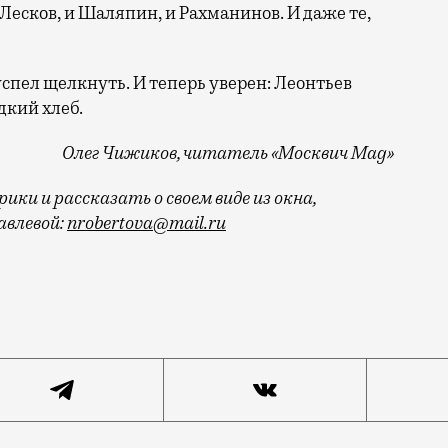
и Лесков, и Шаляпин, и Рахманинов. И даже те,
 успел щелкнуть. И теперь уверен: Леонтьев
дкий хлеб.
Олег Чижиков, читатель «Москвич Mag»
ки и рассказать о своем виде из окна,
влевой:
nrobertova@mail.ru
ротуара. Лучшее, что я обычно вижу — это ноги прохож