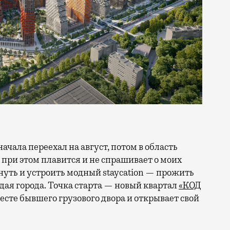
 при этом плавится и не спрашивает о моих
ануть и устроить модный staycation — прожить
ая города. Точка старта — новый квартал
«КОД
 месте бывшего грузового двора и открывает свой