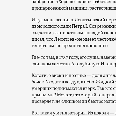
одобрение. «Хорошо, парень, работаешь»
припаркованной машины, растворившис
И тут меня осенило. Леонтьевский пере
двоюродного дяди Петра I. Современн
солдатом, зато знатоком лошадей «како
писал, что Леонтьев «не имеет честолюб
генералом, но предпочел конюшню.
Где-то там, в 1737 году, его душа, нав
слишком заметно. А голубиную. И тепе
Кстати, о виски и поэтике — доля ангел
бочек. Уходит в воздух, в небо. Жидкий
умерших поднимаются вверх. Так кто ск
крыльями? Может, это старый генерал
проверяет, не слишком ли быстро исп
Вот такая у меня история. Из цоколя — 