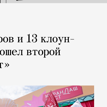
ров и 13 клоун-
рошел второй
т»