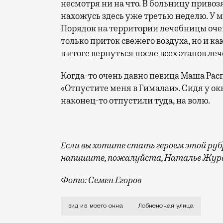
несмотря ни на что. В больницу привоз
нахожусь здесь уже третью неделю. У 
Порядок на территории лечебницы очен
только приток свежего воздуха, но и ка
в итоге вернуться после всех этапов ле
Когда-то очень давно певица Маша Ра
«Отпустите меня в Гималаи». Сидя у окн
наконец-то отпустили туда, на волю.
Если вы хотите стать героем этой рубри
напишите, пожалуйста, Наталье Жура
Фото: Семен Егоров
Не все виды из наших окон мы выбираем
вид из моего окна
Лобненская улица