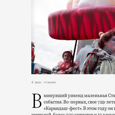
4 мин. чтения
В минувший уикенд маленькая Старица в Тверской области отметила сразу два
события. Во-первых, свое 729-ле
«Карандаш-фест». В этом году он 
зрителей, более 300 артистов и 13 клоу