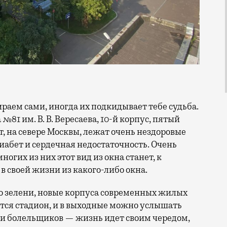
81 им. В. В. Вересаева, 10-й корпус, пятый
т, на севере Москвы, лежат очень нездоровые
иабет и сердечная недостаточность. Очень
огих из них этот вид из окна станет, к
в своей жизни из какого-либо окна.
го зелени, новые корпуса современных жилых
ится стадион, и в выходные можно услышать
и болельщиков — жизнь идет своим чередом,