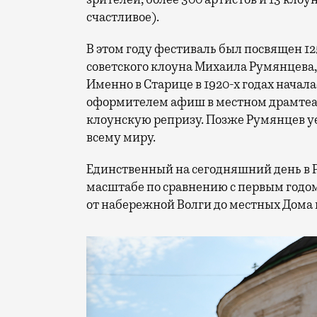
счастливое).
В этом году фестиваль был посвящен 1
советского клоуна Михаила Румянцева
Именно в Старице в 1920-х годах начала
оформителем афиш в местном драмтеат
клоунскую репризу. Позже Румянцев уех
всему миру.
Единственный на сегодняшний день в 
масштабе по сравнению с первым годом
от набережной Волги до местных Дома 