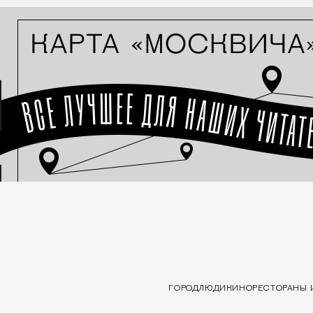
ГОРОД
ЛЮДИ
КИНО
РЕСТОРАНЫ 