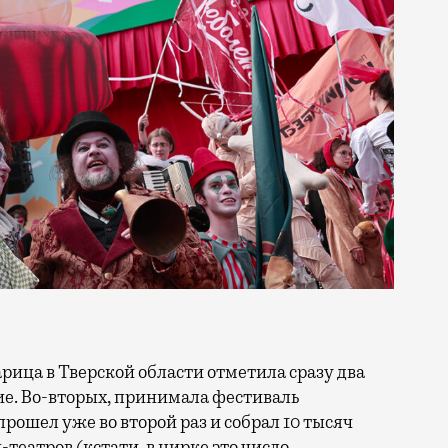
тие. Во-вторых, принимала фестиваль
прошел уже во второй раз и собрал 10 тысяч
н-театров (кстати, в цирке это число —