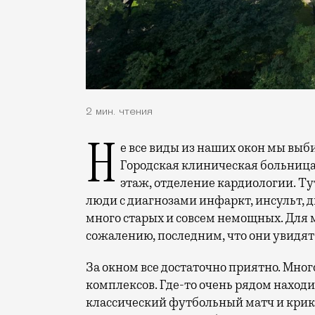
2 мин. чтения
Не все виды из наших окон мы выбираем сами, иногда их подкидывает тебе судьба.
Городская клиническая больница №
этаж, отделение кардиологии. Ту
люди с диагнозами инфаркт, инсульт, д
много старых и совсем немощных. Для мн
сожалению, последним, что они увидят 
За окном все достаточно приятно. Мно
комплексов. Где-то очень рядом наход
классический футбольный матч и крик