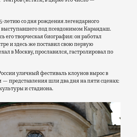
25-летию со дня рождения легендарного
, выступавшего под псевдонимом Карандаш.
сь его творческая биография: он работал
ре и здесь же поставил свою первую
ал в Москву, прославился, гастролировал по
России уличный фестиваль клоунов вырос в
 — представления шли два дня на пяти сценах:
культуры и стадиона.