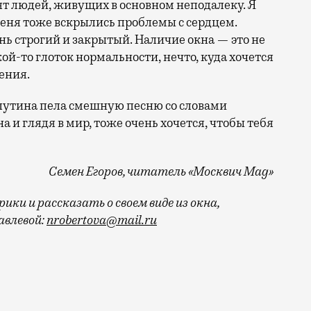
ят людей, живущих в основном неподалеку. Я
меня тоже вскрылись проблемы с сердцем.
ь строгий и закрытый. Наличие окна — это не
кой-то глоток нормальности, нечто, куда хочется
чения.
спутина пела смешную песню со словами
а и глядя в мир, тоже очень хочется, чтобы тебя
Семен Егоров, читатель «Москвич Mag»
ки и рассказать о своем виде из окна,
влевой:
nrobertova@mail.ru
 сами, иногда их подкидывает тебе судьба. Городская 