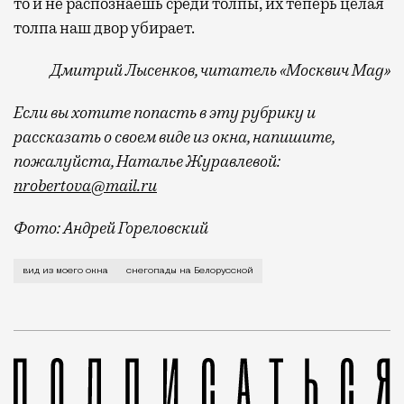
то и не распознаешь среди толпы, их теперь целая
толпа наш двор убирает.
Дмитрий Лысенков, читатель «Москвич Mag»
Если вы хотите попасть в эту рубрику и
рассказать о своем виде из окна, напишите,
пожалуйста, Наталье Журавлевой:
nrobertova@mail.ru
Фото: Андрей Гореловский
Я живу на Белорусской, но напротив у меня ничего и
вид из моего окна
снегопады на Белорусской