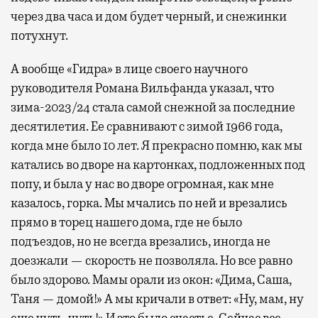
через два часа и дом будет черный, и снежинки
потухнут.
А вообще «Гидра» в лице своего научного
руководителя Романа Вильфанда указал, что
зима-2023/24 стала самой снежной за последние
десятилетия. Ее сравнивают с зимой 1966 года,
когда мне было 10 лет. Я прекрасно помню, как мы
катались во дворе на картонках, подложенных под
попу, и была у нас во дворе огромная, как мне
казалось, горка. Мы мчались по ней и врезались
прямо в торец нашего дома, где не было
подъездов, но не всегда врезались, иногда не
доезжали — скорость не позволяла. Но все равно
было здорово. Мамы орали из окон: «Дима, Саша,
Таня — домой!» А мы кричали в ответ: «Ну, мам, ну
еще чуть-чуть!» И это было счастье. Сейчас все