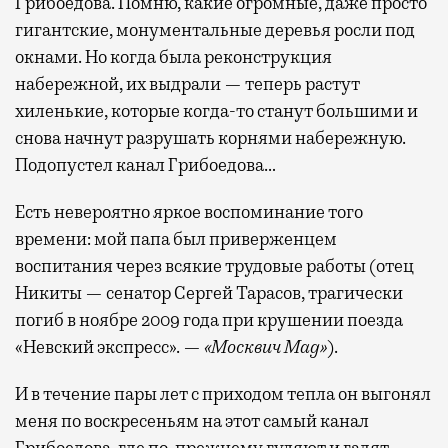
Грибоедова. Помню, какие огромные, даже просто
гигантские, монументальные деревья росли под
окнами. Но когда была реконструкция
набережной, их выдрали — теперь растут
хиленькие, которые когда-то станут большими и
снова начнут разрушать корнями набережную.
Подопустел канал Грибоедова…
Есть невероятно яркое воспоминание того
времени: мой папа был приверженцем
воспитания через всякие трудовые работы (отец
Никиты — сенатор Сергей Тарасов, трагически
погиб в ноябре 2009 года при крушении поезда
«Невский экспресс». —
«Москвич Mag»
).
И в течение пары лет с приходом тепла он выгонял
меня по воскресеньям на этот самый канал
Грибоедова, где по-прежнему гуляют и гадят