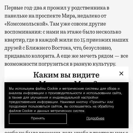
Первые год-два я прожил у родственника в
панельке на проспекте Мира, недалеко от
«Комсомольской». Там уже совсем другие
воспоминания: с нами на этаже было несколько
квартир, где в каждой жили по 15 приезжих наших
друзей с Ближнего Востока, что, безусловно,
придавало колорита. А еще же мечеть рядом — все
возможности погрузиться в разную культуру.
×
Мои любимые районы…
Мы используем файлы Сookie и метрические системы для сбора и
Уведомление 
Вся моя жизнь и воспоминания были связаны с
анализа информации о производительности и использовании сайта,
а также для улучшения и индивидуальной настройки
Камергерским переулком и со всем, что вокруг
предоставления информации. Нажимая кнопку «Принять» или
продолжая пользоваться сайтом, вы соглашаетесь на обработку
него. Сейчас я живу здесь, и мне тут хорошо.
файлов Cookie и данных метрических систем.
Принять
Подробнее
На посещение тусовочных мест у меня никогда
особо не было времени, ведь учеба в театральном с