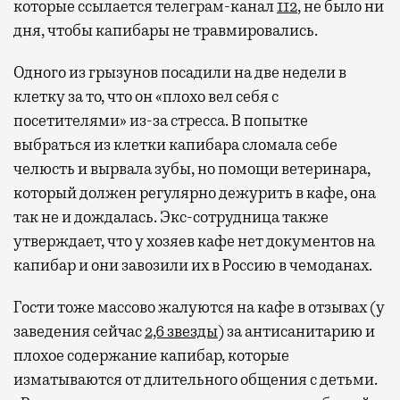
которые ссылается телеграм-канал
112
, не было ни
дня, чтобы капибары не травмировались.
Одного из грызунов посадили на две недели в
клетку за то, что он «плохо вел себя с
посетителями» из-за стресса. В попытке
выбраться из клетки капибара сломала себе
челюсть и вырвала зубы, но помощи ветеринара,
который должен регулярно дежурить в кафе, она
так не и дождалась. Экс-сотрудница также
утверждает, что у хозяев кафе нет документов на
капибар и они завозили их в Россию в чемоданах.
Гости тоже массово жалуются на кафе в отзывах (у
заведения сейчас
2,6 звезды
) за антисанитарию и
плохое содержание капибар, которые
изматываются от длительного общения с детьми.