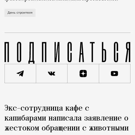
В этом году профессиональный праздник День строи
День строителя
Реклама
Редакция Москвич Mag
Экс-сотрудница кафе с
Город
капибарами написала заявление о
жестоком обращении с животными