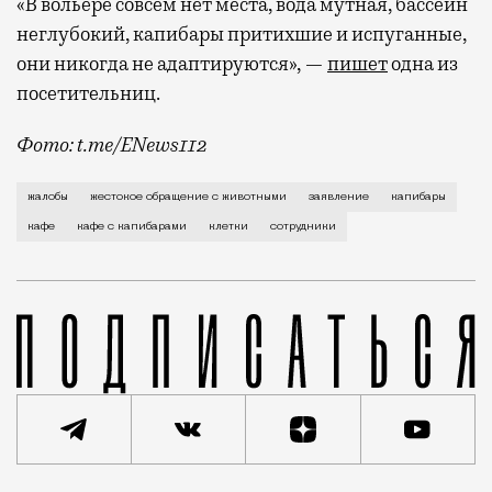
«В вольере совсем нет места, вода мутная, бассейн
неглубокий, капибары притихшие и испуганные,
они никогда не адаптируются», —
пишет
одна из
посетительниц.
Фото: t.me/ENews112
С момента открытия нового контактного кафе с капи
жалобы
жестокое обращение с животными
заявление
капибары
кафе
кафе с капибарами
клетки
сотрудники