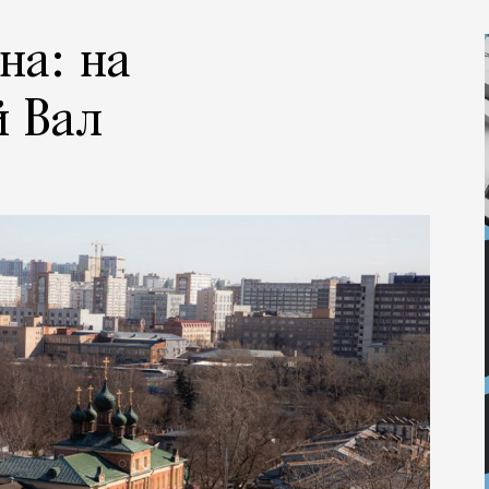
на: на
й Вал