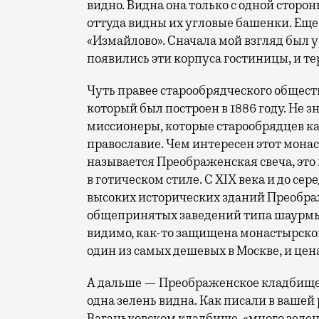
видно. Видна она только с одной сторо
оттуда видны их угловые башенки. Ещ
«Измайлово». Сначала мой взгляд был 
появились эти корпуса гостиницы, и те
Чуть правее старообрядческого общес
который был построен в 1886 году. Не з
миссионеры, которые старообрядцев к
православие. Чем интересен этот мона
называется Преображенская свеча, это
в готическом стиле. С XIX века и до се
высоких исторических зданий Преображ
общепринятых заведений типа шаурмы
видимо, как-то защищена монастырско
один из самых дешевых в Москве, и цена
А дальше — Преображенское кладбище,
одна зелень видна. Как писали в вашей
Ваганьковском кладбище, «много зелени