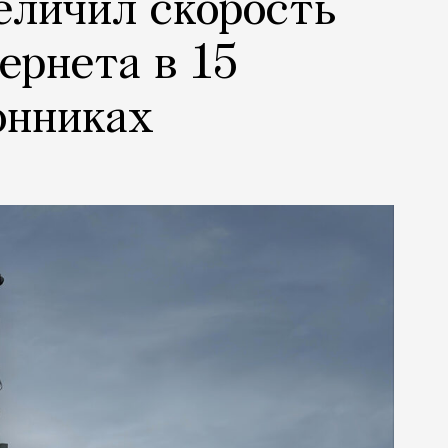
еличил скорость
ернета в 15
онниках