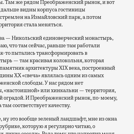
ны. Там же рядом Преображенский рынок, и вот
е дальше видны корпуса гостиницы
устремлен на Измайловский парк, а потом
рритория стала меняться.
тва — Никольский единоверческий монастырь,
наю, что там сейчас, раньше там работали
ак-то пытались трансформировать в
стырь — там красивая колокольня, которая
 памятник архитектуры XIX века, построенный
редины XX «свеча» являлась одним из самых
енской слободы. У нас рядом нет
, «настоишной» или хинкальни — территория,
й оградой. И Преображенский рынок, по-моему,
 там соответствует качеству.
 ну это вообще зеленый ландшафт, мне из окна
 рубрике, которую я регулярно читаю, о
, тихие соседи». Рада тому, что напротив меня