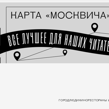
ГОРОД
ЛЮДИ
КИНО
РЕСТОРАНЫ 