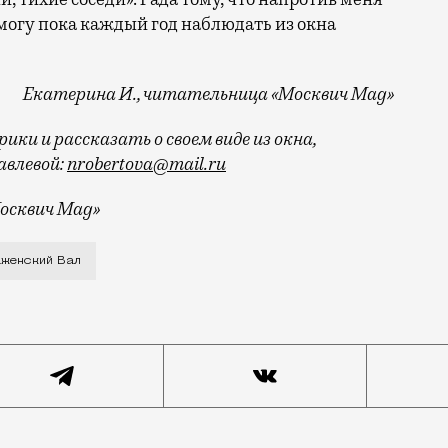
могу пока каждый год наблюдать из окна
Екатерина И., читательница «Москвич Mag»
ки и рассказать о своем виде из окна,
влевой:
nrobertova@mail.ru
осквич Mag»
 улице Преображенский Вал. Считался он тогда очень 
аженский Вал