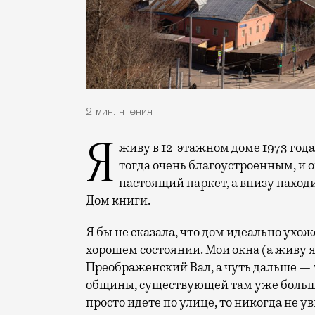
2 мин. чтения
Я живу в 12-этажном доме 1973 года на улице Преображенский Вал. Считался он
тогда очень благоустроенным, и 
настоящий паркет, а внизу наход
Дом книги.
Я бы не сказала, что дом идеально ухож
хорошем состоянии. Мои окна (а живу я
Преображенский Вал, а чуть дальше —
общины, существующей там уже больше 2
просто идете по улице, то никогда не ув