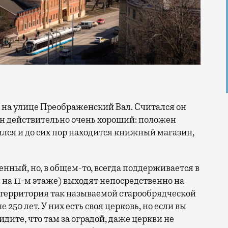
он действительно очень хороший: положен
ился и до сих пор находится книжный магазин,
енный, но, в общем-то, всегда поддерживается в
 на 11-м этаже) выходят непосредственно на
 территория так называемой старообрядческой
50 лет. У них есть своя церковь, но если вы
идите, что там за оградой, даже церкви не