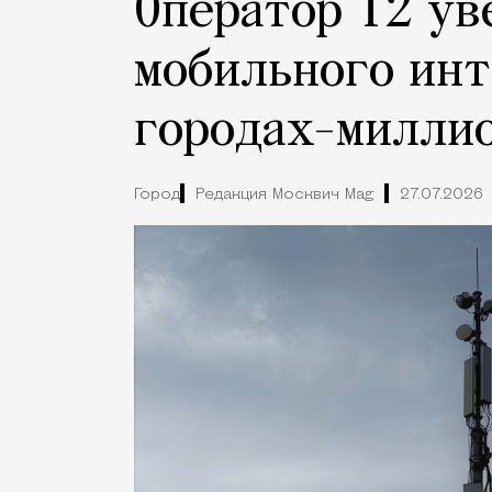
Оператор Т2 ув
мобильного инт
городах-милли
Город
Редакция Москвич Mag
27.07.2026