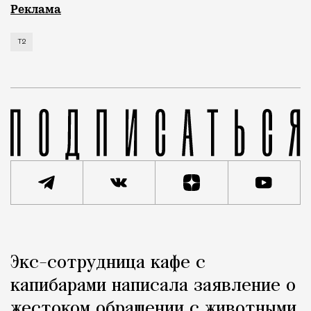
Мобильный оператор Т2 изучил модели интернет-потр
Реклама
Т2
Реклама
Редакция Москвич Mag
Экс-сотрудница кафе с
Город
капибарами написала заявление о
жестоком обращении с животными