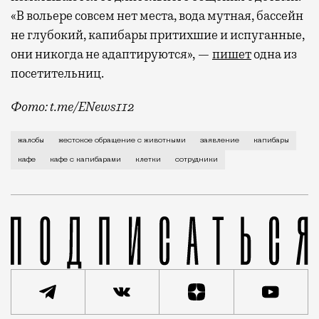
«В вольере совсем нет места, вода мутная, бассейн
не глубокий, капибары притихшие и испуганные,
они никогда не адаптируются», —
пишет
одна из
посетительниц.
Фото: t.me/ENews112
С момента открытия нового контактного кафе с капи
жалобы
жестокое обращение с животными
заявление
капибары
кафе
кафе с капибарами
клетки
сотрудники