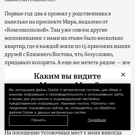
Первые год-два я прожил у родственника в
панельке на проспекте Мира, недалеко от
«Комсомольской». Там уже совсем другие
воспоминания: с нами на этаже было несколько
квартир, где в каждой жили по 15 приезжих наших
друзей с Ближнего Востока, что, безусловно,
придавало колорита. А еще же мечеть рядом — все
возможности погрузиться в разную культуру.
×
Мои любимые районы…
Мы используем файлы Сookie и метрические системы для сбора и
Уведомление 
анализа информации о производительности и использовании сайта,
а также для улучшения и индивидуальной настройки
Вся моя жизнь и воспоминания были связаны с
предоставления информации. Нажимая кнопку «Принять» или
продолжая пользоваться сайтом, вы соглашаетесь на обработку
Камергерским переулком и со всем, что вокруг
файлов Cookie и данных метрических систем.
него. Сейчас я живу здесь, и мне тут хорошо.
Принять
Подробнее
На посещение тусовочных мест у меня никогда