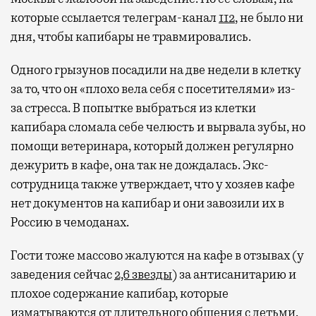
которые ссылается телеграм-канал
112
, не было ни
дня, чтобы капибары не травмировались.
Одного грызунов посадили на две недели в клетку
за то, что он «плохо вела себя с посетителями» из-
за стресса. В попытке выбраться из клетки
капибара сломала себе челюсть и вырвала зубы, но
помощи ветеринара, который должен регулярно
дежурить в кафе, она так не дождалась. Экс-
сотрудница также утверждает, что у хозяев кафе
нет документов на капибар и они завозили их в
Россию в чемоданах.
Гости тоже массово жалуются на кафе в отзывах (у
заведения сейчас
2,6 звезды
) за антисанитарию и
плохое содержание капибар, которые
изматываются от длительного общения с детьми.