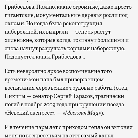
Грибоедова. Помню, какие огромные, даже просто
гигантские, монументальные деревья росли под
окнами. Но когда была реконструкция
набережной, их выдрали — теперь растут
хиленькие, которые когда-то станут большими и
снова начнут разрушать корнями набережную.
Подопустел канал Грибоедова…
Есть невероятно яркое воспоминание того
времени: мой папа был приверженцем
воспитания через всякие трудовые работы (отец
Никиты — сенатор Сергей Тарасов, трагически
погиб в ноябре 2009 года при крушении поезда
«Невский экспресс». —
«Москвич Mag»
).
И в течение пары лет с приходом тепла он выгонял
меня по воскресеньям на этот самый канал