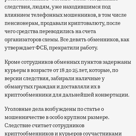
следствия, людям, уже находившимся под
Современный путешественник часто берет
влиянием телефонных мошенников, в том числе
с собой не только чемодан, но и ноутбук.
пенсионерам, продавали криптовалюту, после
А ожидание рейса все чаще превращается
чего средства переводились на счета
не в потерянное время, а в возможность
организаторов схемы. Все девять обменников, как
спокойно закончить дела или спланировать
утверждает ФСБ, прекратили работу.
активности в путешествии, например
забронировать нужные билеты и рестораны.
Кроме сотрудников обменных пунктов задержаны
курьеры в возрасте от 18 до 25 лет, которые, по
версии следствия, забирали наличные у
Бизнес-зал становится местом, где можно
обманутых граждан и доставляли их в
провести переговоры, поработать или просто
криптообменники для дальнейшей конвертации.
выпить кофе, наблюдая сквозь панорамные
окна за тем, как взлетают и садятся
Уголовные дела возбуждены по статье о
самолеты. В Москве нет недостатка
мошенничестве в особо крупном размере.
в лаунжах. В аэропортах их обычно
Следствие считает сотрудников
несколько — в разных зонах воздушных
криптообменников и курьеров соучастниками