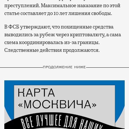
гаваней. На некоторых вокзалах — тоже.
преступлений. Максимальное наказание по этой
Лаунжи доступны на Ленинградском,
статье составляет до 10 лет лишения свободы.
Павелецком, Казанском, Ярославском
и Курском вокзалах.
Попасть в бизнес-залы
В ФСБ утверждают, что похищенные средства
могут держатели карт Mir Supreme. Причем
выводились за рубеж через криптовалюту, а сама
не только в столице. Всего доступно более
схема координировалась из-за границы.
1000 бизнес-залов по всему миру.
Следственные действия продолжаются.
ПРОДОЛЖЕНИЕ НИЖЕ