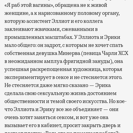
«Я раб этой вагины», обращена не к живой
самолеты. В Москве нет недостатка
женщине, а к нарисованному половому органу,
в лаунжах. В аэропортах их обычно
которую ассистент Эллиот и его коллега
несколько — в разных зонах воздушных
заклеивают жвачками, сжеванными в
гаваней. На некоторых вокзалах — тоже.
промышленных масштабах. У Эллиота и Эрики
Лаунжи доступны на Ленинградском,
мало общего: он задрот, с которым не хочет спать
Павелецком, Казанском, Ярославском
и Курском вокзалах.
Попасть в бизнес-залы
собственная девушка Минерва (певица Чарли XCX
могут держатели карт Mir Supreme. Причем
в неожиданном амплуа фригидной зануды), она
не только в столице. Всего доступно более
успешная раскрепощенная художница, которая
1000 бизнес-залов по всему миру.
экспериментирует в сексе и не стесняется этого.
Не стесняется даже мягко сказано — Эрика
сделала свою сексуальную жизнь достоянием
общественности и темой своего искусства. Но кое-
что Эллиота и Эрику все же объединяет — они
очень хотят заняться сексом, и вот уже она
вызывает его в кабинет, просит закрыть дверь и