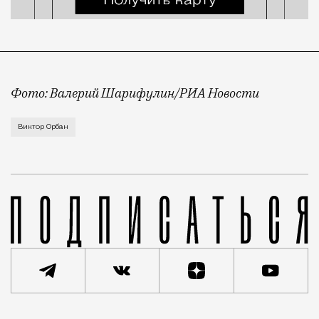
Фото: Валерий Шарифулин/РИА Новости
О визите в Россию утром сообщил сам премьер Венг
Виктор Орбан