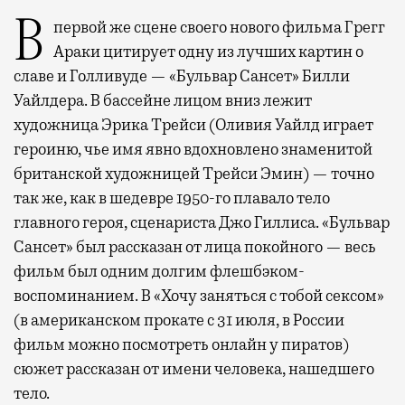
В первой же сцене своего нового фильма Грегг
Араки цитирует одну из лучших картин о
славе и Голливуде — «Бульвар Сансет» Билли
Уайлдера. В бассейне лицом вниз лежит
художница Эрика Трейси (Оливия Уайлд играет
героиню, чье имя явно вдохновлено знаменитой
британской художницей Трейси Эмин) — точно
так же, как в шедевре 1950-го плавало тело
главного героя, сценариста Джо Гиллиса. «Бульвар
Сансет» был рассказан от лица покойного — весь
фильм был одним долгим флешбэком-
воспоминанием. В «Хочу заняться с тобой сексом»
(в американском прокате с 31 июля, в России
фильм можно посмотреть онлайн у пиратов)
сюжет рассказан от имени человека, нашедшего
тело.