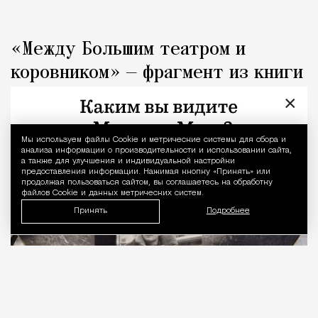
«Между Большим театром и
коровником» — фрагмент из книги
«Капоте в СССР»
×
Люди
Редакция Москвич Mag
Мы используем файлы Сookie и метрические системы для сбора и
Уведомление 
анализа информации о производительности и использовании сайта,
а также для улучшения и индивидуальной настройки
предоставления информации. Нажимая кнопку «Принять» или
продолжая пользоваться сайтом, вы соглашаетесь на обработку
файлов Cookie и данных метрических систем.
Принять
Подробнее