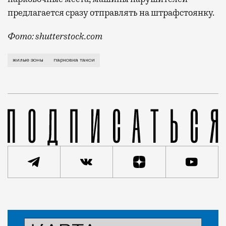
предлагается сразу отправлять на штрафстоянку.
Фото: shutterstock.com
Москвичи давно жалуются на машины такси, которые 
жилые зоны
парковка такси
Статья
Николай Спиридонов
Город