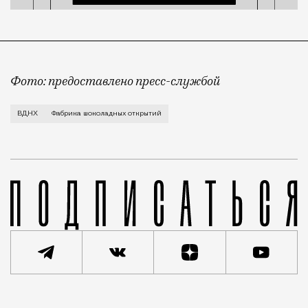
Фото: предоставлено пресс-службой
Все желающие набрать калорий к зиме под благовид
ВДНХ
Фабрика шоколадных открытий