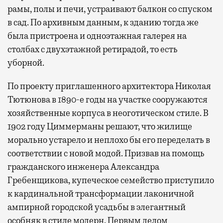
рамы, полы и печи, устраивают балкон со спуском
в сад. По архивным данным, к зданию тогда же
была пристроена и одноэтажная галерея на
столбах с двухэтажной ретирадой, то есть
уборной.
По проекту приглашенного архитектора Николая
Тютюнова в 1890-е годы на участке сооружаются
хозяйственные корпуса в неоготическом стиле. В
1902 году Циммерманы решают, что жилище
морально устарело и неплохо бы его переделать в
соответствии с новой модой. Призвав на помощь
гражданского инженера Александра
Гребенщикова, купеческое семейство приступило
к кардинальной трансформации лаконичной
ампирной городской усадьбы в элегантный
особняк в стиле модерн. Первым делом