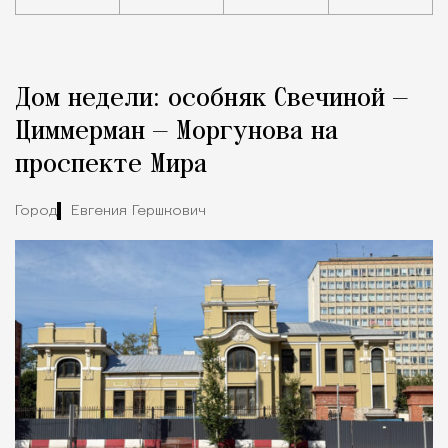
Реклама
Редакция Москвич Mag
Дом недели: особняк Свечиной —
Город
Циммерман — Моргунова на
проспекте Мира
Город
Евгения Гершкович