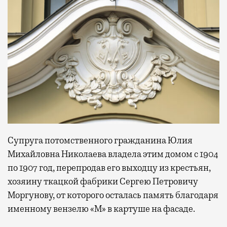
Супруга потомственного гражданина Юлия
Михайловна Николаева владела этим домом с 1904
по 1907 год, перепродав его выходцу из крестьян,
хозяину ткацкой фабрики Сергею Петровичу
Моргунову, от которого осталась память благодаря
именному вензелю «М» в картуше на фасаде.