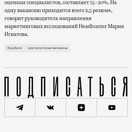
оценкам специалистов, составляет 15–20%. На
одну вакансию приходится всего 2,5 резюме,
говорит руководитель направления
маркетинговых исследований Headhunter Мария
Игнатова.
Аналитики говорят, что в отрасли сейчас масштабны
ВкусВилл
круглосуточные магазины