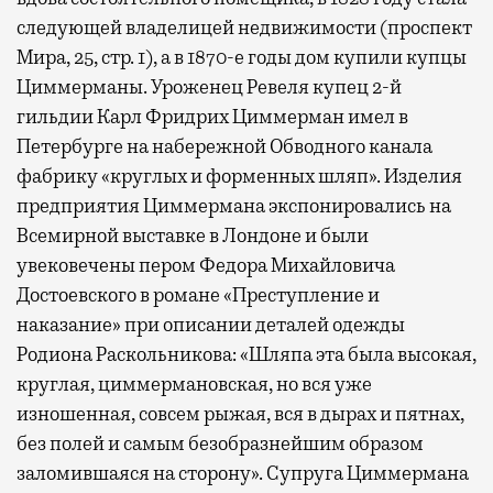
следующей владелицей недвижимости (проспект
Мира, 25, стр. 1), а в 1870-е годы дом купили купцы
Циммерманы. Уроженец Ревеля купец 2-й
гильдии Карл Фридрих Циммерман имел в
Петербурге на набережной Обводного канала
фабрику «круглых и форменных шляп». Изделия
предприятия Циммермана экспонировались на
Всемирной выставке в Лондоне и были
увековечены пером Федора Михайловича
Достоевского в романе «Преступление и
наказание» при описании деталей одежды
Родиона Раскольникова: «Шляпа эта была высокая,
круглая, циммермановская, но вся уже
изношенная, совсем рыжая, вся в дырах и пятнах,
без полей и самым безобразнейшим образом
заломившаяся на сторону». Супруга Циммермана