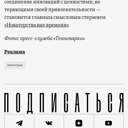
соединение инноваций с ценностями, не
теряющими своей привлекательности —
становится главным смысловым стержнем
«Новаторства вне времени»
.
Фото: пресс-служба «Технопарка»
Рекламные кампании техники редко выходят за рамк
Реклама
технопарк