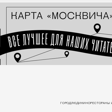
ГОРОД
ЛЮДИ
КИНО
РЕСТОРАНЫ 