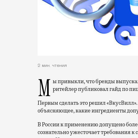
2 мин. чтения
Мы привыкли, что бренды выпускают собственные линейки продуктов. Но чтобы
ритейлер публиковал гайд по пищ
Первым сделать это решил «ВкусВилл».
объясняющее, какие ингредиенты допус
В России к применению допущено боле
сознательно ужесточает требования к с