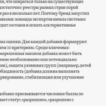
яли, что опираться только на существующие
остаточно: реестры разных стран порой
 раз в несколько лет. Поэтому бренд запустил
бавками: команда экспертов начала системно
удит составов и искать альтернативные
дика оценки. Для каждой добавки формируют
 чем 10 критериям. Среди ключевых:
е разрешенная законом добавка может быть
нение необоснованно или потенциально
ии), защита уязвимых групп (например, детей
еобходимость (добавка должна выполнять
рвирование, стабилизация или улучшение
добавке присваиваются числовые баллы по
чает статус «разрешено», «разрешено с