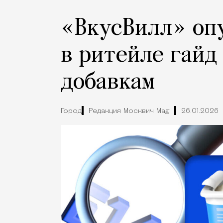
«ВкусВилл» оп
в ритейле гайд
добавкам
Город
Редакция Москвич Mag
26.01.2026