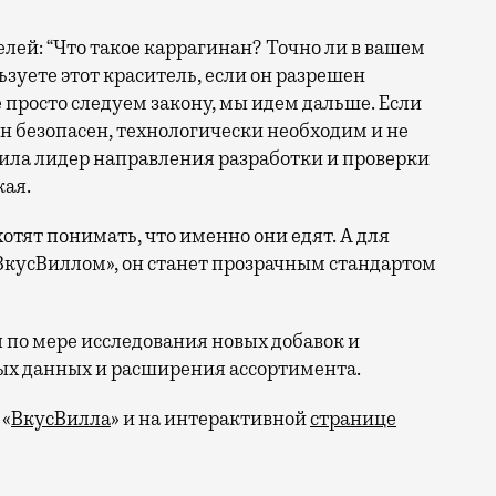
лей: “Что такое каррагинан? Точно ли в вашем
ьзуете этот краситель, если он разрешен
е просто следуем закону, мы идем дальше. Если
он безопасен, технологически необходим и не
ила лидер направления разработки и проверки
ая.
хотят понимать, что именно они едят. А для
ВкусВиллом», он станет прозрачным стандартом
 по мере исследования новых добавок и
ых данных и расширения ассортимента.
 «
ВкусВилла
» и на интерактивной
странице