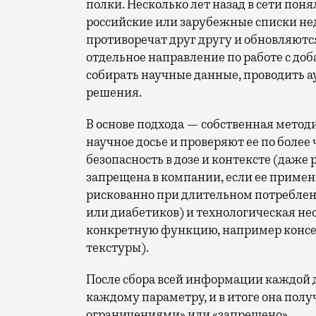
полки. Несколько лет назад в сети пон
российские или зарубежные списки нед
противоречат друг другу и обновляются
отдельное направление по работе с до
собирать научные данные, проводить а
решения.
В основе подхода — собственная мето
научное досье и проверяют ее по более
безопасность в дозе и контексте (даж
запрещена в компании, если ее приме
рискованно при длительном потреблен
или диабетиков) и технологическая н
конкретную функцию, например консе
текстуры).
После сбора всей информации каждой 
каждому параметру, и в итоге она полу
ограничениями» или «запрещено».