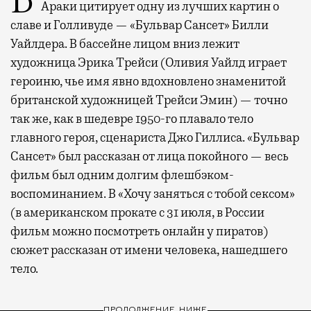
В первой же сцене своего нового фильма Грегг
Араки цитирует одну из лучших картин о
славе и Голливуде — «Бульвар Сансет» Билли
Уайлдера. В бассейне лицом вниз лежит
художница Эрика Трейси (Оливия Уайлд играет
героиню, чье имя явно вдохновлено знаменитой
британской художницей Трейси Эмин) — точно
так же, как в шедевре 1950-го плавало тело
главного героя, сценариста Джо Гиллиса. «Бульвар
Сансет» был рассказан от лица покойного — весь
фильм был одним долгим флешбэком-
воспоминанием. В «Хочу заняться с тобой сексом»
(в американском прокате с 31 июля, в России
фильм можно посмотреть онлайн у пиратов)
сюжет рассказан от имени человека, нашедшего
тело.
ПРОДОЛЖЕНИЕ НИЖЕ