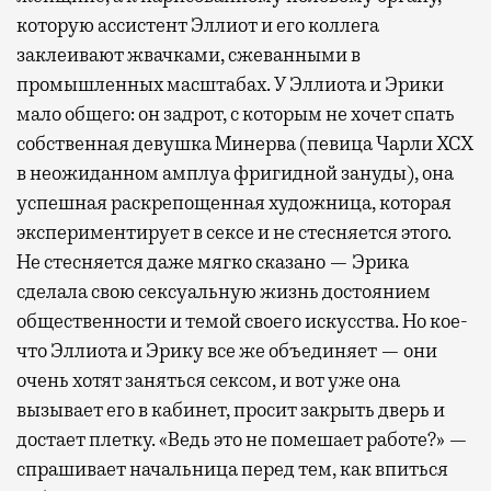
которую ассистент Эллиот и его коллега
несколько — в разных зонах воздушных
заклеивают жвачками, сжеванными в
гаваней. На некоторых вокзалах — тоже.
промышленных масштабах. У Эллиота и Эрики
Лаунжи доступны на Ленинградском,
мало общего: он задрот, с которым не хочет спать
Павелецком, Казанском, Ярославском
и Курском вокзалах.
Попасть в бизнес-залы
собственная девушка Минерва (певица Чарли XCX
могут держатели карт Mir Supreme. Причем
в неожиданном амплуа фригидной зануды), она
не только в столице. Всего доступно более
успешная раскрепощенная художница, которая
1000 бизнес-залов по всему миру.
экспериментирует в сексе и не стесняется этого.
Не стесняется даже мягко сказано — Эрика
сделала свою сексуальную жизнь достоянием
общественности и темой своего искусства. Но кое-
что Эллиота и Эрику все же объединяет — они
очень хотят заняться сексом, и вот уже она
вызывает его в кабинет, просит закрыть дверь и
достает плетку. «Ведь это не помешает работе?» —
спрашивает начальница перед тем, как впиться