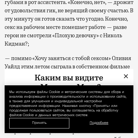
губами в рот ассистента. «Конечно, нет», — дрожит
от удовольствия гик, не верящий своему счастью. В
эту минуту он готов сказать что угодно. Конечно,
секс на рабочем месте помешает работе — разве
герои не смотрели «Плохую девочку» с Николь
Кидман?;
— помимо «Хочу заняться с тобой сексом» Оливия
Уайлд этим летом сыграла в собственном фильме
×
«Приглашение» жену, которая давно забыла о
сексе с мужем. Можно сказать, что таким образом
Уайлд пережила на экране весь спектр наличия
Мы используем файлы Сookie и метрические системы для сбора и
Уведомление 
анализа информации о производительности и использовании сайта,
секса в жизни современной женщины. Ну и,
а также для улучшения и индивидуальной настройки
предоставления информации. Нажимая кнопку «Принять» или
конечно, доказала, что она сейчас одна из самых
продолжая пользоваться сайтом, вы соглашаетесь на обработку
бесстрашных актрис в Голливуде;
файлов Cookie и данных метрических систем.
Принять
Подробнее
— Грегг Араки — редкий представитель