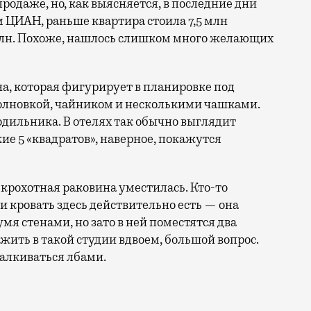
продаже, но, как выясняется, в последние дни
м ЦИАН, раньше квартира стоила 7,5 млн
2 млн. Похоже, нашлось слишком много желающих
на, которая фигурирует в планировке под
волновкой, чайником и несколькими чашками.
одильника. В отелях так обычно выглядит
ие 5 «квадратов», наверное, покажутся
е крохотная раковина уместилась. Кто-то
 и кровать здесь действительно есть — она
мя стенами, но зато в ней поместятся два
 жить в такой студии вдвоем, большой вопрос.
талкиваться лбами.