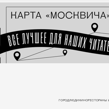
ГОРОД
ЛЮДИ
КИНО
РЕСТОРАНЫ 