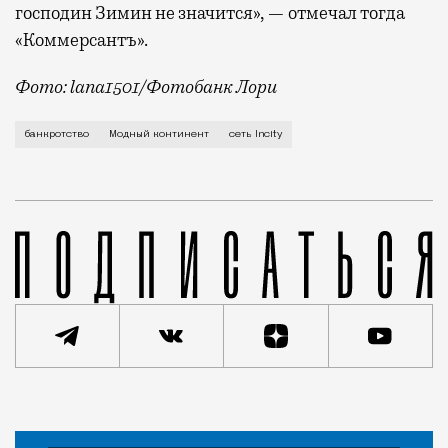
господин Зимин не значится», — отмечал тогда
«Коммерсантъ».
Фото: lana1501/Фотобанк Лори
Такое решение вынес Арбитражный суд Москвы. В ком
банкротство
Модный континент
сеть Incity
Статья
Александра Савкина