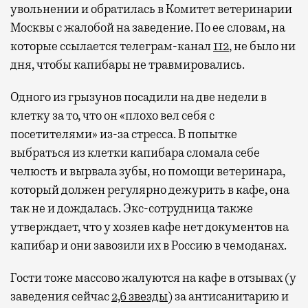
увольнении и обратилась в Комитет ветеринарии
Москвы с жалобой на заведение. По ее словам, на
которые ссылается телеграм-канал
112
, не было ни
Современный путешественник часто берет
дня, чтобы капибары не травмировались.
с собой не только чемодан, но и ноутбук.
А ожидание рейса все чаще превращается
Одного из грызунов посадили на две недели в
не в потерянное время, а в возможность
клетку за то, что он «плохо вел себя с
спокойно закончить дела или спланировать
посетителями» из-за стресса. В попытке
активности в путешествии, например
выбраться из клетки капибара сломала себе
забронировать нужные билеты и рестораны.
челюсть и вырвала зубы, но помощи ветеринара,
который должен регулярно дежурить в кафе, она
так не и дождалась. Экс-сотрудница также
Бизнес-зал становится местом, где можно
утверждает, что у хозяев кафе нет документов на
провести переговоры, поработать или просто
капибар и они завозили их в Россию в чемоданах.
выпить кофе, наблюдая сквозь панорамные
окна за тем, как взлетают и садятся
Гости тоже массово жалуются на кафе в отзывах (у
самолеты. В Москве нет недостатка
заведения сейчас
2,6 звезды
) за антисанитарию и