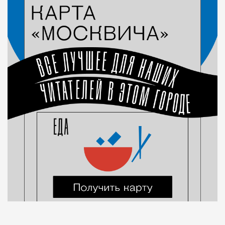
Город