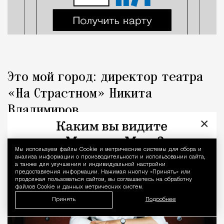
Это мой город: директор театра
«На Страстном» Никита
Владимиров
×
Город
Анастасия Медвецкая
Мы используем файлы Сookie и метрические системы для сбора и
Уведомление 
анализа информации о производительности и использовании сайта,
а также для улучшения и индивидуальной настройки
предоставления информации. Нажимая кнопку «Принять» или
продолжая пользоваться сайтом, вы соглашаетесь на обработку
файлов Cookie и данных метрических систем.
Принять
Подробнее