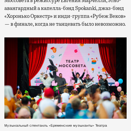
Моссовета в режиссуре Евгения Марчелли, этно-
авангардный а капелла-бэнд Spokanki, джаз-бэнд
«Хоронько Оркестр» и инди-группа «Рубеж Веков»
— в финале, когда не танцевать было невозможно.
Музыкальный спектакль «Бременские музыканты» Театра