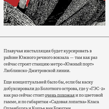
Плавучая инсталляция будет курсировать в
районе Южного речного вокзала — там как раз
сейчас строят станцию метро «Южный порт»
Люблинско-Дмитровской линии.
Еще концептуальней было бы, если бы каску
добуксировали до Болотного острова, где у «ГЭС-2»
как раз сейчас стоит
очень похожая
и по цветовой
гамме, и по габаритам «Садовая лопатка» Класа
Олденбурга и Кошье ван Брюгген.