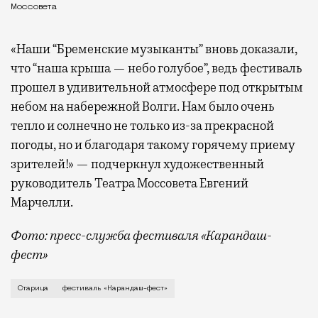
Моссовета
«Наши “Бременские музыканты” вновь доказали,
что “наша крыша — небо голубое”, ведь фестиваль
прошел в удивительной атмосфере под открытым
небом на набережной Волги. Нам было очень
тепло и солнечно не только из-за прекрасной
погоды, но и благодаря такому горячему приему
зрителей!» — подчеркнул художественный
руководитель Театра Моссовета Евгений
Марчелли.
Фото: пресс-служба фестиваля «Карандаш-
фест»
В минувший уикенд маленькая Старица в Тверской об
Старица
фестиваль «Карандаш-фест»