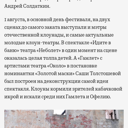
Андрей Солдаткин.
1 августа, в основной день фестиваля, на двух
сценах до самого заката выступали и мэтры
отечественной клоунады, и самые актуальные
молодые клоун-театры. В спектакле «Идите в
баню» театра «Неболет» в один момент на сцене
оказалась целая толпа детей. А «Гамлет» с
артистами театра «Около» в постановке
номинантки «Золотой маски» Саши Толстошевой
был построен на деконструкции самой идеи
спектакля. Клоуны кормили зрителей кабачковой
икрой и искали среди них Гамлета и Офелию.