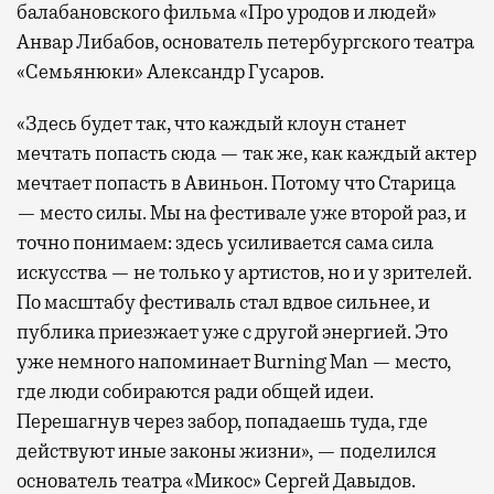
балабановского фильма «Про уродов и людей»
Анвар Либабов, основатель петербургского театра
«Семьянюки» Александр Гусаров.
«Здесь будет так, что каждый клоун станет
мечтать попасть сюда — так же, как каждый актер
мечтает попасть в Авиньон. Потому что Старица
— место силы. Мы на фестивале уже второй раз, и
точно понимаем: здесь усиливается сама сила
искусства — не только у артистов, но и у зрителей.
По масштабу фестиваль стал вдвое сильнее, и
публика приезжает уже с другой энергией. Это
уже немного напоминает Burning Man — место,
где люди собираются ради общей идеи.
Перешагнув через забор, попадаешь туда, где
действуют иные законы жизни», — поделился
основатель театра «Микос» Сергей Давыдов.