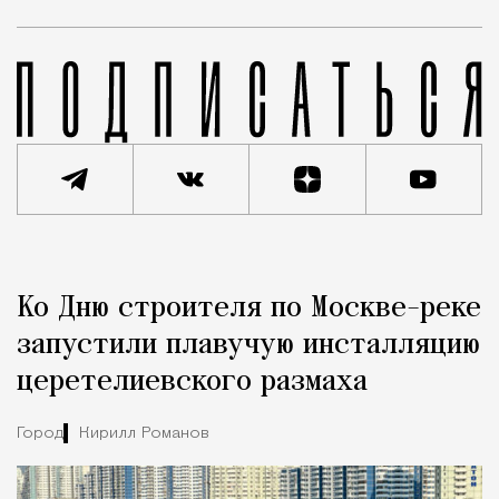
Реклама
Редакция Москвич Mag
Ко Дню строителя по Москве-реке
Город
запустили плавучую инсталляцию
церетелиевского размаха
Город
Кирилл Романов