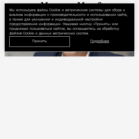
Мы используем файлы Сookie и метрические системы для сбора и
Уведомление 
анализа информации о производительности и использовании сайта,
а также для улучшения и индивидуальной настройки
предоставления информации. Нажимая кнопку «Принять» или
продолжая пользоваться сайтом, вы соглашаетесь на обработку
файлов Cookie и данных метрических систем.
Принять
Подробнее
06.08.2026
2 мин. чтения
Видео с репликой из интервью народного
избранника блогеру Амирану Сардарову
быстро
разошлось
по сети — вероятно, не в
последнюю очередь из-за жизнерадостного,
заливистого смеха, которым он сопровождает свою
констатацию. Отсмеявшись, он уточняет, что это