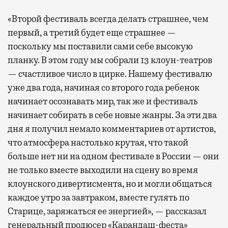
«Второй фестиваль всегда делать страшнее, чем
первый, а третий будет еще страшнее —
поскольку мы поставили сами себе высокую
планку. В этом году мы собрали 13 клоун-театров
— счастливое число в цирке. Нашему фестивалю
уже два года, начиная со второго года ребенок
начинает осознавать мир, так же и фестиваль
начинает собирать в себе новые жанры. За эти два
дня я получил немало комментариев от артистов,
что атмосфера настолько крутая, что такой
больше нет ни на одном фестивале в России — они
не только вместе выходили на сцену во время
клоунского дивертисмента, но и могли общаться
каждое утро за завтраком, вместе гулять по
Старице, заряжаться ее энергией», — рассказал
генеральный продюсер «Карандаш-феста»