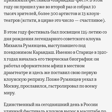
принимала фестиваль «Карандаш-фест». В этом
году он прошел уже во второй раз и собрал 10
тысяч зрителей, более 300 артистов и 13 клоун-
театров (кстати, в цирке это число — счастливое).
В этом году фестиваль был посвящен 125-летию со
дня рождения легендарного советского клоуна
Михаила Румянцева, выступавшего под
псевдонимом Карандаш. Именно в Старице в 1920-
х годах началась его творческая биография: он
работал оформителем афиш в местном
драмтеатре и здесь же поставил свою первую
клоунскую репризу. Позже Румянцев уехал в
Москву, прославился, гастролировал по всему
миру.
Единственный на сегодняшний день в России
уличный фестиваль клоунов вырос в масштабе по