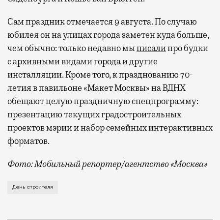
Сам праздник отмечается 9 августа. По случаю
юбилея он на улицах города заметен куда больше,
чем обычно: только недавно мы
писали
про будки
с архивными видами города и другие
инсталляции. Кроме того, к празднованию 70-
летия в павильоне «Макет Москвы» на ВДНХ
обещают целую праздничную спецпрограмму:
презентацию текущих градостроительных
проектов мэрии и набор семейных интерактивных
форматов.
Фото: Мобильный репортер/агентство «Москва»
Это каска в фирменных цветах департамента строит
День строителя