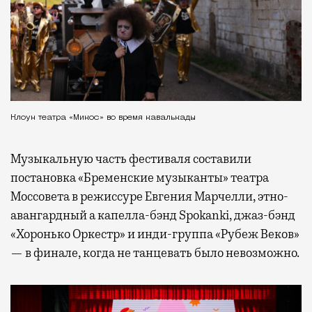
Клоун театра «Микос» во время кавалькады
Музыкальную часть фестиваля составили
постановка «Бременские музыканты» театра
Моссовета в режиссуре Евгения Марчелли, этно-
авангардный а капелла-бэнд Spokanki, джаз-бэнд
«Хоронько Оркестр» и инди-группа «Рубеж Веков»
— в финале, когда не танцевать было невозможно.