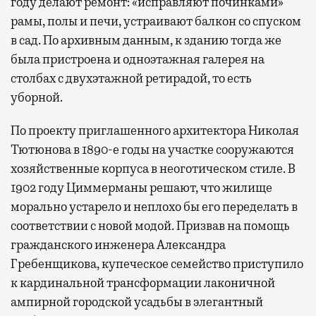
году делают ремонт: «исправляют починками»
рамы, полы и печи, устраивают балкон со спуском
в сад. По архивным данным, к зданию тогда же
была пристроена и одноэтажная галерея на
столбах с двухэтажной ретирадой, то есть
уборной.
По проекту приглашенного архитектора Николая
Тютюнова в 1890-е годы на участке сооружаются
хозяйственные корпуса в неоготическом стиле. В
1902 году Циммерманы решают, что жилище
морально устарело и неплохо бы его переделать в
соответствии с новой модой. Призвав на помощь
гражданского инженера Александра
Гребенщикова, купеческое семейство приступило
к кардинальной трансформации лаконичной
ампирной городской усадьбы в элегантный