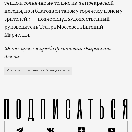
тепло и солнечно не только из-за прекрасной
погоды, но и благодаря такому горячему приему
зрителей!» — подчеркнул художественный
руководитель Театра Моссовета Евгений
Марчелли.
Фото: пресс-служба фестиваля «Карандаш-
фест»
В минувший уикенд маленькая Старица в Тверской об
Старица
фестиваль «Карандаш-фест»