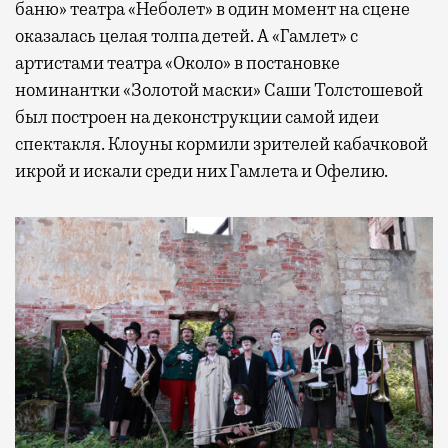
баню» театра «Неболет» в один момент на сцене
оказалась целая толпа детей. А «Гамлет» с
артистами театра «Около» в постановке
номинантки «Золотой маски» Саши Толстошевой
был построен на деконструкции самой идеи
спектакля. Клоуны кормили зрителей кабачковой
икрой и искали среди них Гамлета и Офелию.