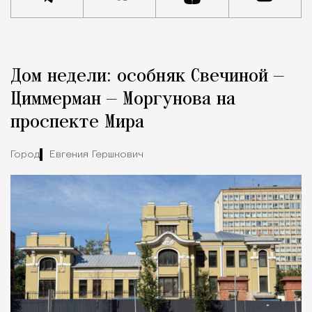
Реклама
Редакция Москвич Mag
Дом недели: особняк Свечиной —
Город
Циммерман — Моргунова на
проспекте Мира
Город
Евгения Гершкович