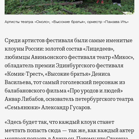
Артисты театра «Около», «Высокие братья», оркестр «Пакава Ить»
Среди артистов фестиваля были самые именитые
клоуны России: золотой состав «Лицедеев»,
любимцы Авиньонского фестиваля театр «Микос»,
обладатель премии Эдинбургского фестиваля
«Комик-Трест», «Высокие братья» Дениса
Васильева, тот самый гоголевский персонаж из
балабановского фильма «Про уродов и людей»
Анвар Либабов, основатель петербургского театра
«Семьянюки» Александр Гусаров.
«Здесь будет так, что каждый клоун станет
мечтать попасть сюда — так же, как каждый актер
мечтает попасть в Авиньон. Потому что Старица