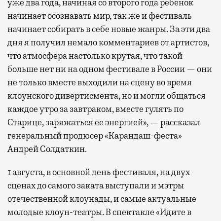
уже два года, начиная со второго года ребенок
начинает осознавать мир, так же и фестиваль
начинает собирать в себе новые жанры. За эти два
дня я получил немало комментариев от артистов,
что атмосфера настолько крутая, что такой
больше нет ни на одном фестивале в России — они
не только вместе выходили на сцену во время
клоунского дивертисмента, но и могли общаться
каждое утро за завтраком, вместе гулять по
Старице, заряжаться ее энергией», — рассказал
генеральный продюсер «Карандаш-феста»
Андрей Солдаткин.
1 августа, в основной день фестиваля, на двух
сценах до самого заката выступали и мэтры
отечественной клоунады, и самые актуальные
молодые клоун-театры. В спектакле «Идите в