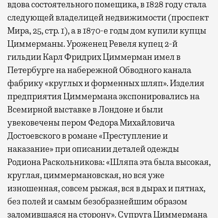
вдова состоятельного помещика, в 1828 году стала
следующей владелицей недвижимости (проспект
Мира, 25, стр. 1), а в 1870-е годы дом купили купцы
Циммерманы. Уроженец Ревеля купец 2-й
гильдии Карл Фридрих Циммерман имел в
Петербурге на набережной Обводного канала
фабрику «круглых и форменных шляп». Изделия
предприятия Циммермана экспонировались на
Всемирной выставке в Лондоне и были
увековечены пером Федора Михайловича
Достоевского в романе «Преступление и
наказание» при описании деталей одежды
Родиона Раскольникова: «Шляпа эта была высокая,
круглая, циммермановская, но вся уже
изношенная, совсем рыжая, вся в дырах и пятнах,
без полей и самым безобразнейшим образом
заломившаяся на сторону». Супруга Циммермана