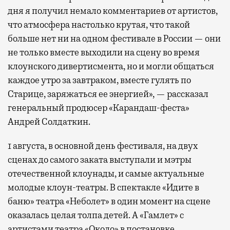
дня я получил немало комментариев от артистов,
что атмосфера настолько крутая, что такой
больше нет ни на одном фестивале в России — они
не только вместе выходили на сцену во время
клоунского дивертисмента, но и могли общаться
каждое утро за завтраком, вместе гулять по
Старице, заряжаться ее энергией», — рассказал
генеральный продюсер «Карандаш-феста»
Андрей Солдаткин.
1 августа, в основной день фестиваля, на двух
сценах до самого заката выступали и мэтры
отечественной клоунады, и самые актуальные
молодые клоун-театры. В спектакле «Идите в
баню» театра «Неболет» в один момент на сцене
оказалась целая толпа детей. А «Гамлет» с
артистами театра «Около» в постановке