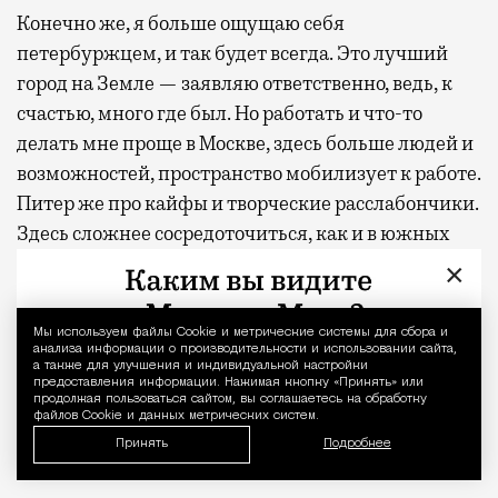
Конечно же, я больше ощущаю себя
петербуржцем, и так будет всегда. Это лучший
город на Земле — заявляю ответственно, ведь, к
счастью, много где был. Но работать и что-то
делать мне проще в Москве, здесь больше людей и
возможностей, пространство мобилизует к работе.
Питер же про кайфы и творческие расслабончики.
Здесь сложнее сосредоточиться, как и в южных
городах, северные петербуржцы чуть-чуть
×
ленивее.
Мы используем файлы Сookie и метрические системы для сбора и
Уведомление 
Петербуржцы более душевные и
анализа информации о производительности и использовании сайта,
а также для улучшения и индивидуальной настройки
интеллигентные. В Москве этого нет, москвичи
предоставления информации. Нажимая кнопку «Принять» или
продолжая пользоваться сайтом, вы соглашаетесь на обработку
деловые и шустрые, более коммерческие. Хотя я и
файлов Cookie и данных метрических систем.
петербуржец, но директора театра выбирали все-
Принять
Подробнее
таки не по прописке, а по иным параметрам.