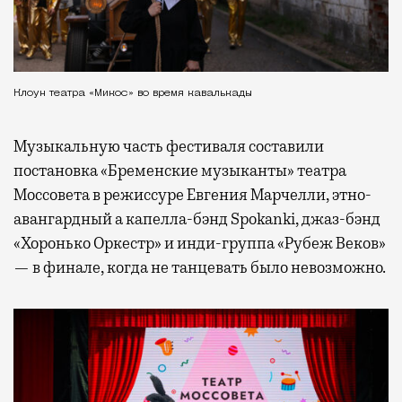
Клоун театра «Микос» во время кавалькады
Музыкальную часть фестиваля составили
постановка «Бременские музыканты» театра
Моссовета в режиссуре Евгения Марчелли, этно-
авангардный а капелла-бэнд Spokanki, джаз-бэнд
«Хоронько Оркестр» и инди-группа «Рубеж Веков»
— в финале, когда не танцевать было невозможно.