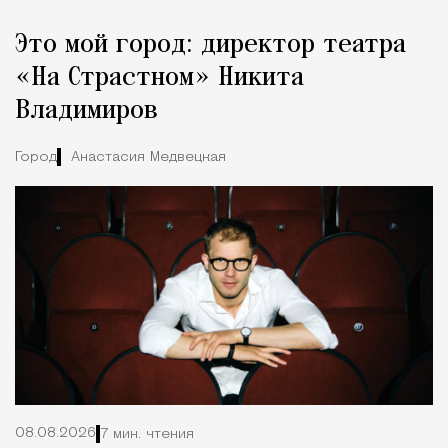
Реклама
Редакция Москвич Mag
Это мой город: директор театра
Город
«На Страстном» Никита
Владимиров
Город
Анастасия Медвецкая
08.08.2026
7 мин. чтения