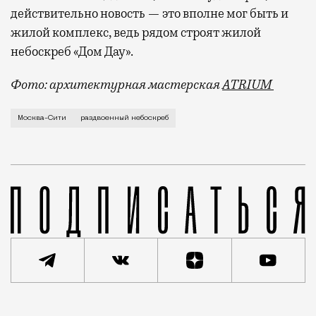
действительно новость — это вполне мог быть и
жилой комплекс, ведь рядом строят жилой
небоскреб «Дом Дау».
Фото: архитектурная мастерская
ATRIUM
Недавно мы писали о том, как будет выглядеть «Мос
Москва-Сити
раздвоенный небоскреб