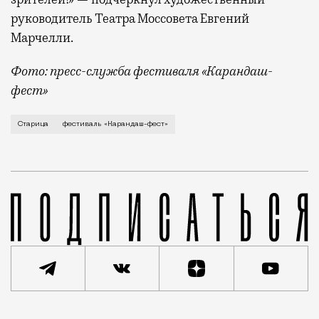
руководитель Театра Моссовета Евгений
Марчелли.
Фото: пресс-служба фестиваля «Карандаш-
фест»
В минувший уикенд маленькая Старица в Тверской об
Старица
фестиваль «Карандаш-фест»