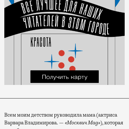
Всем моим детством руководила мама (актриса
Варвара Владимирова. —
«Москвич Mag»
), которая