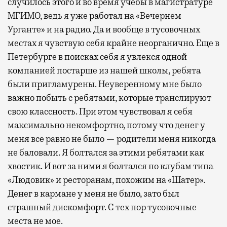
случилось этого и во время учебы в магистратуре
МГИМО, ведь я уже работал на «Вечернем
Урганте» и на радио. Да и вообще в тусовочных
местах я чувствую себя крайне неорганично. Еще в
Петербурге в поисках себя я увлекся одной
компанией постарше из нашей школы, ребята
были пригламурены. Неуверенному мне было
важно побыть с ребятами, которые транслируют
свою классность. При этом чувствовал я себя
максимально некомфортно, потому что денег у
меня все равно не было — родители меня никогда
не баловали. Я болтался за этими ребятами как
хвостик. И вот за ними я болтался по клубам типа
«Людовик» и ресторанам, похожим на «Шатер».
Денег в кармане у меня не было, зато был
страшный дискомфорт. С тех пор тусовочные
места не мое.