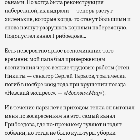
окнами. Но когда была реконструкция
набережной, их выдрали — теперь растут
хиленькие, которые когда-то станут большими и
снова начнут разрушать корнями набережную.
Подопустел канал Грибоедова…
Есть невероятно яркое воспоминание того
времени: мой папа был приверженцем
воспитания через всякие трудовые работы (отец
Никиты — сенатор Сергей Тарасов, трагически
погиб в ноябре 2009 года при крушении поезда
«Невский экспресс». —
«Москвич Mag»
).
И в течение пары лет с приходом тепла он выгонял
меня по воскресеньям на этот самый канал
Грибоедова, где по-прежнему гуляют и гадят
собачки, но тогда не было культуры уборки